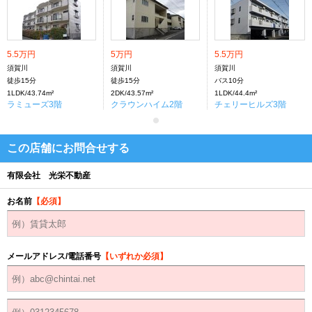
5.5万円
5万円
5.5万円
須賀川
須賀川
須賀川
徒歩15分
徒歩15分
バス10分
1LDK/43.74m²
2DK/43.57m²
1LDK/44.4m²
ラミューズ3階
クラウンハイム2階
チェリーヒルズ3階
この店舗にお問合せする
有限会社 光栄不動産
お名前
【必須】
メールアドレス/電話番号
【いずれか必須】