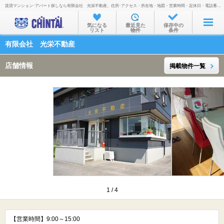
賃貸マンション･アパート探しなら有限会社 光栄不動産。住所･アクセス・所在地・地図・営業時間・定休日・電話番号などを掲載。
お部屋を探す
気になる
最近見た
保存中の
リスト
物件
条件
沿線・駅から
有限会社 光栄不動産
住所から
店舗情報
掲載物件一覧
家賃相場から
通勤通学時間から
物件特集から
不動産会社から
TOP
1
/
4
【営業時間】9:00～15:00