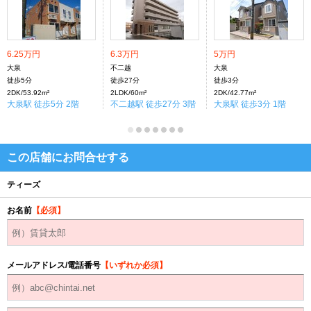
6.25万円
6.3万円
5万円
大泉
不二越
大泉
徒歩5分
徒歩27分
徒歩3分
2DK/53.92m²
2LDK/60m²
2DK/42.77m²
大泉駅 徒歩5分 2階
不二越駅 徒歩27分 3階
大泉駅 徒歩3分 1階
この店舗にお問合せする
ティーズ
お名前
【必須】
メールアドレス/電話番号
【いずれか必須】