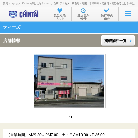
賃貸マンション･アパート探しならティーズ。住所･アクセス・所在地・地図・営業時間・定休日・電話番号などを掲載。
お部屋を探す
気になる
最近見た
保存中の
リスト
物件
条件
沿線・駅から
ティーズ
住所から
店舗情報
掲載物件一覧
家賃相場から
通勤通学時間から
物件特集から
不動産会社から
TOP
1
/
1
【営業時間】AM9:30～PM7:00 土・日AM10:00～PM6:00