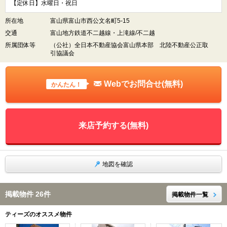
【定休日】水曜日・祝日
所在地
富山県富山市西公文名町5-15
交通
富山地方鉄道不二越線・上滝線/不二越
所属団体等
（公社）全日本不動産協会富山県本部 北陸不動産公正取
引協議会
Webでお問合せ(無料)
かんたん！
来店予約する(無料)
地図を確認
掲載物件 26件
掲載物件一覧
ティーズのオススメ物件