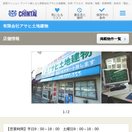
賃貸マンション･アパート探しなら有限会社アサヒ土地建物。住所･アクセス・所在地・地図・営業時間・定休日・電話番号などを掲載。
お部屋を探す
気になる
最近見た
保存中の
リスト
物件
条件
沿線・駅から
有限会社アサヒ土地建物
住所から
店舗情報
掲載物件一覧
家賃相場から
通勤通学時間から
物件特集から
不動産会社から
TOP
1
/
2
【営業時間】平日9：00～18：00 土曜日9：00～16：00