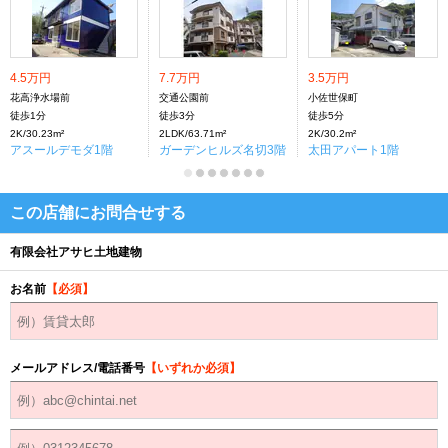
4.5万円
7.7万円
3.5万円
花高浄水場前
交通公園前
小佐世保町
徒歩1分
徒歩3分
徒歩5分
2K/30.23m²
2LDK/63.71m²
2K/30.2m²
アスールデモダ1階
ガーデンヒルズ名切3階
太田アパート1階
この店舗にお問合せする
有限会社アサヒ土地建物
お名前
【必須】
メールアドレス/電話番号
【いずれか必須】