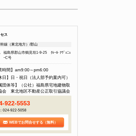
クセス
幹線（東北地方）/郡山
地
福島県郡山市鶴見坦1-9-25 ｸﾚｰﾙ･ｱｳﾞｪﾆｭ
ｰC号
時間】am9:00～pm6:00
休日】日・祝日（法人部予約案内可）
属団体等】（公社）福島県宅地建物取
協会 東北地区不動産公正取引協議会
4-922-5553
：024-922-5058
WEBでお問合せする（無料）