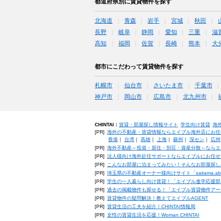
都道府県別に賃貸物件を探す
北海道
青森
岩手
宮城
秋田
長野
岐阜
静岡
愛知
三重
滋
高知
福岡
佐賀
長崎
熊本
大
都市にこだわって賃貸物件を探す
札幌市
仙台市
さいたま市
千葉市
神戸市
岡山市
広島市
北九州市
CHINTAI：
賃貸・部屋探し情報サイト
学生向け賃貸
海
[PR]
海外の不動産・賃貸情報ならエイブル海外店にお任
香港
｜
台湾
｜
高雄
｜
上海
｜
蘇州
｜
深セン
｜
広州
[PR]
海外不動産～投資・居住・別荘・資産分散～ならエ
[PR]
法人様向け海外赴任サポートならエイブルにお任せ
[PR]
こんなお部屋に泊まってみたい！そんなお部屋探し
[PR]
埼玉県の不動産オーナー様向けサイト「saitama.a
[PR]
学生の一人暮らし向け賃貸！「エイブル進学応援部
[PR]
過去の掲載物件も探せる！「エイブル賃貸物件アー
[PR]
賃貸物件の疑問解決！教えてエイブルAGENT
[PR]
賃貸生活の工夫を紹介！CHINTAI情報局
[PR]
女性の賃貸生活を応援！Woman.CHINTAI