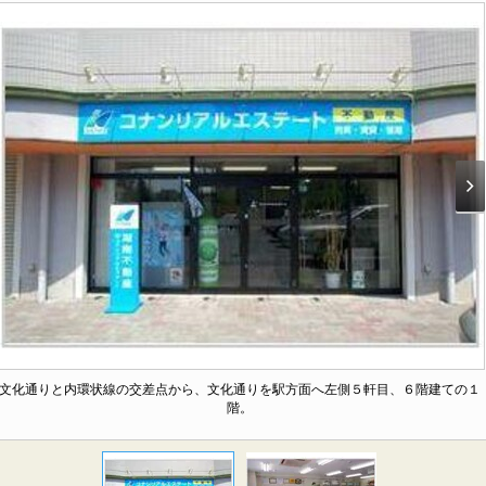
文化通りと内環状線の交差点から、文化通りを駅方面へ左側５軒目、６階建ての１
階。