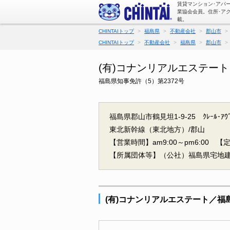
賃貸マンション･アパ
業協会会員。住所･ア
載。
CHINTAIトップ
福島県
不動産会社
郡山市
CHINTAIトップ
不動産会社
福島県
郡山市
(有)コナンリアルエステー
福島県知事免許（5）第2372号
福島県郡山市鶴見坦1-9-25 ｸﾚｰﾙ･ｱｳﾞ
東北新幹線（東北地方）/郡山
【営業時間】am9:00～pm6:00
【
【所属団体等】（公社）福島県宅地
(有)コナンリアルエステート／