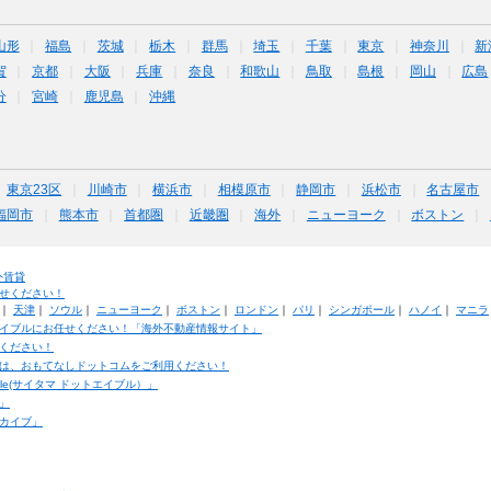
山形
福島
茨城
栃木
群馬
埼玉
千葉
東京
神奈川
新
賀
京都
大阪
兵庫
奈良
和歌山
鳥取
島根
岡山
広島
分
宮崎
鹿児島
沖縄
東京23区
川崎市
横浜市
相模原市
静岡市
浜松市
名古屋市
福岡市
熊本市
首都圏
近畿圏
海外
ニューヨーク
ボストン
外賃貸
せください！
｜
天津
｜
ソウル
｜
ニューヨーク
｜
ボストン
｜
ロンドン
｜
パリ
｜
シンガポール
｜
ハノイ
｜
マニラ
イブルにお任せください！「海外不動産情報サイト」
ください！
は、おもてなしドットコムをご利用ください！
ble(サイタマ ドットエイブル）」
」
カイブ」