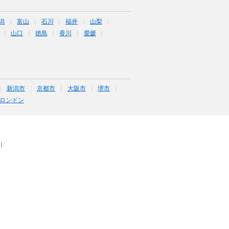
潟
富山
石川
福井
山梨
山口
徳島
香川
愛媛
新潟市
京都市
大阪市
堺市
ロンドン
｜