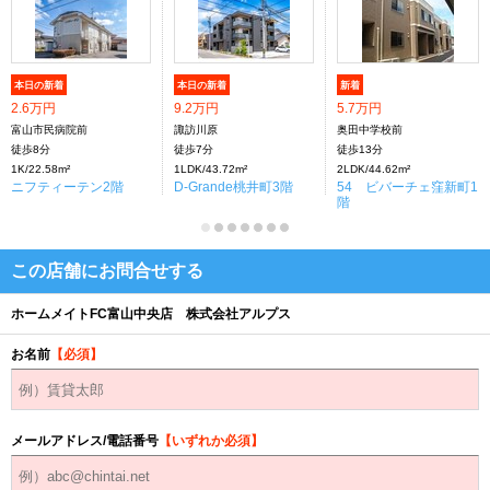
本日の新着
本日の新着
新着
2.6万円
9.2万円
5.7万円
富山市民病院前
諏訪川原
奥田中学校前
徒歩8分
徒歩7分
徒歩13分
1K/22.58m²
1LDK/43.72m²
2LDK/44.62m²
ニフティーテン2階
D-Grande桃井町3階
54 ビバーチェ窪新町1
階
この店舗にお問合せする
ホームメイトFC富山中央店 株式会社アルプス
お名前
【必須】
メールアドレス/電話番号
【いずれか必須】