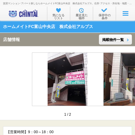
賃貸マンション･アパート探しならホームメイトFC富山中央店 株式会社アルプス。住所･アクセス・所在地・地図・営業時間・定休日・電話番号などを掲載。
お部屋を探す
気になる
最近見た
保存中の
リスト
物件
条件
沿線・駅から
ホームメイトFC富山中央店 株式会社アルプス
住所から
店舗情報
掲載物件一覧
家賃相場から
通勤通学時間から
物件特集から
不動産会社から
TOP
1
/
2
【営業時間】9：00～18：00