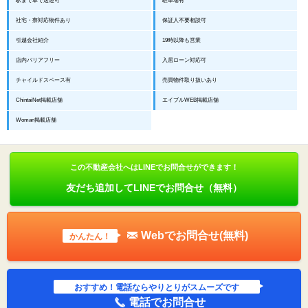
駅まで車で送迎可
駐車場有
社宅・寮対応物件あり
保証人不要相談可
引越会社紹介
19時以降も営業
店内バリアフリー
入居ローン対応可
チャイルドスペース有
売買物件取り扱いあり
ChintaiNet掲載店舗
エイブルWEB掲載店舗
Woman掲載店舗
この不動産会社へはLINEでお問合せができます！
友だち追加してLINEでお問合せ（無料）
Webでお問合せ(無料)
かんたん！
おすすめ！電話ならやりとりがスムーズです
電話でお問合せ