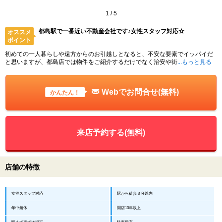
1
/
5
都島駅で一番近い不動産会社です♪女性スタッフ対応☆
オススメ
ポイント
初めての一人暮らしや遠方からのお引越しとなると、不安な要素でイッパイだ
と思いますが、都島店では物件をご紹介するだけでなく治安や街
...もっと見る
Webでお問合せ(無料)
かんたん！
来店予約する(無料)
店舗の特徴
女性スタッフ対応
駅から徒歩３分以内
年中無休
開店10年以上