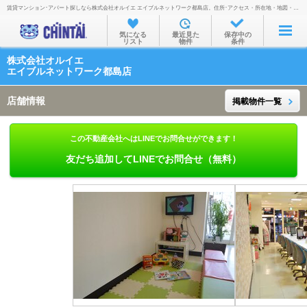
賃貸マンション･アパート探しなら株式会社オルイエ エイブルネットワーク都島店。住所･アクセス・所在地・地図・営業時間・定休日・電話番号などを掲載。
お部屋を探す
気になる
最近見た
保存中の
リスト
物件
条件
沿線・駅から
株式会社オルイエ
住所から
エイブルネットワーク都島店
家賃相場から
店舗情報
掲載物件一覧
通勤通学時間から
この不動産会社へはLINEでお問合せができます！
物件特集から
友だち追加してLINEでお問合せ（無料）
不動産会社から
TOP