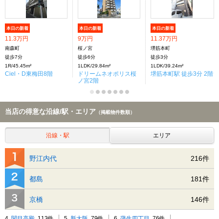
本日の新着
本日の新着
本日の新着
11.3万円
9万円
11.37万円
南森町
桜ノ宮
堺筋本町
徒歩7分
徒歩6分
徒歩3分
1R/45.45m²
1LDK/29.84m²
1LDK/39.24m²
Ciel・D東梅田8階
ドリームネオポリス桜
堺筋本町駅 徒歩3分 2階
ノ宮2階
当店の得意な沿線/駅・エリア
（掲載物件数順）
沿線・駅
エリア
野江内代
216件
都島
181件
京橋
146件
4.
関目高殿
113件
5.
新大阪
79件
6.
蒲生四丁目
76件