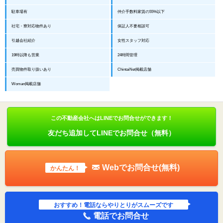
駐車場有
仲介手数料家賃の55%以下
社宅・寮対応物件あり
保証人不要相談可
引越会社紹介
女性スタッフ対応
19時以降も営業
24時間管理
売買物件取り扱いあり
ChintaiNet掲載店舗
Woman掲載店舗
この不動産会社へはLINEでお問合せができます！
友だち追加してLINEでお問合せ（無料）
Webでお問合せ(無料)
かんたん！
おすすめ！電話ならやりとりがスムーズです
電話でお問合せ