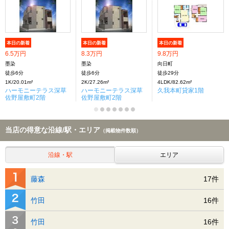
本日の新着
本日の新着
本日の新着
6.5万円
8.3万円
9.8万円
墨染
墨染
向日町
徒歩6分
徒歩6分
徒歩29分
1K/20.01m²
2K/27.26m²
4LDK/82.62m²
ハーモニーテラス深草
ハーモニーテラス深草
久我本町貸家1階
佐野屋敷町2階
佐野屋敷町2階
当店の得意な沿線/駅・エリア
（掲載物件数順）
沿線・駅
エリア
藤森
17件
竹田
16件
竹田
16件