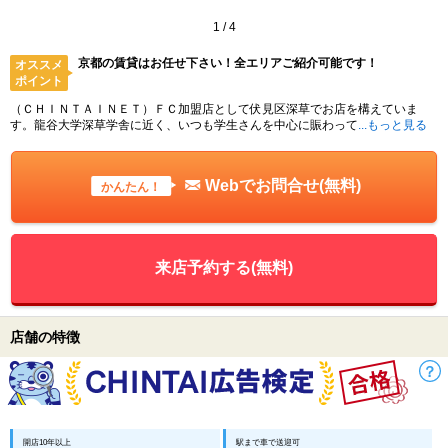
1
/
4
京都の賃貸はお任せ下さい！全エリアご紹介可能です！
オススメ
ポイント
（ＣＨＩＮＴＡＩＮＥＴ）ＦＣ加盟店として伏見区深草でお店を構えていま
す。龍谷大学深草学舎に近く、いつも学生さんを中心に賑わって
...もっと見る
Webでお問合せ(無料)
かんたん！
来店予約する(無料)
店舗の特徴
開店10年以上
駅まで車で送迎可