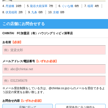
4.
丹波橋
16件
5.
龍谷大前深草
7件
6.
くいな橋
6件
7.
稲荷
4件
8.
伏見稲荷
2件
9.
九条
0件
10.
京都
0件
この店舗にお問合せする
CHINTAI FC加盟店（有）ハウジングリィビィ深草店
お名前
【必須】
メールアドレス/電話番号
【いずれか必須】
※メール受信制限をしている方は、@chintai.co.jpからのメールを受信できるよ
う設定の変更をお願い致します。
お問合せ内容
【いずれか必須】
店舗に行って
希望条件に合う物件を