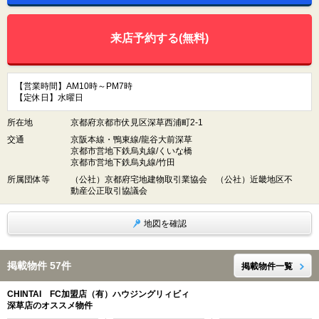
来店予約する(無料)
【営業時間】AM10時～PM7時
【定休日】水曜日
所在地
京都府京都市伏見区深草西浦町2-1
交通
京阪本線・鴨東線/龍谷大前深草
京都市営地下鉄烏丸線/くいな橋
京都市営地下鉄烏丸線/竹田
所属団体等
（公社）京都府宅地建物取引業協会 （公社）近畿地区不
動産公正取引協議会
地図を確認
掲載物件 57件
掲載物件一覧
CHINTAI FC加盟店（有）ハウジングリィビィ
深草店のオススメ物件