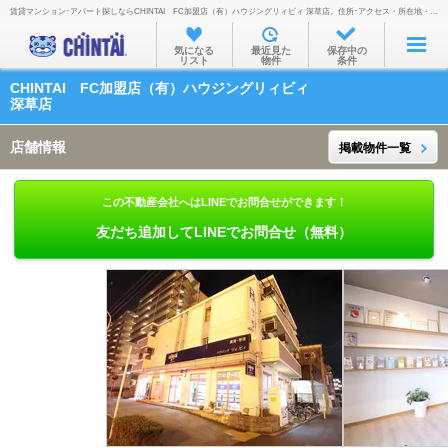
賃貸マンション･アパート探しならCHINTAI FC加盟店（有）ハウジングリィビィ 深草店。住所･アクセス・所在地・地図・営業時間・定休日・電話番号などを掲載。
お部屋を探す
気になる
最近見た
保存中の
リスト
物件
条件
沿線・駅から
CHINTAI FC加盟店（有）ハウジングリィビィ
住所から
深草店
家賃相場から
店舗情報
掲載物件一覧
通勤通学時間から
この不動産会社へはLINEでお問合せができます！
物件特集から
友だち追加してLINEでお問合せ（無料）
不動産会社から
TOP