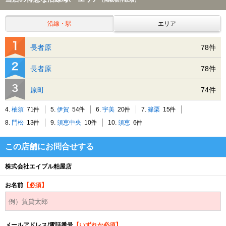
沿線・駅
エリア
長者原
78件
長者原
78件
原町
74件
4.
柚須
71件
5.
伊賀
54件
6.
宇美
20件
7.
篠栗
15件
8.
門松
13件
9.
須恵中央
10件
10.
須恵
6件
この店舗にお問合せする
株式会社エイブル粕屋店
お名前
【必須】
メールアドレス/電話番号
【いずれか必須】