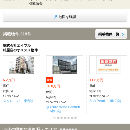
引協議会
地図を確認
掲載物件 319件
掲載物件一覧
株式会社エイブル
粕屋店のオススメ物件
6.2万円
11.8万円
新着
原町
10.8万円
原町
徒歩3分
徒歩19分
伊賀
1K/25.57m²
2LDK/56.52m²
徒歩3分
スクレ－パ－東5階
Sun Pearl Hills3階
2LDK/55.45m²
仮)Pure Wind Garden
A棟3階
当店の得意な沿線/駅・エリア
（掲載物件数順）