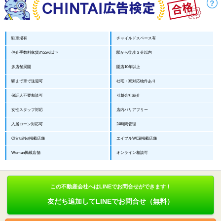
駐車場有
チャイルドスペース有
仲介手数料家賃の55%以下
駅から徒歩３分以内
多店舗展開
開店10年以上
駅まで車で送迎可
社宅・寮対応物件あり
保証人不要相談可
引越会社紹介
女性スタッフ対応
店内バリアフリー
入居ローン対応可
24時間管理
ChintaiNet掲載店舗
エイブルWEB掲載店舗
Woman掲載店舗
オンライン相談可
この不動産会社へはLINEでお問合せができます！
友だち追加してLINEでお問合せ（無料）