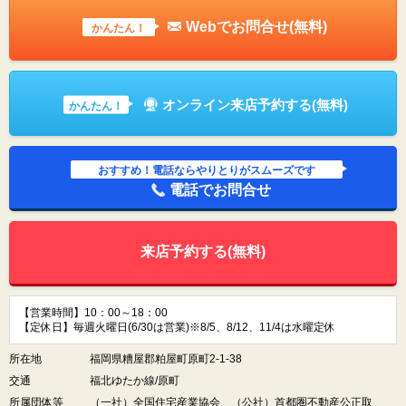
Webでお問合せ(無料)
かんたん！
オンライン来店予約する(無料)
かんたん！
おすすめ！電話ならやりとりがスムーズです
電話でお問合せ
来店予約する(無料)
【営業時間】10：00～18：00
【定休日】毎週火曜日(6/30は営業)※8/5、8/12、11/4は水曜定休
所在地
福岡県糟屋郡粕屋町原町2-1-38
交通
福北ゆたか線/原町
所属団体等
（一社）全国住宅産業協会 （公社）首都圏不動産公正取