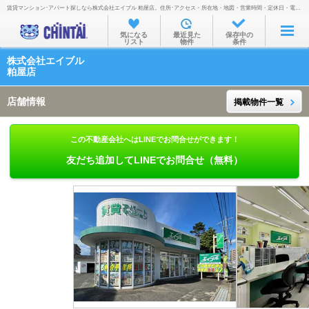
賃貸マンション･アパート探しなら株式会社エイブル 粕屋店。住所･アクセス・所在地・地図・営業時間・定休日・電話番号などを掲載。
お部屋を探す
気になる
最近見た
保存中の
リスト
物件
条件
沿線・駅から
株式会社エイブル
住所から
粕屋店
家賃相場から
店舗情報
掲載物件一覧
通勤通学時間から
この不動産会社へはLINEでお問合せができます！
物件特集から
友だち追加してLINEでお問合せ（無料）
不動産会社から
TOP