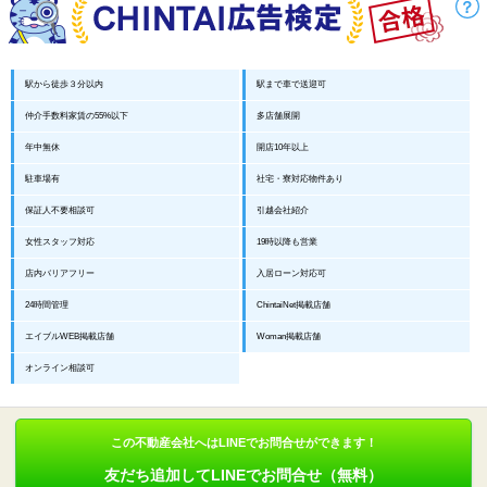
駅から徒歩３分以内
駅まで車で送迎可
仲介手数料家賃の55%以下
多店舗展開
年中無休
開店10年以上
駐車場有
社宅・寮対応物件あり
保証人不要相談可
引越会社紹介
女性スタッフ対応
19時以降も営業
店内バリアフリー
入居ローン対応可
24時間管理
ChintaiNet掲載店舗
エイブルWEB掲載店舗
Woman掲載店舗
オンライン相談可
この不動産会社へはLINEでお問合せができます！
友だち追加してLINEでお問合せ（無料）