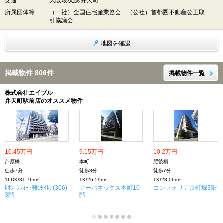
交通
大阪環状線/弁天町
所属団体等
（一社）全国住宅産業協会 （公社）首都圏不動産公正取
引協議会
地図を確認
掲載物件 806件
掲載物件一覧
株式会社エイブル
弁天町駅前店のオススメ物件
10.45万円
9.15万円
10.2万円
芦原橋
本町
肥後橋
徒歩7分
徒歩8分
徒歩7分
1LDK/31.76m²
1K/26.59m²
1K/28.06m²
ﾚｵﾝｺﾝﾌｫｰﾄ難波ｸﾚｱ(306)
アーバネックス本町10
コンフォリア京町堀3階
3階
階