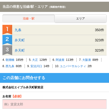
当店の得意な沿線/駅・エリア
（掲載物件数順）
沿線・駅
エリア
九条
350件
弁天町
323件
弁天町
323件
4.
朝潮橋
185件
5.
大正
128件
6.
阿波座
113件
7.
大阪港
88件
8.
西九条
80件
9.
安治川口
14件
10.
ユニバーサルシティ
2件
この店舗にお問合せする
株式会社エイブル弁天町駅前店
お名前
【必須】