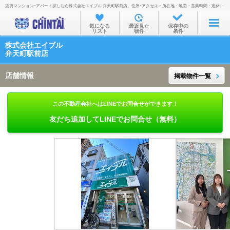
賃貸マンション･アパート探しなら株式会社エイブル 弁天町駅前店。住所･アクセス・所在地・地図・営業時間・定休日・電話番号などを掲載。
お部屋を探す
気になる
最近見た
保存中の
リスト
物件
条件
沿線・駅から
株式会社エイブル
住所から
弁天町駅前店
家賃相場から
店舗情報
掲載物件一覧
通勤通学時間から
この不動産会社へはLINEでお問合せができます！
物件特集から
友だち追加してLINEでお問合せ（無料）
不動産会社から
TOP