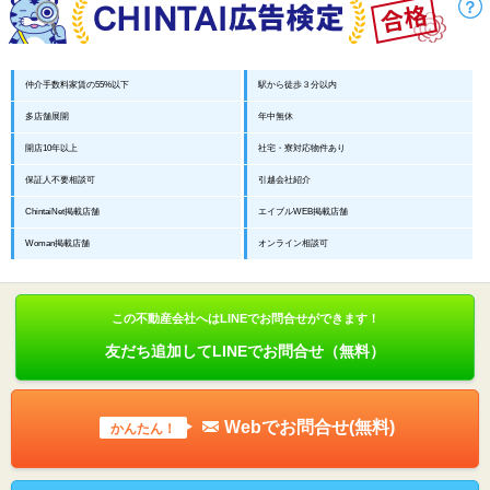
仲介手数料家賃の55%以下
駅から徒歩３分以内
多店舗展開
年中無休
開店10年以上
社宅・寮対応物件あり
保証人不要相談可
引越会社紹介
ChintaiNet掲載店舗
エイブルWEB掲載店舗
Woman掲載店舗
オンライン相談可
この不動産会社へはLINEでお問合せができます！
友だち追加してLINEでお問合せ（無料）
Webでお問合せ(無料)
かんたん！