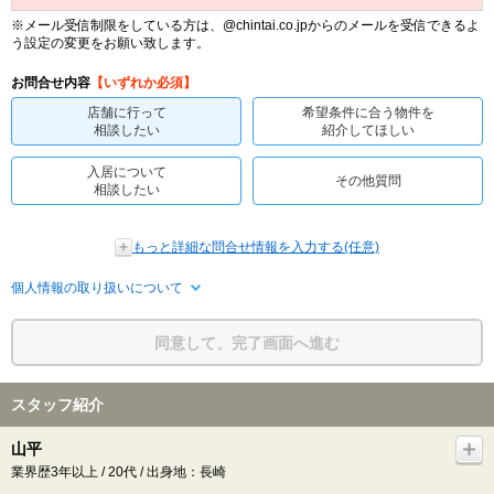
※メール受信制限をしている方は、@chintai.co.jpからのメールを受信できるよ
う設定の変更をお願い致します。
お問合せ内容
【いずれか必須】
店舗に行って
希望条件に合う物件を
相談したい
紹介してほしい
入居について
その他質問
相談したい
もっと詳細な問合せ情報を入力する(任意)
個人情報の取り扱いについて
同意して、完了画面へ進む
スタッフ紹介
山平
業界歴3年以上 / 20代 / 出身地：長崎