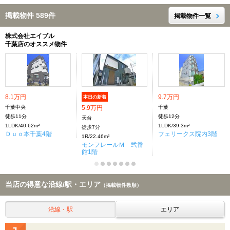
掲載物件 589件
掲載物件一覧
株式会社エイブル
千葉店のオススメ物件
8.1万円
9.7万円
本日の新着
千葉中央
5.9万円
千葉
徒歩11分
徒歩12分
天台
1LDK/40.62m²
1LDK/39.3m²
徒歩7分
Ｄｕｏ本千葉4階
フェリークス院内3階
1R/22.46m²
モンフレールＭ 弐番
館1階
当店の得意な沿線/駅・エリア
（掲載物件数順）
沿線・駅
エリア