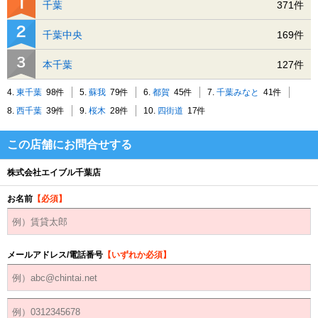
千葉
371件
千葉中央
169件
本千葉
127件
4.
東千葉
98件
5.
蘇我
79件
6.
都賀
45件
7.
千葉みなと
41件
8.
西千葉
39件
9.
桜木
28件
10.
四街道
17件
この店舗にお問合せする
株式会社エイブル千葉店
お名前
【必須】
メールアドレス/電話番号
【いずれか必須】