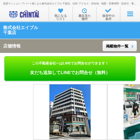
賃貸マンション･アパート探しなら株式会社エイブル 千葉店。住所･アクセス・所在地・地図・営業時間・定休日・電話番号などを掲載。
お部屋を探す
気になる
最近見た
保存中の
リスト
物件
条件
沿線・駅から
株式会社エイブル
住所から
千葉店
家賃相場から
店舗情報
掲載物件一覧
通勤通学時間から
この不動産会社へはLINEでお問合せができます！
物件特集から
友だち追加してLINEでお問合せ（無料）
不動産会社から
TOP