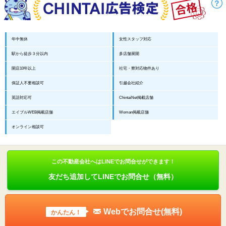
年中無休
女性スタッフ対応
駅から徒歩３分以内
多店舗展開
開店10年以上
社宅・寮対応物件あり
保証人不要相談可
引越会社紹介
英語対応可
ChintaiNet掲載店舗
エイブルWEB掲載店舗
Woman掲載店舗
オンライン相談可
この不動産会社へはLINEでお問合せができます！
友だち追加してLINEでお問合せ（無料）
Webでお問合せ(無料)
かんたん！