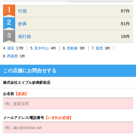
行徳
87件
妙典
81件
南行徳
18件
4.
浦安
17件
5.
原木中山
4件
6.
西船橋
3件
7.
葛西
3件
8.
西葛西
1件
この店舗にお問合せする
株式会社エイブル妙典駅前店
お名前
【必須】
メールアドレス/電話番号
【いずれか必須】