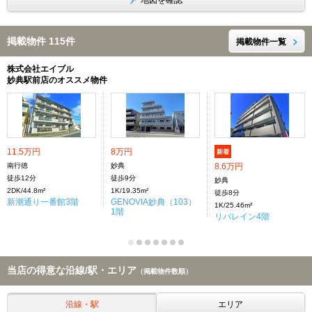
地図を確認
掲載物件 115件
掲載物件一覧
株式会社エイブル
妙典駅前店のオススメ物件
11.5万円
8万円
新着
南行徳
妙典
8.6万円
徒歩12分
徒歩9分
妙典
2DK/44.8m²
1K/19.35m²
徒歩8分
新潮通り一番館3階
GENOVIA妙典（103）
1K/25.46m²
1階
リバレイン4階
当店の得意な沿線/駅・エリア
（掲載物件数順）
沿線・駅
エリア