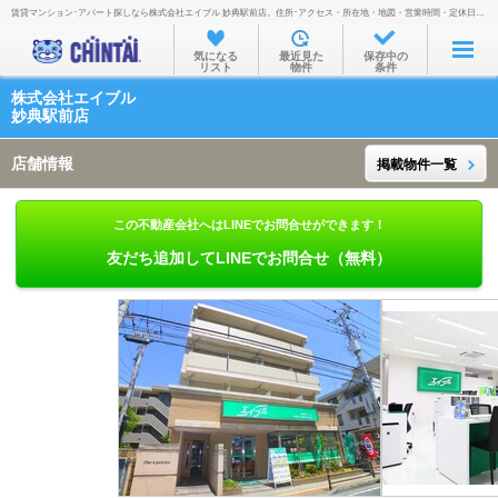
賃貸マンション･アパート探しなら株式会社エイブル 妙典駅前店。住所･アクセス・所在地・地図・営業時間・定休日・電話番号などを掲載。
お部屋を探す
気になる
最近見た
保存中の
リスト
物件
条件
沿線・駅から
株式会社エイブル
住所から
妙典駅前店
家賃相場から
店舗情報
掲載物件一覧
通勤通学時間から
この不動産会社へはLINEでお問合せができます！
物件特集から
友だち追加してLINEでお問合せ（無料）
不動産会社から
TOP