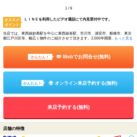
1
/
9
ＬＩＮＥを利用したビデオ通話にて内見受付中です。
オススメ
ポイント
当店では、東西線妙典駅を中心に東西線各駅、市川市、浦安市、船橋市、東京
都江戸川区等、幅広く物件のご紹介させて頂きます。2,000年開業
...もっと見る
Webでお問合せ(無料)
かんたん！
オンライン来店予約する(無料)
かんたん！
来店予約する(無料)
店舗の特徴