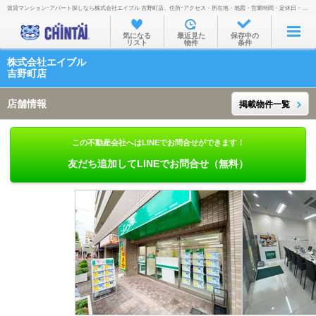
賃貸マンション･アパート探しなら株式会社エイブル 吉野町店。住所･アクセス・所在地・地図・営業時間・定休日・電話番号などを掲載。
お部屋を探す
気になる
最近見た
保存中の
リスト
物件
条件
沿線・駅から
株式会社エイブル
住所から
吉野町店
家賃相場から
店舗情報
掲載物件一覧
通勤通学時間から
この不動産会社へはLINEでお問合せができます！
物件特集から
友だち追加してLINEでお問合せ（無料）
不動産会社から
TOP