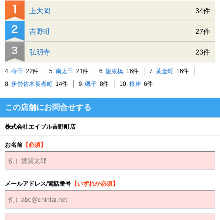
上大岡
34件
吉野町
27件
弘明寺
23件
4.
蒔田
22件
5.
南太田
21件
6.
阪東橋
16件
7.
黄金町
16件
8.
伊勢佐木長者町
14件
9.
磯子
8件
10.
根岸
6件
この店舗にお問合せする
株式会社エイブル吉野町店
お名前
【必須】
メールアドレス/電話番号
【いずれか必須】