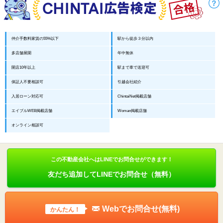
仲介手数料家賃の55%以下
駅から徒歩３分以内
多店舗展開
年中無休
開店10年以上
駅まで車で送迎可
保証人不要相談可
引越会社紹介
入居ローン対応可
ChintaiNet掲載店舗
エイブルWEB掲載店舗
Woman掲載店舗
オンライン相談可
この不動産会社へはLINEでお問合せができます！
友だち追加してLINEでお問合せ（無料）
Webでお問合せ(無料)
かんたん！