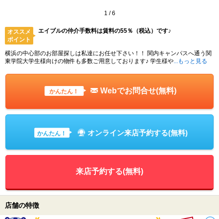
1
/
6
エイブルの仲介手数料は賃料の55％（税込）です♪
オススメ
ポイント
横浜の中心部のお部屋探しは私達にお任せ下さい！！ 関内キャンパスへ通う関
東学院大学生様向けの物件も多数ご用意しております♪ 学生様や
...もっと見る
Webでお問合せ(無料)
かんたん！
オンライン来店予約する(無料)
かんたん！
来店予約する(無料)
店舗の特徴