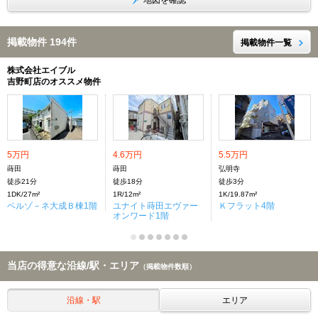
地図を確認
掲載物件 194件
掲載物件一覧
株式会社エイブル
吉野町店のオススメ物件
5万円
4.6万円
5.5万円
蒔田
蒔田
弘明寺
徒歩21分
徒歩18分
徒歩3分
1DK/27m²
1R/12m²
1K/19.87m²
ベルゾ－ネ大成Ｂ棟1階
ユナイト蒔田エヴァー
Ｋフラット4階
オンワード1階
当店の得意な沿線/駅・エリア
（掲載物件数順）
沿線・駅
エリア