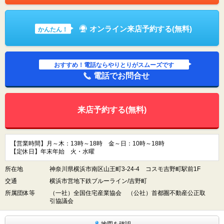
オンライン来店予約する(無料)
かんたん！
おすすめ！電話ならやりとりがスムーズです
電話でお問合せ
来店予約する(無料)
【営業時間】月～木：13時～18時 金～日：10時～18時
【定休日】年末年始 火・水曜
所在地
神奈川県横浜市南区山王町3-24-4 コスモ吉野町駅前1F
交通
横浜市営地下鉄ブルーライン/吉野町
所属団体等
（一社）全国住宅産業協会 （公社）首都圏不動産公正取
引協議会