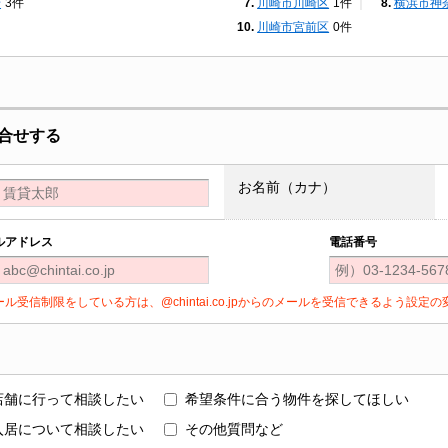
崎
3件
川崎市川崎区
1件
横浜市神
川崎市宮前区
0件
合せする
お名前（カナ）
ルアドレス
電話番号
ール受信制限をしている方は、@chintai.co.jpからのメールを受信できるよう設
店舗に行って相談したい
希望条件に合う物件を探してほしい
入居について相談したい
その他質問など