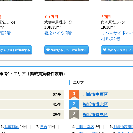
7.7
7
円
万円
万円
原
/徒歩6分
武蔵中原
/徒歩8分
向河原
/徒歩7分
m²
2DK/35m²
1K/20m²
荘2階
喜之ハイツ2階
リバ－サイドハ
村Ｂ棟2階
になるリストに追加する
気になるリストに追加する
気になるリストに
線/駅・エリア（掲載賃貸物件数順）
エリア
川崎市中原区
67件
横浜市港北区
41件
横浜市鶴見区
26件
武蔵新城
14件
日吉
11件
川崎市幸区
2件
川崎市高津