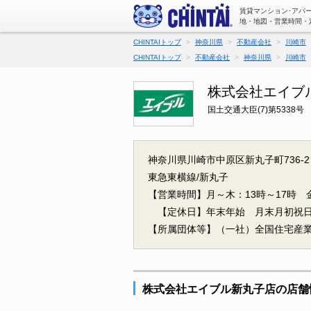
賃貸マンション･アパ
地・地図・営業時間・
CHINTAIトップ
神奈川県
不動産会社
川崎市
CHINTAIトップ
不動産会社
神奈川県
川崎市
株式会社エイブ
国土交通大臣(7)第5338号
神奈川県川崎市中原区新丸子町736-
東急東横線/新丸子
【営業時間】月～木：13時～17時 金
【定休日】年末年始 月末月初祝
【所属団体等】（一社）全国住宅産
株式会社エイブル新丸子店の店舗