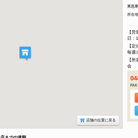
東急東
所在
【営
日：1
【定
毎週
【所
会 
04
FAX
店舗の位置に戻る
子店までの道順