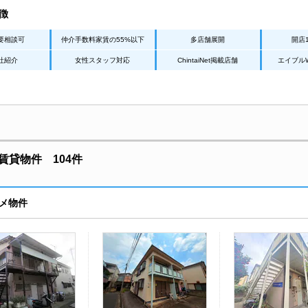
徴
要相談可
仲介手数料家賃の55%以下
多店舗展開
開店
社紹介
女性スタッフ対応
ChintaiNet掲載店舗
エイブル
貸物件 104件
メ物件