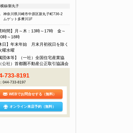
横線/新丸子
地
神奈川県川崎市中原区新丸子町736-2
ムゲット多摩川1F
業時間】月～木：13時～17時 金～
0時～18時
休日】年末年始 月末月初祝日を除く
火曜水曜
属団体等】（一社）全国住宅産業協
（公社）首都圏不動産公正取引協議会
4-733-8191
：044-733-8197
WEBでお問合せする（無料）
オンライン来店予約（無料）