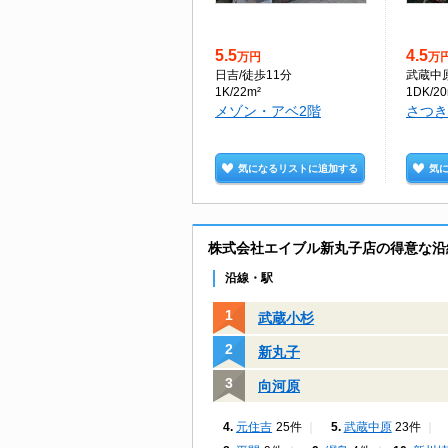
5.5
4.5
万円
万
日吉
/徒歩11分
武蔵中
1K/22m²
1DK/20
メゾン・アベ2階
さつき
気になるリストに追加する
気
株式会社エイブル新丸子店の得意な沿
沿線・駅
武蔵小杉
新丸子
向河原
元住吉
25件
武蔵中原
23件