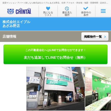
賃貸マンション･アパート探しなら株式会社エイブル あざみ野店。住所･アクセス・所在地・地図・営業時間・定休日・電話番号などを掲載。
お部屋を探す
気になる
最近見た
保存中の
リスト
物件
条件
沿線・駅から
株式会社エイブル
住所から
あざみ野店
家賃相場から
店舗情報
掲載物件一覧
通勤通学時間から
この不動産会社へはLINEでお問合せができます！
物件特集から
友だち追加してLINEでお問合せ（無料）
不動産会社から
TOP