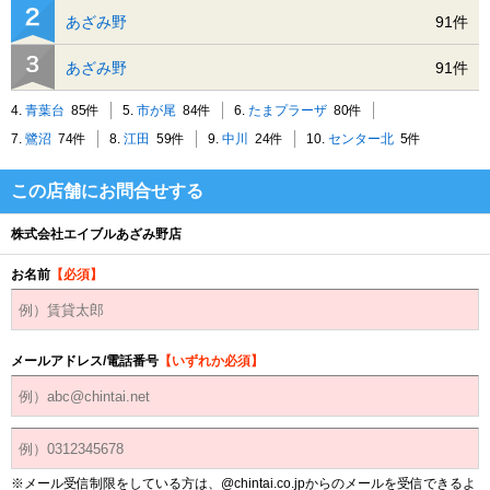
あざみ野
91件
あざみ野
91件
4.
青葉台
85件
5.
市が尾
84件
6.
たまプラーザ
80件
7.
鷺沼
74件
8.
江田
59件
9.
中川
24件
10.
センター北
5件
この店舗にお問合せする
株式会社エイブルあざみ野店
お名前
【必須】
メールアドレス/電話番号
【いずれか必須】
※メール受信制限をしている方は、@chintai.co.jpからのメールを受信できるよ