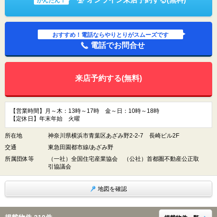
かんたん！
おすすめ！電話ならやりとりがスムーズです
電話でお問合せ
来店予約する(無料)
【営業時間】月～木：13時～17時 金～日：10時～18時
【定休日】年末年始 火曜
所在地
神奈川県横浜市青葉区あざみ野2-2-7 長崎ビル2F
交通
東急田園都市線/あざみ野
所属団体等
（一社）全国住宅産業協会 （公社）首都圏不動産公正取
引協議会
地図を確認