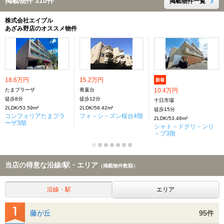
掲載物件 310件
掲載物件一覧
株式会社エイブル
あざみ野店のオススメ物件
18.6万円
15.2万円
新着
たまプラーザ
青葉台
10.4万円
徒歩8分
徒歩12分
十日市場
2LDK/53.59m²
2LDK/56.42m²
徒歩15分
コンフォリアたまプラ
フォ－シ－ズン桜台4階
2LDK/53.46m²
ーザ3階
シャト－ドグリ－ンリ
－ブ3階
当店の得意な沿線/駅・エリア
（掲載物件数順）
沿線・駅
エリア
藤が丘
95件