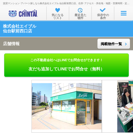
賃貸マンション･アパート探しなら株式会社エイブル 仙台駅前西口店。住所･アクセス・所在地・地図・営業時間・定休日・電話番号などを掲載。
お部屋を探す
気になる
最近見た
保存中の
リスト
物件
条件
沿線・駅から
株式会社エイブル
住所から
仙台駅前西口店
家賃相場から
店舗情報
掲載物件一覧
通勤通学時間から
この不動産会社へはLINEでお問合せができます！
物件特集から
友だち追加してLINEでお問合せ（無料）
不動産会社から
TOP