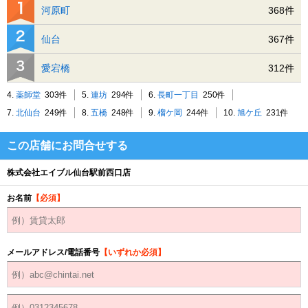
河原町
368件
仙台
367件
愛宕橋
312件
4.
薬師堂
303件
5.
連坊
294件
6.
長町一丁目
250件
7.
北仙台
249件
8.
五橋
248件
9.
榴ケ岡
244件
10.
旭ケ丘
231件
この店舗にお問合せする
株式会社エイブル仙台駅前西口店
お名前
【必須】
メールアドレス/電話番号
【いずれか必須】