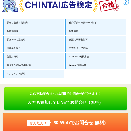
駅から徒歩３分以内
仲介手数料家賃の55%以下
多店舗展開
年中無休
駅まで車で送迎可
保証人不要相談可
引越会社紹介
女性スタッフ対応
英語対応可
ChintaiNet掲載店舗
エイブルWEB掲載店舗
Woman掲載店舗
オンライン相談可
この不動産会社へはLINEでお問合せができます！
友だち追加してLINEでお問合せ（無料）
Webでお問合せ(無料)
かんたん！