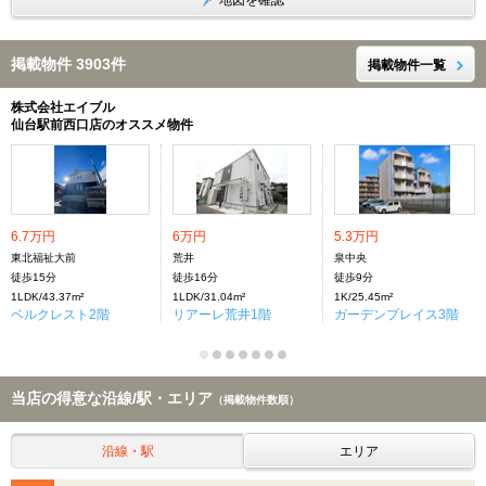
地図を確認
掲載物件 3903件
掲載物件一覧
株式会社エイブル
仙台駅前西口店のオススメ物件
6.7万円
6万円
5.3万円
東北福祉大前
荒井
泉中央
徒歩15分
徒歩16分
徒歩9分
1LDK/43.37m²
1LDK/31.04m²
1K/25.45m²
ベルクレスト2階
リアーレ荒井1階
ガーデンプレイス3階
当店の得意な沿線/駅・エリア
（掲載物件数順）
沿線・駅
エリア