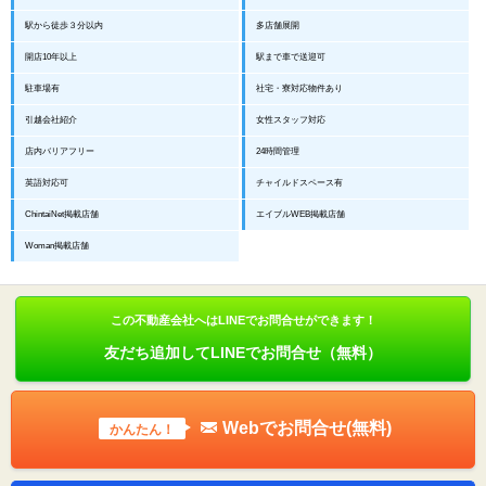
駅から徒歩３分以内
多店舗展開
開店10年以上
駅まで車で送迎可
駐車場有
社宅・寮対応物件あり
引越会社紹介
女性スタッフ対応
店内バリアフリー
24時間管理
英語対応可
チャイルドスペース有
ChintaiNet掲載店舗
エイブルWEB掲載店舗
Woman掲載店舗
この不動産会社へはLINEでお問合せができます！
友だち追加してLINEでお問合せ（無料）
Webでお問合せ(無料)
かんたん！