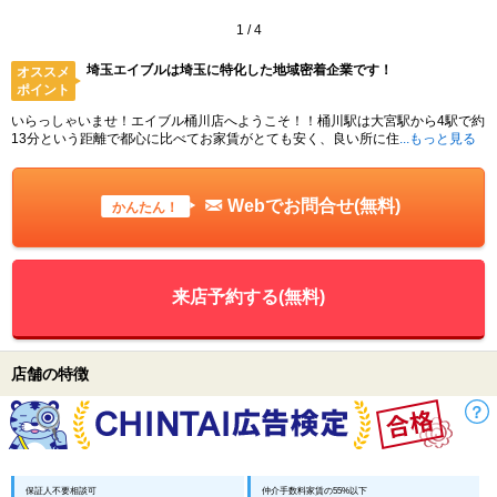
1
/
4
埼玉エイブルは埼玉に特化した地域密着企業です！
オススメ
ポイント
いらっしゃいませ！エイブル桶川店へようこそ！！桶川駅は大宮駅から4駅で約
13分という距離で都心に比べてお家賃がとても安く、良い所に住
...もっと見る
Webでお問合せ(無料)
かんたん！
来店予約する(無料)
店舗の特徴
保証人不要相談可
仲介手数料家賃の55%以下