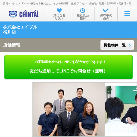
賃貸マンション･アパート探しなら株式会社エイブル 桶川店。住所･アクセス・所在地・地図・営業時間・定休日・電話番号などを掲載。
お部屋を探す
気になる
最近見た
保存中の
リスト
物件
条件
沿線・駅から
株式会社エイブル
住所から
桶川店
家賃相場から
店舗情報
掲載物件一覧
通勤通学時間から
この不動産会社へはLINEでお問合せができます！
物件特集から
友だち追加してLINEでお問合せ（無料）
不動産会社から
TOP