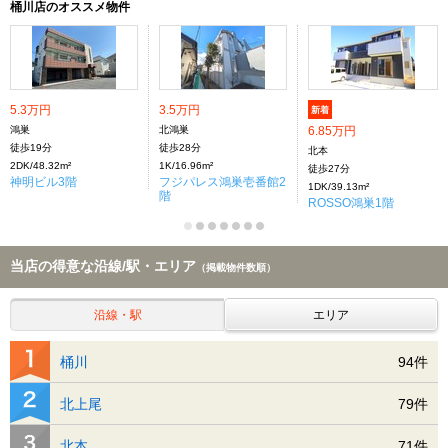
桶川店のオススメ物件
5.3万円
3.5万円
新着
鴻巣
北鴻巣
6.85万円
徒歩19分
徒歩28分
北本
2DK/48.32m²
1K/16.96m²
徒歩27分
神明ビル3階
フジパレス鴻巣壱番館2
1DK/39.13m²
階
ROSSO鴻巣1階
当店の得意な沿線/駅・エリア
（掲載物件数順）
沿線・駅
エリア
桶川
94件
北上尾
79件
北本
71件