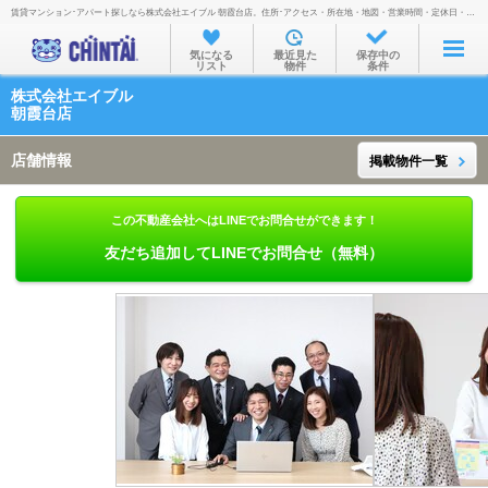
賃貸マンション･アパート探しなら株式会社エイブル 朝霞台店。住所･アクセス・所在地・地図・営業時間・定休日・電話番号などを掲載。
お部屋を探す
気になる
最近見た
保存中の
リスト
物件
条件
沿線・駅から
株式会社エイブル
住所から
朝霞台店
家賃相場から
店舗情報
掲載物件一覧
通勤通学時間から
この不動産会社へはLINEでお問合せができます！
物件特集から
友だち追加してLINEでお問合せ（無料）
不動産会社から
TOP