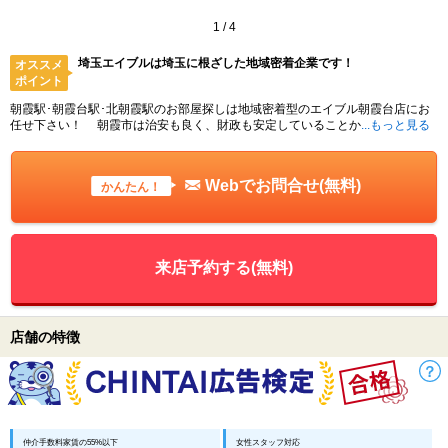
1
/
4
埼玉エイブルは埼玉に根ざした地域密着企業です！
オススメ
ポイント
朝霞駅･朝霞台駅･北朝霞駅のお部屋探しは地域密着型のエイブル朝霞台店にお
任せ下さい！ 朝霞市は治安も良く、財政も安定していることか
...もっと見る
Webでお問合せ(無料)
かんたん！
来店予約する(無料)
店舗の特徴
仲介手数料家賃の55%以下
女性スタッフ対応