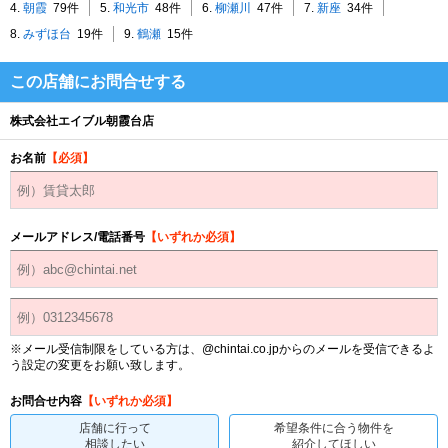
4.
朝霞
79件
5.
和光市
48件
6.
柳瀬川
47件
7.
新座
34件
8.
みずほ台
19件
9.
鶴瀬
15件
この店舗にお問合せする
株式会社エイブル朝霞台店
お名前
【必須】
メールアドレス/電話番号
【いずれか必須】
※メール受信制限をしている方は、@chintai.co.jpからのメールを受信できるよ
う設定の変更をお願い致します。
お問合せ内容
【いずれか必須】
店舗に行って
希望条件に合う物件を
相談したい
紹介してほしい