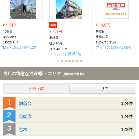
6.9万円
11.6万円
新着
北朝霞
8.4万円
朝霞台
徒歩15分
徒歩10分
北朝霞
1K/20.7m²
1LDK/45.31m²
徒歩10分
Mark Duo朝霞台2階
アイリス朝霞台1-3階
2DK/48.77m²
エクシード高野3階
当店の得意な沿線/駅・エリア
（掲載物件数順）
沿線・駅
エリア
朝霞台
124件
北朝霞
124件
志木
122件