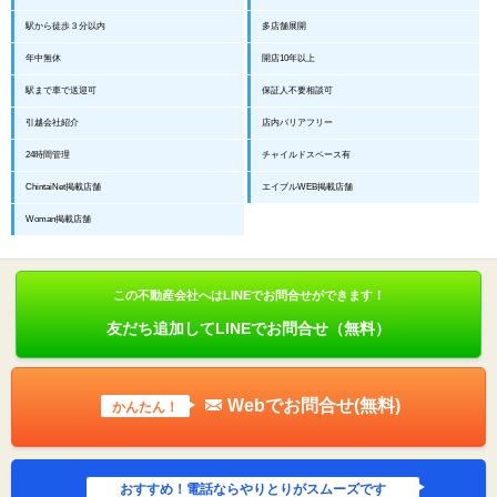
駅から徒歩３分以内
多店舗展開
年中無休
開店10年以上
駅まで車で送迎可
保証人不要相談可
引越会社紹介
店内バリアフリー
24時間管理
チャイルドスペース有
ChintaiNet掲載店舗
エイブルWEB掲載店舗
Woman掲載店舗
この不動産会社へはLINEでお問合せができます！
友だち追加してLINEでお問合せ（無料）
Webでお問合せ(無料)
かんたん！
おすすめ！電話ならやりとりがスムーズです