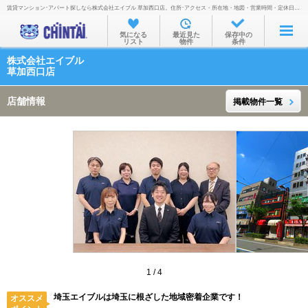
賃貸マンション･アパート探しなら株式会社エイブル 草加西口店。住所･アクセス・所在地・地図・営業時間・定休日・電話番号などを掲載。
お部屋を探す
気になる
最近見た
保存中の
リスト
物件
条件
沿線・駅から
株式会社エイブル
住所から
草加西口店
家賃相場から
店舗情報
掲載物件一覧
通勤通学時間から
物件特集から
不動産会社から
TOP
1
/
4
埼玉エイブルは埼玉に根ざした地域密着企業です！
オススメ