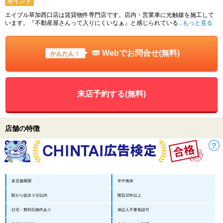
ポイント
エイブル草加西口店は賃貸物件専門店です。店内・営業車に光触媒を施工して
います。『不動産屋さんって入りにくいなぁ』と感じられている
...もっと見る
Webでお問合せ(無料)
かんたん！
来店予約する(無料)
店舗の特徴
多店舗展開
年中無休
駅から徒歩３分以内
開店10年以上
社宅・寮対応物件あり
保証人不要相談可