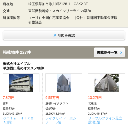
所在地
埼玉県草加市氷川町2128-1 OAK2 3F
交通
東武伊勢崎線・スカイツリーライン/草加
所属団体等
（一社）全国住宅産業協会 （公社）首都圏不動産公正取
引協議会
地図を確認
掲載物件 227件
掲載物件一覧
株式会社エイブル
草加西口店のオススメ物件
7.8万円
9.55万円
13.2万円
吉川
越谷レイクタウン
北綾瀬
徒歩23分
徒歩5分
徒歩15分
1LDK/45.15m²
1LDK/43.94m²
2LDK/46.37m²
ＯＴＴｓ ＨＩＲＯ
レイクサイド ホシ
リーブルファイン足立
Ａ1階
ノ Ⅰ5階
辰沼1階