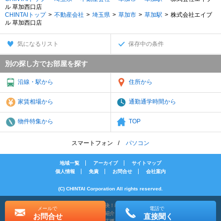
ル 草加西口店
CHINTAIトップ
不動産会社
埼玉県
草加市
草加駅
株式会社エイブ
ル 草加西口店
気になるリスト
保存中の条件
別の探し方でお部屋を探す
沿線・駅から
住所から
家賃相場から
通勤通学時間から
物件特集から
TOP
スマートフォン
パソコン
地域一覧
アーカイブ
サイトマップ
個人情報
免責
お問合せ
会社案内
(C) CHINTAI Corporation All rights reserved.
[PR]賃貸物件の疑問解決！教えてエイブルAGENT
メールで
電話で
[PR]賃貸生活の工夫を紹介！CHINTAI情報局
お問合せ
直接聞く