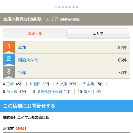
当店の得意な沿線/駅・エリア
（掲載物件数順）
沿線・駅
エリア
草加
92件
獨協大学前
86件
谷塚
77件
4.
三郷
45件
5.
新田
38件
6.
八潮
30件
7.
吉川
15件
8.
竹ノ塚
14件
9.
見沼代親水公園
11件
10.
鳩ヶ谷
1件
この店舗にお問合せする
株式会社エイブル草加西口店
お名前
【必須】