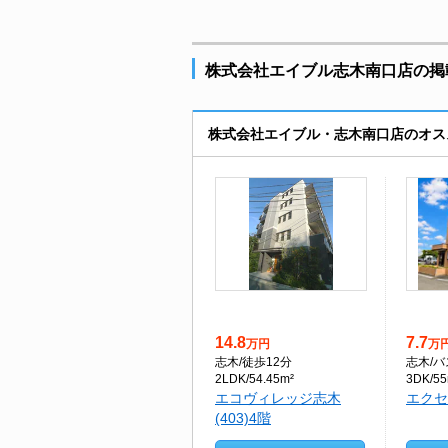
株式会社エイブル志木南口店の掲載
株式会社エイブル・志木南口店のオス
14.8
7.7
万円
万
志木
/徒歩12分
志木
/バ
2LDK/54.45m²
3DK/55
エコヴィレッジ志木
エクセ
(403)4階