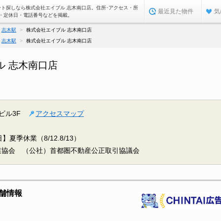
ート探しなら株式会社エイブル 志木南口店。住所･アクセス・所
最近見た物件
気
・定休日・電話番号などを掲載。
志木駅
株式会社エイブル 志木南口店
志木駅
株式会社エイブル 志木南口店
ル 志木南口店
ビル3F
アクセスマップ
】夏季休業（8/12.8/13）
業協会 （公社）首都圏不動産公正取引協議会
舗情報