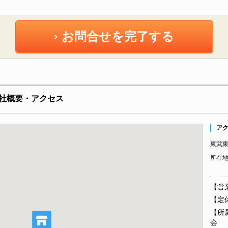
お問合せを完了する
社概要・アクセス
ア
東武東
所在
【営業
【定休
【所
会 