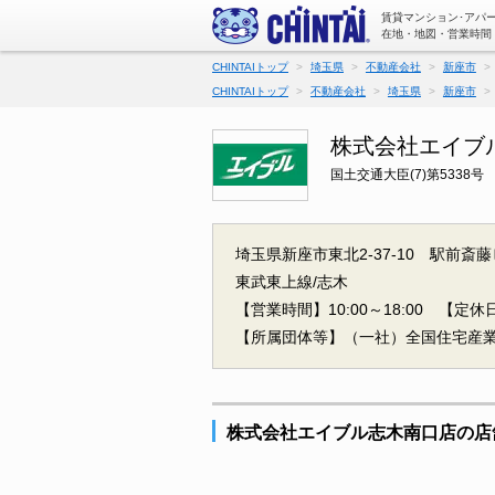
賃貸マンション･アパ
在地・地図・営業時間
CHINTAIトップ
埼玉県
不動産会社
新座市
CHINTAIトップ
不動産会社
埼玉県
新座市
株式会社エイブ
国土交通大臣(7)第5338号
埼玉県新座市東北2-37-10 駅前斎藤
東武東上線/志木
【営業時間】10:00～18:00
【定休日
【所属団体等】（一社）全国住宅産
株式会社エイブル志木南口店の店