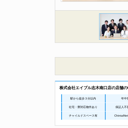
株式会社エイブル志木南口店の店舗の
駅から徒歩３分以内
年中
社宅・寮対応物件あり
保証人不
チャイルドスペース有
Chintai