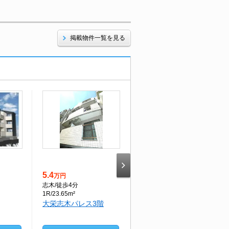
掲載物件一覧を見る
5.4
9.65
万円
万円
志木
/徒歩4分
志木
/徒歩43分
1R/23.65m²
1LDK/32.01m²
大栄志木パレス3階
ヒカルサ志木1階