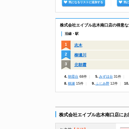
気になるリストに追加する
気
株式会社エイブル志木南口店の得意な
沿線・駅
志木
柳瀬川
北朝霞
朝霞台
68件
みずほ台
31件
鶴瀬
15件
ふじみ野
12件
株式会社エイブル志木南口店にお