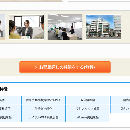
お部屋探しの相談をする(無料)
特徴
無休
仲介手数料家賃の55%以下
多店舗展開
開店
要相談可
引越会社紹介
女性スタッフ対応
店内バ
Net掲載店舗
エイブルWEB掲載店舗
Woman掲載店舗