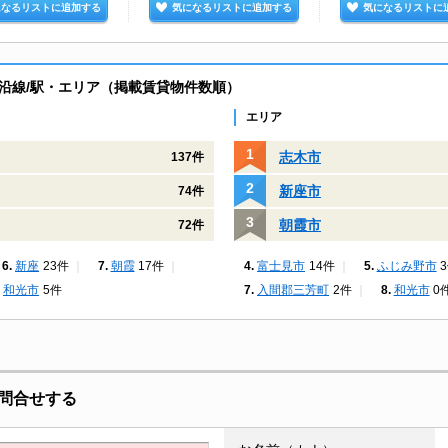
になるリストに追加する
気になるリストに追加する
気になるリストに
沿線/駅・エリア（掲載賃貸物件数順）
エリア
志木市
137件
新座市
74件
朝霞市
72件
新座
23件
朝霞
17件
富士見市
14件
ふじみ野市
和光市
5件
入間郡三芳町
2件
和光市
0
問合せする