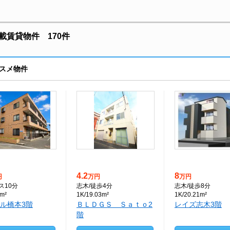
賃貸物件 170件
スメ物件
4.2
8
円
万円
万円
ス10分
志木
/徒歩4分
志木
/徒歩8分
m²
1K/19.03m²
1K/20.21m²
ル橋本3階
ＢＬＤＧＳ Ｓａｔｏ2
レイズ志木3階
階