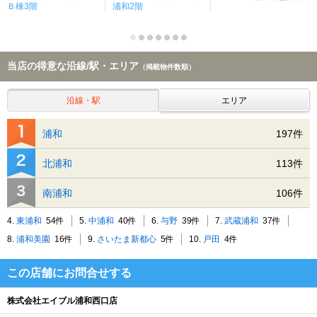
Ｂ棟3階
浦和2階
当店の得意な沿線/駅・エリア
（掲載物件数順）
沿線・駅
エリア
浦和
197件
北浦和
113件
南浦和
106件
4.
東浦和
54件
5.
中浦和
40件
6.
与野
39件
7.
武蔵浦和
37件
8.
浦和美園
16件
9.
さいたま新都心
5件
10.
戸田
4件
この店舗にお問合せする
株式会社エイブル浦和西口店