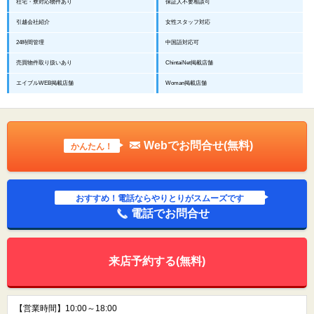
社宅・寮対応物件あり
保証人不要相談可
引越会社紹介
女性スタッフ対応
24時間管理
中国語対応可
売買物件取り扱いあり
ChintaiNet掲載店舗
エイブルWEB掲載店舗
Woman掲載店舗
Webでお問合せ(無料)
かんたん！
おすすめ！電話ならやりとりがスムーズです
電話でお問合せ
来店予約する(無料)
【営業時間】10:00～18:00