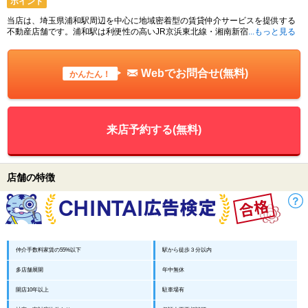
ポイント
当店は、埼玉県浦和駅周辺を中心に地域密着型の賃貸仲介サービスを提供する
不動産店舗です。浦和駅は利便性の高いJR京浜東北線・湘南新宿
...もっと見る
Webでお問合せ(無料)
かんたん！
来店予約する(無料)
店舗の特徴
仲介手数料家賃の55%以下
駅から徒歩３分以内
多店舗展開
年中無休
開店10年以上
駐車場有