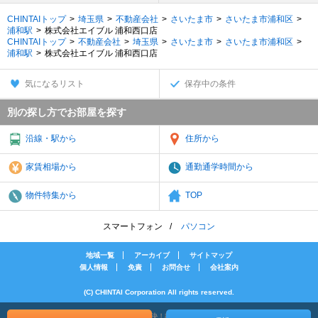
CHINTAIトップ
埼玉県
不動産会社
さいたま市
さいたま市浦和区
浦和駅
株式会社エイブル 浦和西口店
CHINTAIトップ
不動産会社
埼玉県
さいたま市
さいたま市浦和区
浦和駅
株式会社エイブル 浦和西口店
気になるリスト
保存中の条件
別の探し方でお部屋を探す
沿線・駅から
住所から
家賃相場から
通勤通学時間から
物件特集から
TOP
スマートフォン
パソコン
地域一覧
アーカイブ
サイトマップ
個人情報
免責
お問合せ
会社案内
(C) CHINTAI Corporation All rights reserved.
[PR]賃貸物件の疑問解決！教えてエイブルAGENT