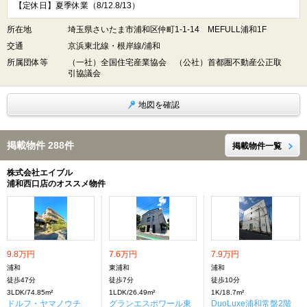
【定休日】夏季休業（8/12.8/13）
所在地
埼玉県さいたま市浦和区仲町1-1-14 MEFULL浦和1F
交通
京浜東北線・根岸線/浦和
所属団体等
（一社）全国住宅産業協会 （公社）首都圏不動産公正取
引協議会
地図を確認
掲載物件 288件
掲載物件一覧
株式会社エイブル
浦和西口店のオススメ物件
9.8万円
7.6万円
7.9万円
浦和
東浦和
浦和
徒歩47分
徒歩7分
徒歩10分
3LDK/74.85m²
1LDK/26.49m²
1K/18.7m²
ドルフ・ヤマノウチ
グランエスポワール東
DuoLuxe浦和常盤2階