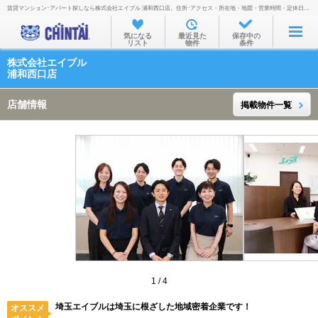
賃貸マンション･アパート探しなら株式会社エイブル 浦和西口店。住所･アクセス・所在地・地図・営業時間・定休日・電話番号などを掲載。
お部屋を探す
気になる
最近見た
保存中の
リスト
物件
条件
沿線・駅から
株式会社エイブル
住所から
浦和西口店
家賃相場から
店舗情報
掲載物件一覧
通勤通学時間から
物件特集から
不動産会社から
TOP
1
/
4
埼玉エイブルは埼玉に根ざした地域密着企業です！
オススメ