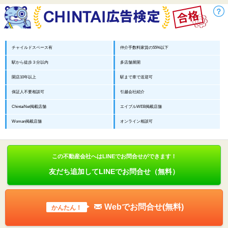
チャイルドスペース有
仲介手数料家賃の55%以下
駅から徒歩３分以内
多店舗展開
開店10年以上
駅まで車で送迎可
保証人不要相談可
引越会社紹介
ChintaiNet掲載店舗
エイブルWEB掲載店舗
Woman掲載店舗
オンライン相談可
この不動産会社へはLINEでお問合せができます！
友だち追加してLINEでお問合せ（無料）
Webでお問合せ(無料)
かんたん！