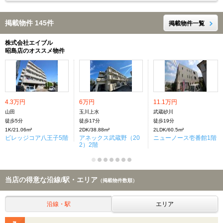
掲載物件 145件
掲載物件一覧
株式会社エイブル
昭島店のオススメ物件
4.3万円
6万円
11.1万円
山田
玉川上水
武蔵砂川
徒歩5分
徒歩17分
徒歩19分
1K/21.06m²
2DK/38.88m²
2LDK/60.5m²
ビレッジコア八王子5階
アネックス武蔵野（20
ニューノース壱番館1階
2）2階
当店の得意な沿線/駅・エリア
（掲載物件数順）
沿線・駅
エリア