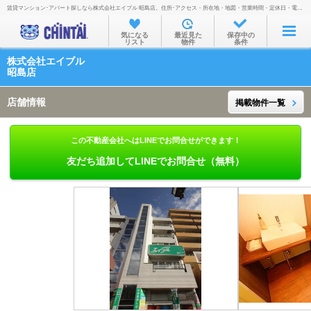
賃貸マンション･アパート探しなら株式会社エイブル 昭島店。住所･アクセス・所在地・地図・営業時間・定休日・電話番号などを掲載。
お部屋を探す
気になる
最近見た
保存中の
リスト
物件
条件
沿線・駅から
株式会社エイブル
住所から
昭島店
家賃相場から
店舗情報
掲載物件一覧
通勤通学時間から
この不動産会社へはLINEでお問合せができます！
物件特集から
友だち追加してLINEでお問合せ（無料）
不動産会社から
TOP