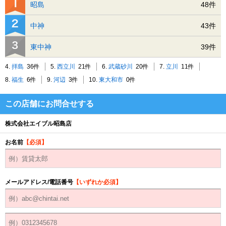
昭島
48件
中神
43件
東中神
39件
4.
拝島
36件
5.
西立川
21件
6.
武蔵砂川
20件
7.
立川
11件
8.
福生
6件
9.
河辺
3件
10.
東大和市
0件
この店舗にお問合せする
株式会社エイブル昭島店
お名前
【必須】
メールアドレス/電話番号
【いずれか必須】