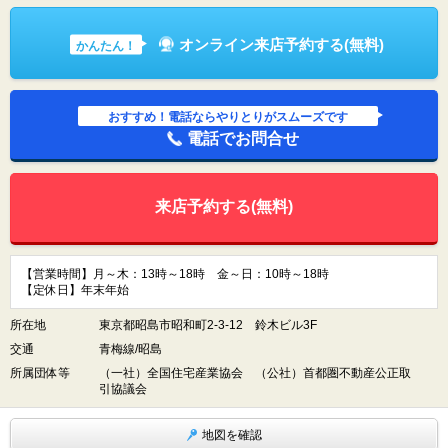
オンライン来店予約する(無料)
かんたん！
おすすめ！電話ならやりとりがスムーズです
電話でお問合せ
来店予約する(無料)
【営業時間】月～木：13時～18時 金～日：10時～18時
【定休日】年末年始
所在地
東京都昭島市昭和町2-3-12 鈴木ビル3F
交通
青梅線/昭島
所属団体等
（一社）全国住宅産業協会 （公社）首都圏不動産公正取
引協議会
地図を確認