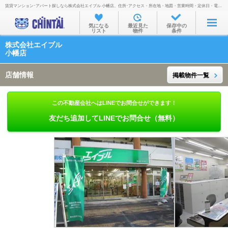
賃貸マンション･アパート探しなら株式会社エイブル 小幡店。住所･アクセス・所在地・地図・営業時間・定休日・電話番号などを掲載。
お部屋を探す
気になる
最近見た
保存中の
リスト
物件
条件
沿線・駅から
株式会社エイブル
住所から
小幡店
家賃相場から
店舗情報
掲載物件一覧
通勤通学時間から
この不動産会社へはLINEでお問合せができます！
物件特集から
友だち追加してLINEでお問合せ（無料）
不動産会社から
TOP