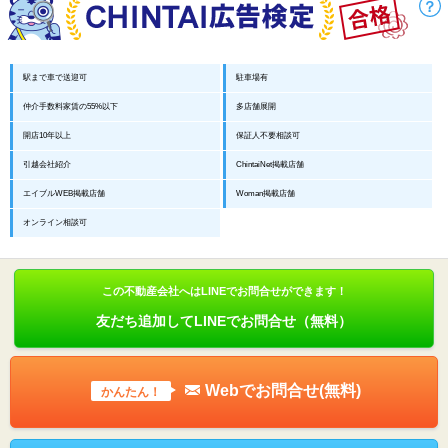
駅まで車で送迎可
駐車場有
仲介手数料家賃の55%以下
多店舗展開
開店10年以上
保証人不要相談可
引越会社紹介
ChintaiNet掲載店舗
エイブルWEB掲載店舗
Woman掲載店舗
オンライン相談可
この不動産会社へはLINEでお問合せができます！
友だち追加してLINEでお問合せ（無料）
Webでお問合せ(無料)
かんたん！