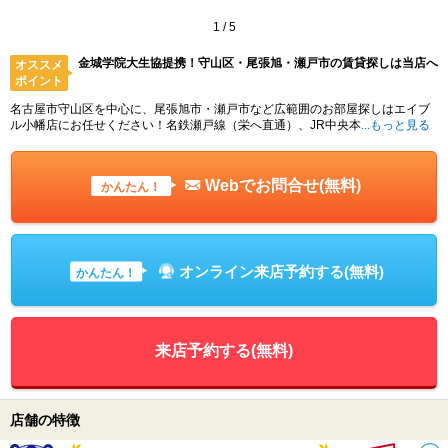
1
/
5
金城学院大生協提携！守山区・尾張旭・瀬戸市の賃貸探しは当店へ
オススメ
ポイント
名古屋市守山区を中心に、尾張旭市・瀬戸市など広範囲のお部屋探しはエイブ
ル小幡店にお任せください！名鉄瀬戸線（栄へ直通）、JR中央本
...もっと見る
Webでお問合せ(無料)
かんたん！
オンライン来店予約する(無料)
かんたん！
来店予約する(無料)
店舗の特徴