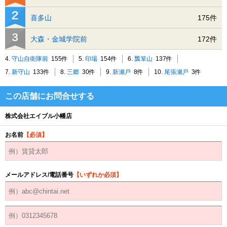
喜多山
175件
大森・金城学院前
172件
4.
守山自衛隊前
155件
5.
印場
154件
6.
瓢箪山
137件
7.
新守山
133件
8.
三郷
30件
9.
新瀬戸
8件
10.
尾張瀬戸
3件
この店舗にお問合せする
株式会社エイブル小幡店
お名前
【必須】
メールアドレス/電話番号
【いずれか必須】