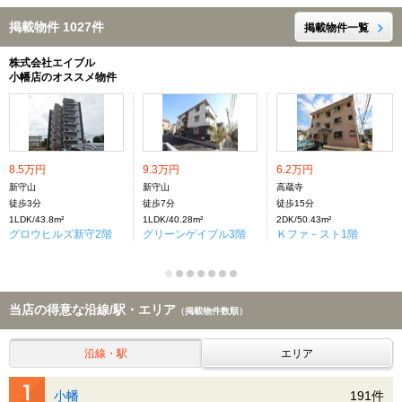
掲載物件 1027件
掲載物件一覧
株式会社エイブル
小幡店のオススメ物件
8.5万円
9.3万円
6.2万円
新守山
新守山
高蔵寺
徒歩3分
徒歩7分
徒歩15分
1LDK/43.8m²
1LDK/40.28m²
2DK/50.43m²
グロウヒルズ新守2階
グリーンゲイブル3階
Ｋファ－スト1階
当店の得意な沿線/駅・エリア
（掲載物件数順）
沿線・駅
エリア
小幡
191件