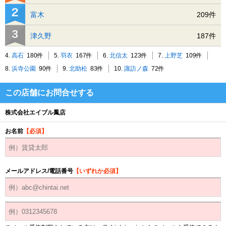
富木
209件
津久野
187件
4.
高石
180件
5.
羽衣
167件
6.
北信太
123件
7.
上野芝
109件
8.
浜寺公園
90件
9.
北助松
83件
10.
諏訪ノ森
72件
この店舗にお問合せする
株式会社エイブル鳳店
お名前
【必須】
メールアドレス/電話番号
【いずれか必須】