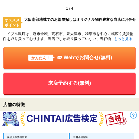
1
/
4
大阪南部地域でのお部屋探しはオリジナル物件豊富な当店にお任せ
オススメ
ポイント
エイブル鳳店は、堺市全域、高石市、泉大津市、和泉市を中心に幅広く賃貸物
件を取り扱っております。当店でしか取り扱っていない、専任物
...もっと見る
Webでお問合せ(無料)
かんたん！
来店予約する(無料)
店舗の特徴
保証人不要相談可
引越会社紹介