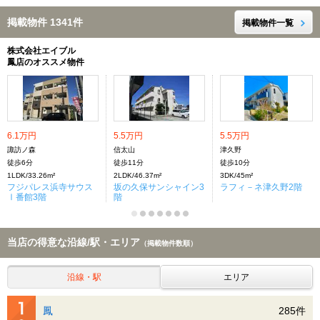
掲載物件 1341件
掲載物件一覧
株式会社エイブル
鳳店のオススメ物件
6.1万円
5.5万円
5.5万円
諏訪ノ森
信太山
津久野
徒歩6分
徒歩11分
徒歩10分
1LDK/33.26m²
2LDK/46.37m²
3DK/45m²
フジパレス浜寺サウス
坂の久保サンシャイン3
ラフィ－ネ津久野2階
Ⅰ番館3階
階
当店の得意な沿線/駅・エリア
（掲載物件数順）
沿線・駅
エリア
鳳
285件