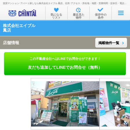
賃貸マンション･アパート探しなら株式会社エイブル 鳳店。住所･アクセス・所在地・地図・営業時間・定休日・電話番号などを掲載。
お部屋を探す
気になる
最近見た
保存中の
リスト
物件
条件
沿線・駅から
株式会社エイブル
住所から
鳳店
家賃相場から
店舗情報
掲載物件一覧
通勤通学時間から
この不動産会社へはLINEでお問合せができます！
物件特集から
友だち追加してLINEでお問合せ（無料）
不動産会社から
TOP