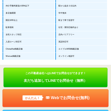
仲介手数料家賃の55%以下
駅から徒歩３分以内
多店舗展開
年中無休
開店10年以上
駅まで車で送迎可
駐車場有
社宅・寮対応物件あり
女性スタッフ対応
店内バリアフリー
入居ローン対応可
英語対応可
ChintaiNet掲載店舗
エイブルWEB掲載店舗
Woman掲載店舗
オンライン相談可
この不動産会社へはLINEでお問合せができます！
友だち追加してLINEでお問合せ（無料）
Webでお問合せ(無料)
かんたん！