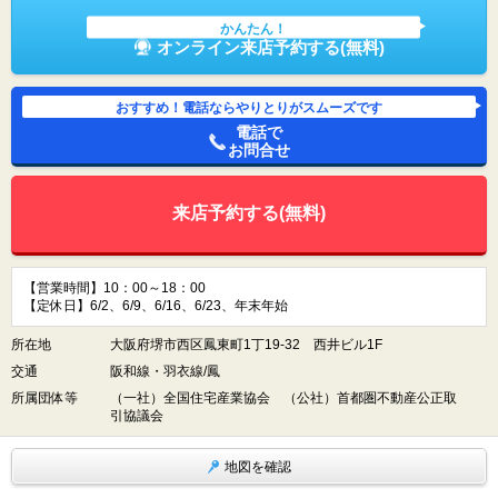
かんたん！
オンライン来店予約する(無料)
おすすめ！電話ならやりとりがスムーズです
電話で
お問合せ
来店予約する(無料)
【営業時間】10：00～18：00
【定休日】6/2、6/9、6/16、6/23、年末年始
所在地
大阪府堺市西区鳳東町1丁19-32 西井ビル1F
交通
阪和線・羽衣線/鳳
所属団体等
（一社）全国住宅産業協会 （公社）首都圏不動産公正取
引協議会
地図を確認