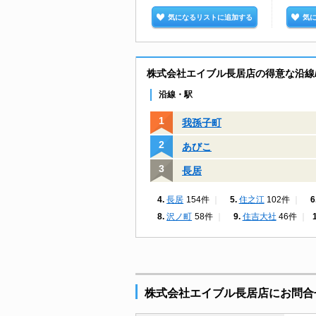
気になるリストに追加する
気
株式会社エイブル長居店の得意な沿線
沿線・駅
我孫子町
あびこ
長居
長居
154件
住之江
102件
沢ノ町
58件
住吉大社
46件
株式会社エイブル長居店にお問合