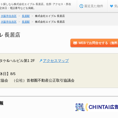
ート探しなら株式会社エイブル 長居店。住所･アクセス・所在
最近見た物件
気
定休日・電話番号などを掲載。
大阪市住吉区
長居駅
株式会社エイブル 長居店
大阪市住吉区
長居駅
株式会社エイブル 長居店
ル 長居店
WEBでお問合せする（無料
タケ&ハルビル第1 2F
アクセスマップ
休日】8/5
業協会 （公社）首都圏不動産公正取引協議会
報