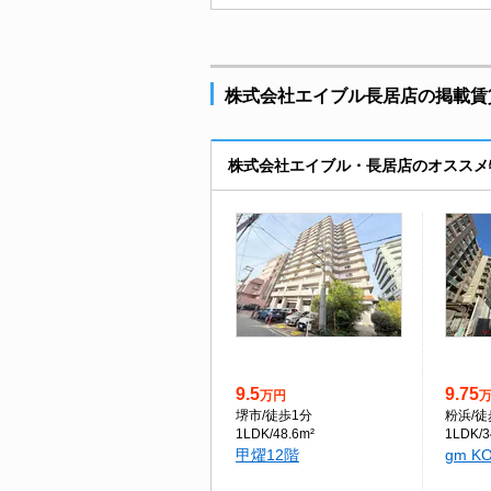
株式会社エイブル長居店の掲載賃貸
株式会社エイブル・長居店のオススメ
9.5
9.75
万円
堺市
/徒歩1分
粉浜
/
1LDK/48.6m²
1LDK/3
甲燿12階
gm K