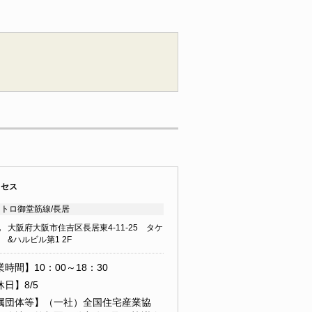
クセス
トロ御堂筋線/長居
地
大阪府大阪市住吉区長居東4-11-25 タケ
&ハルビル第1 2F
時間】10：00～18：30
日】8/5
属団体等】（一社）全国住宅産業協