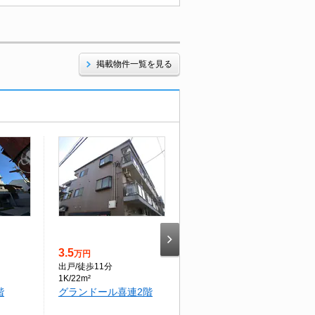
掲載物件一覧を見る
3.5
6.7
万円
万円
出戸
/徒歩11分
喜連瓜破
/徒歩15分
1K/22m²
2LDK/53.37m²
階
グランドール喜連2階
エスペランサ４１4階