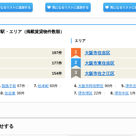
になるリストに追加する
気になるリストに追加する
気になるリストに
/駅・エリア（掲載賃貸物件数順）
エリア
大阪市住吉区
197件
大阪市東住吉区
177件
大阪市住之江区
154件
我孫子前
67件
杉本町
60件
大阪市阿倍野区
90件
堺市
住吉東
36件
堺市堺区
22件
堺市中区
1件
せする