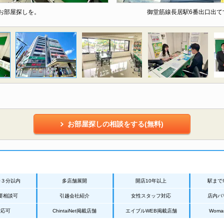
お部屋探しを。
御堂筋線長居駅6番出口出て
お部屋探しの相談をする(無料)
歩３分以内
多店舗展開
開店10年以上
駅まで
要相談可
引越会社紹介
女性スタッフ対応
店内バ
対応可
ChintaiNet掲載店舗
エイブルWEB掲載店舗
Wom