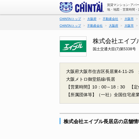
賃貸マンション･アパ
地・地図・営業時間・
CHINTAIトップ
大阪府
不動産会社
大阪市
CHINTAIトップ
不動産会社
大阪府
大阪市
株式会社エイブ
国土交通大臣(7)第5338号
大阪府大阪市住吉区長居東4-11-25 
大阪メトロ御堂筋線/長居
【営業時間】10：00～18：30
【定
【所属団体等】（一社）全国住宅産
株式会社エイブル長居店の店舗情