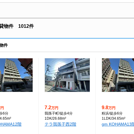
物件 1012件
物件
7.2
9.8
万円
万円
万円
徒歩6分
我孫子町
/徒歩4分
粉浜
/徒歩6分
4.65m²
1DK/26.68m²
1LDK/34.65m²
OHAMA12階
テラ我孫子西2階
gm KOHAMA13