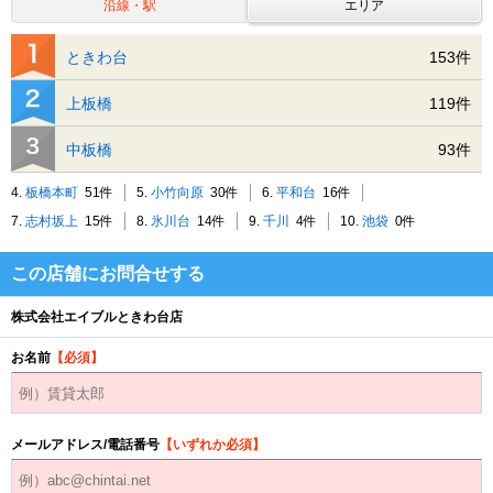
沿線・駅
エリア
ときわ台
153件
上板橋
119件
中板橋
93件
4.
板橋本町
51件
5.
小竹向原
30件
6.
平和台
16件
7.
志村坂上
15件
8.
氷川台
14件
9.
千川
4件
10.
池袋
0件
この店舗にお問合せする
株式会社エイブルときわ台店
お名前
【必須】
メールアドレス/電話番号
【いずれか必須】