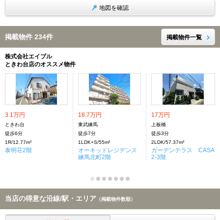
地図を確認
掲載物件 234件
掲載物件一覧
株式会社エイブル
ときわ台店のオススメ物件
3.1万円
18.7万円
17万円
ときわ台
東武練馬
上板橋
徒歩6分
徒歩7分
徒歩3分
1R/12.77m²
1LDK+S/55m²
2LDK/57.37m²
泰明荘2階
オーキッドレジデンス
ガーデンテラス CASA
練馬北町2階
2-3階
当店の得意な沿線/駅・エリア
（掲載物件数順）