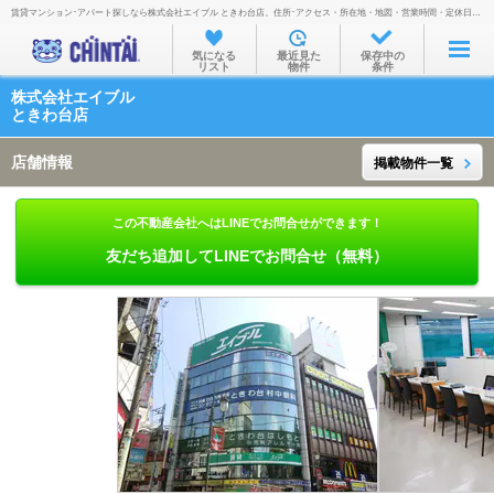
賃貸マンション･アパート探しなら株式会社エイブル ときわ台店。住所･アクセス・所在地・地図・営業時間・定休日・電話番号などを掲載。
お部屋を探す
気になる
最近見た
保存中の
リスト
物件
条件
沿線・駅から
株式会社エイブル
住所から
ときわ台店
家賃相場から
店舗情報
掲載物件一覧
通勤通学時間から
この不動産会社へはLINEでお問合せができます！
物件特集から
友だち追加してLINEでお問合せ（無料）
不動産会社から
TOP