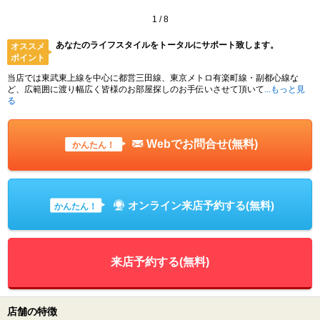
1
/
8
あなたのライフスタイルをトータルにサポート致します。
オススメ
ポイント
当店では東武東上線を中心に都営三田線、東京メトロ有楽町線・副都心線な
ど、広範囲に渡り幅広く皆様のお部屋探しのお手伝いさせて頂いて
...もっと見
る
Webでお問合せ(無料)
かんたん！
オンライン来店予約する(無料)
かんたん！
来店予約する(無料)
店舗の特徴