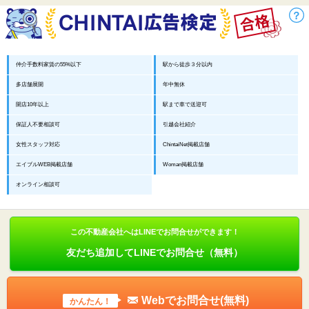
仲介手数料家賃の55%以下
駅から徒歩３分以内
多店舗展開
年中無休
開店10年以上
駅まで車で送迎可
保証人不要相談可
引越会社紹介
女性スタッフ対応
ChintaiNet掲載店舗
エイブルWEB掲載店舗
Woman掲載店舗
オンライン相談可
この不動産会社へはLINEでお問合せができます！
友だち追加してLINEでお問合せ（無料）
Webでお問合せ(無料)
かんたん！