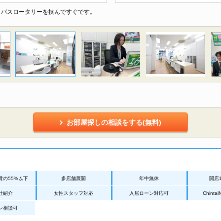
らバスロータリーを挟んですぐです。
お部屋探しの相談をする(無料)
賃の55%以下
多店舗展開
年中無休
開店
社紹介
女性スタッフ対応
入居ローン対応可
Chint
ン相談可