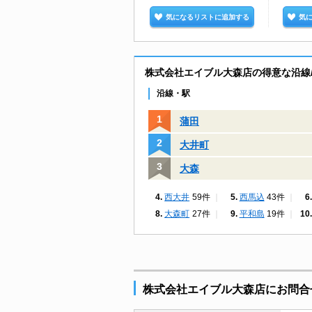
気になるリストに追加する
気
株式会社エイブル大森店の得意な沿線
沿線・駅
蒲田
大井町
大森
西大井
59件
西馬込
43件
大森町
27件
平和島
19件
株式会社エイブル大森店にお問合