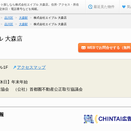
ート探しなら株式会社エイブル 大森店。住所･アクセス・所在
最近見た物件
気
定休日・電話番号などを掲載。
品川区
大森駅
株式会社エイブル 大森店
品川区
大森駅
株式会社エイブル 大森店
ル 大森店
WEBでお問合せする（無料
ル1F
アクセスマップ
定休日】年末年始
業協会 （公社）首都圏不動産公正取引協議会
報