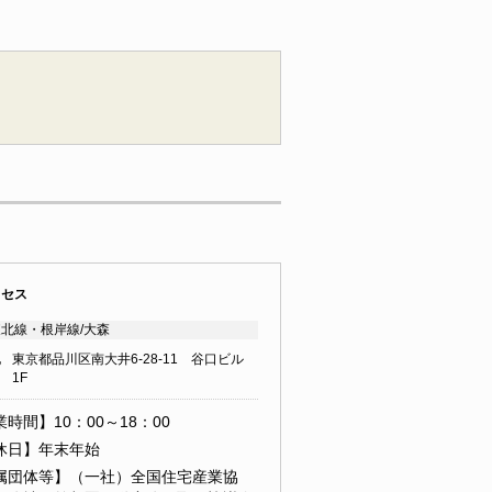
クセス
北線・根岸線/大森
地
東京都品川区南大井6-28-11 谷口ビル
1F
時間】10：00～18：00
休日】年末年始
属団体等】（一社）全国住宅産業協