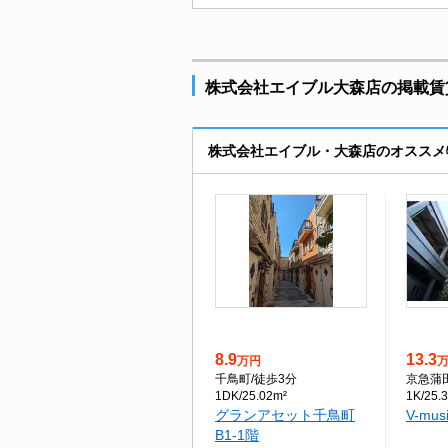
株式会社エイブル大森店の掲載賃貸
株式会社エイブル・大森店のオススメ
8.9
13.3
万円
千鳥町
/徒歩3分
京急蒲
1DK/25.02m²
1K/25.
グランアセット千鳥町
V-mu
B1-1階