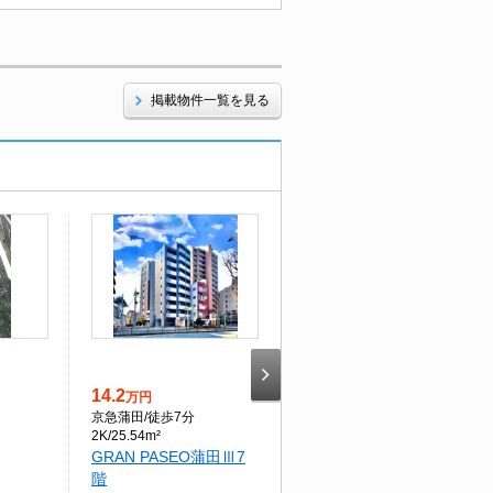
掲載物件一覧を見る
14.2
4.2
万円
万円
京急蒲田
/徒歩7分
行徳
/徒歩16分
2K/25.54m²
1K/16.95m²
GRAN PASEO蒲田Ⅲ7
ローズガーデンＡ５７
階
番館1階