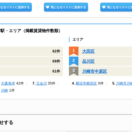
になるリストに追加する
気になるリストに追加する
気になるリストに
/駅・エリア（掲載賃貸物件数順）
エリア
大田区
82件
品川区
69件
川崎市中原区
61件
大森海岸
42件
立会川
35件
横浜市鶴見区
0件
川崎市川
川崎
1件
せする