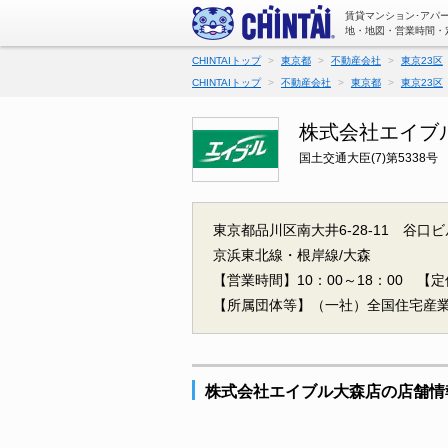
賃貸マンション･アパ
地・地図・営業時間・
CHINTAIトップ
東京都
不動産会社
東京23区
CHINTAIトップ
不動産会社
東京都
東京23区
株式会社エイブ
国土交通大臣(7)第5338号
東京都品川区南大井6-28-11 谷口ビ
京浜東北線・根岸線/大森
【営業時間】10：00～18：00
【
【所属団体等】（一社）全国住宅産
株式会社エイブル大森店の店舗情