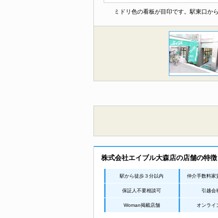
ミドリ色の看板が目印です。駅東口か
株式会社エイブル大森店の店舗の特徴
駅から徒歩３分以内
仲介手数料家
保証人不要相談可
引越会
Woman掲載店舗
オンライ