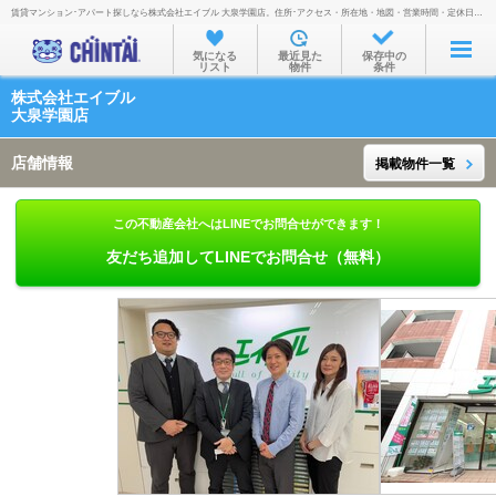
賃貸マンション･アパート探しなら株式会社エイブル 大泉学園店。住所･アクセス・所在地・地図・営業時間・定休日・電話番号などを掲載。
お部屋を探す
気になる
最近見た
保存中の
リスト
物件
条件
沿線・駅から
株式会社エイブル
住所から
大泉学園店
家賃相場から
店舗情報
掲載物件一覧
通勤通学時間から
この不動産会社へはLINEでお問合せができます！
物件特集から
友だち追加してLINEでお問合せ（無料）
不動産会社から
TOP