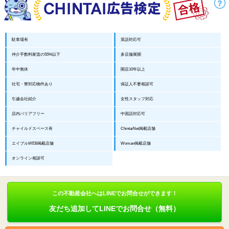
駐車場有
英語対応可
仲介手数料家賃の55%以下
多店舗展開
年中無休
開店10年以上
社宅・寮対応物件あり
保証人不要相談可
引越会社紹介
女性スタッフ対応
店内バリアフリー
中国語対応可
チャイルドスペース有
ChintaiNet掲載店舗
エイブルWEB掲載店舗
Woman掲載店舗
オンライン相談可
この不動産会社へはLINEでお問合せができます！
友だち追加してLINEでお問合せ（無料）