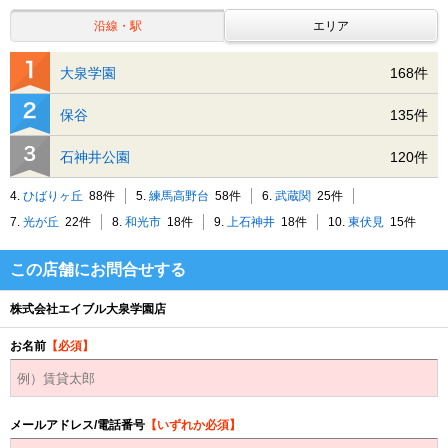
沿線・駅
エリア
大泉学園
168件
保谷
135件
石神井公園
120件
4.
ひばりヶ丘
88件
5.
練馬高野台
58件
6.
武蔵関
25件
7.
光が丘
22件
8.
和光市
18件
9.
上石神井
18件
10.
東伏見
15件
この店舗にお問合せする
株式会社エイブル大泉学園店
お名前
【必須】
メールアドレス/電話番号
【いずれか必須】