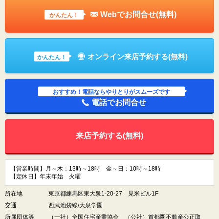
Webでお問合せ(無料)
かんたん！
オンライン来店予約する(無料)
かんたん！
おすすめ！電話ならやりとりがスムーズです
電話でお問合せ
来店予約する(無料)
【営業時間】月～木：13時～18時 金～日：10時～18時
【定休日】年末年始 火曜
所在地
東京都練馬区東大泉1-20-27 見米ビル1F
交通
西武池袋線/大泉学園
所属団体等
（一社）全国住宅産業協会 （公社）首都圏不動産公正取