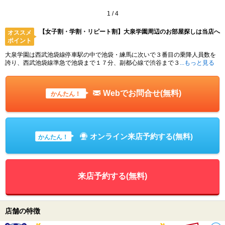
1
/
4
【女子割・学割・リピート割】大泉学園周辺のお部屋探しは当店へ
オススメ
ポイント
大泉学園は西武池袋線停車駅の中で池袋・練馬に次いで３番目の乗降人員数を
誇り、西武池袋線準急で池袋まで１７分、副都心線で渋谷まで３
...もっと見る
Webでお問合せ(無料)
かんたん！
オンライン来店予約する(無料)
かんたん！
来店予約する(無料)
店舗の特徴