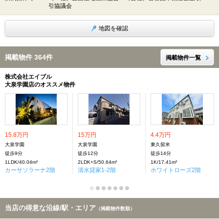
引協議会
地図を確認
掲載物件 364件
掲載物件一覧
株式会社エイブル
大泉学園店のオススメ物件
15.8万円
15万円
4.4万円
大泉学園
大泉学園
東久留米
徒歩9分
徒歩12分
徒歩14分
1LDK/40.04m²
2LDK+S/50.64m²
1K/17.41m²
カーサソラーナ2階
清水貸家1-2階
ホワイトローズ2階
当店の得意な沿線/駅・エリア
（掲載物件数順）