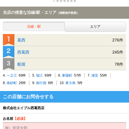
当店の得意な沿線/駅・エリア
（掲載物件数順）
沿線・駅
エリア
葛西
276件
西葛西
245件
船堀
78件
4.
一之江
69件
5.
瑞江
69件
6.
東陽町
57件
7.
浦安
55件
8.
南砂町
26件
9.
南行徳
6件
10.
東大島
5件
この店舗にお問合せする
株式会社エイブル西葛西店
お名前
【必須】