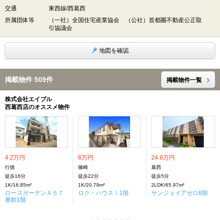
交通
東西線/西葛西
所属団体等
（一社）全国住宅産業協会 （公社）首都圏不動産公正取
引協議会
地図を確認
掲載物件 509件
掲載物件一覧
株式会社エイブル
西葛西店のオススメ物件
4.2万円
6万円
24.6万円
行徳
篠崎
葛西
徒歩16分
徒歩22分
徒歩5分
1K/16.85m²
1K/20.79m²
2LDK/65.97m²
ローズガーデンＡ５７
ロク・ハウスⅠ1階
サンジョイアゼロ6階
番館1階