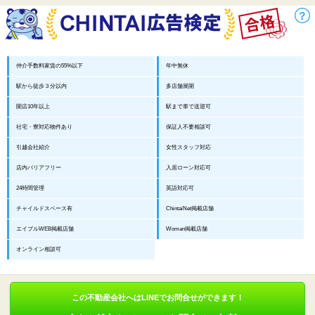
仲介手数料家賃の55%以下
年中無休
駅から徒歩３分以内
多店舗展開
開店10年以上
駅まで車で送迎可
社宅・寮対応物件あり
保証人不要相談可
引越会社紹介
女性スタッフ対応
店内バリアフリー
入居ローン対応可
24時間管理
英語対応可
チャイルドスペース有
ChintaiNet掲載店舗
エイブルWEB掲載店舗
Woman掲載店舗
オンライン相談可
この不動産会社へはLINEでお問合せができます！