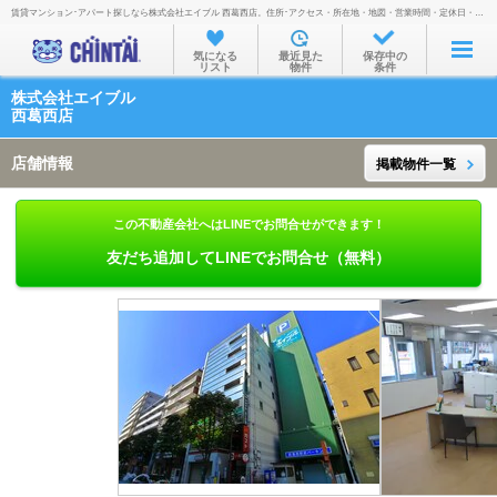
賃貸マンション･アパート探しなら株式会社エイブル 西葛西店。住所･アクセス・所在地・地図・営業時間・定休日・電話番号などを掲載。
お部屋を探す
気になる
最近見た
保存中の
リスト
物件
条件
沿線・駅から
株式会社エイブル
住所から
西葛西店
家賃相場から
店舗情報
掲載物件一覧
通勤通学時間から
この不動産会社へはLINEでお問合せができます！
物件特集から
友だち追加してLINEでお問合せ（無料）
不動産会社から
TOP