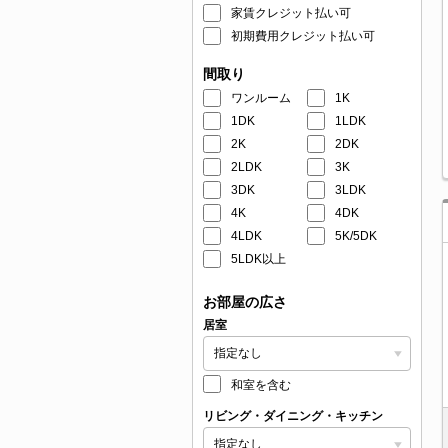
家賃クレジット払い可
初期費用クレジット払い可
間取り
ワンルーム
1K
1DK
1LDK
2K
2DK
2LDK
3K
3DK
3LDK
4K
4DK
4LDK
5K/5DK
5LDK以上
お部屋の広さ
居室
和室を含む
リビング・ダイニング・キッチン