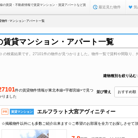
沿線の賃貸・不動産情報で賃貸マンション・賃貸アパートなど賃
最近見た物件
気
貸物件･マンション･アパート一覧
>の賃貸マンション・アパート一覧
トの検索結果です。27101件の物件が見つかりました。物件一覧で賃料や間取り、
建物種別を絞り込む
27101
件の賃貸物件情報が東北本線<宇都宮線>で見つ
並び替え
かりました
エルフラット大宮アヴィニティー
PR
賃貸マンション
☆掲載物件以外にも多数ご紹介出来ます☆ご希望のお部屋を全力でお探しさせて頂