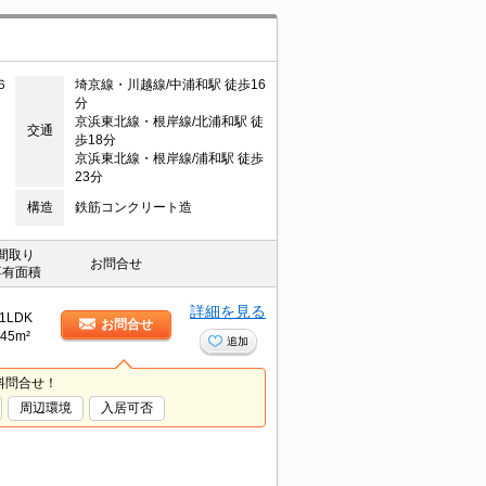
６
埼京線・川越線/中浦和駅 徒歩16
分
京浜東北線・根岸線/北浦和駅 徒
交通
歩18分
京浜東北線・根岸線/浦和駅 徒歩
23分
構造
鉄筋コンクリート造
間取り
お問合せ
専有面積
詳細を見る
1LDK
お問合せ
45m²
追加
料問合せ！
周辺環境
入居可否