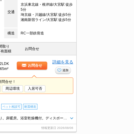
京浜東北線・根岸線/大宮駅 徒歩
5分
交通
埼京線・川越線/大宮駅 徒歩5分
湘南新宿ライン/大宮駅 徒歩5分
構造
RC一部鉄骨造
間取り
お問合せ
専有面積
詳細を見る
2LDK
お問合せ
65m²
追加
料問合せ！
周辺環境
入居可否
ペット相談可
耐震構造
タワー型分譲賃貸マンション。宅配ボックスあり。28階スカイラウンジあり。床暖房。浴室乾燥機付。ディスポーザー付き。店長のお薦め物件。
情報更新日
2026/08/06