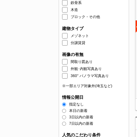
鉄骨系
木造
ブロック・その他
建物タイプ
メゾネット
分譲賃貸
画像の有無
間取り図あり
外観･内観写真あり
360° パノラマ写真あり
※一部エリア対象外(埼玉など)
情報公開日
指定なし
本日の新着
3日以内の新着
7日以内の新着
人気のこだわり条件