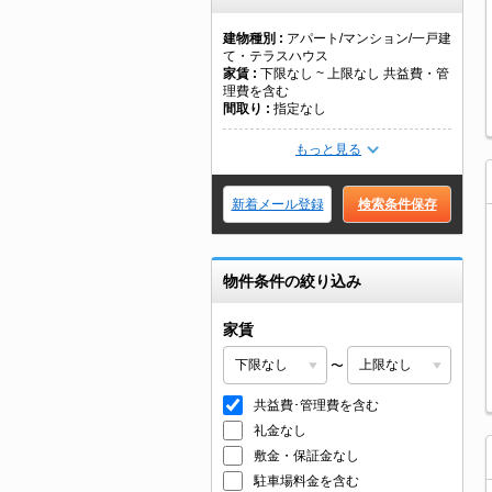
建物種別
アパート/マンション/一戸建
て・テラスハウス
家賃
下限なし ~ 上限なし 共益費・管
理費を含む
間取り
指定なし
もっと見る
新着メール登録
検索条件保存
物件条件の絞り込み
家賃
〜
共益費･管理費を含む
礼金なし
敷金・保証金なし
駐車場料金を含む