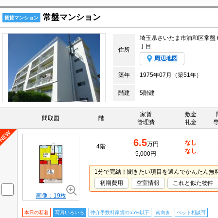
常盤マンション
賃貸マンション
埼玉県さいたま市浦和区常盤
丁目
住所
周辺地図
築年
1975年07月（築51年）
階建
5階建
家賃
敷金
間取図
階
管理費
礼金
6.5
なし
万円
4階
なし
5,000円
1分で完結！聞きたい項目を選んでかんたん無
初期費用
空室情報
これと似た物件
画像：19枚
本日の新着
写真いろいろ
仲介手数料家賃の55%以下
南向き
ペット相談可