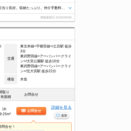
久しぶりに空きました。ペット応相談。経済的な都市ガス使用。南向きで日当り良好。収納たっぷり。仲介手数料家賃の55%。
情報更新日
2026/08/06
２
東北本線<宇都宮線>/土呂駅 徒歩
3分
東武野田線<アーバンパークライ
交通
ン>/大宮公園駅 徒歩10分
東武野田線<アーバンパークライ
ン>/北大宮駅 徒歩22分
構造
木造
間取り
お問合せ
専有面積
詳細を見る
1K
お問合せ
9.25m²
追加
料問合せ！