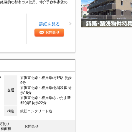
鉄筋コンクリート造。エアコン付き。ガスコンロ設置可。追い焚き機能付きバス。経済的な都市ガス使用。仲介手数料家賃の0.55ヵ月分(税込)。当店のお薦め物件。スーパーへ240m。コンビニへ100m。
詳細を見る
お問合せ
７
京浜東北線・根岸線/与野駅 徒歩
9分
京浜東北線・根岸線/北浦和駅 徒
交通
歩18分
京浜東北線・根岸線/さいたま新
都心駅 徒歩22分
構造
鉄筋コンクリート造
間取り
お問合せ
専有面積