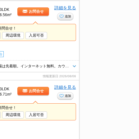
詳細を見る
3LDK
お問合せ
6.56m²
追加
料問合せ！
周辺環境
入居可否
台
都市ガス使用。敷金・礼金なし。ＲＣ造。浴室乾燥機付。追焚給湯。駐車場は先着順。インターネット無料。カウンターキッチン。広いリビング、充実の収納、共働きのご夫婦に嬉しい工夫色々。
情報更新日
2026/08/06
詳細を見る
3LDK
お問合せ
6.71m²
追加
料問合せ！
周辺環境
入居可否