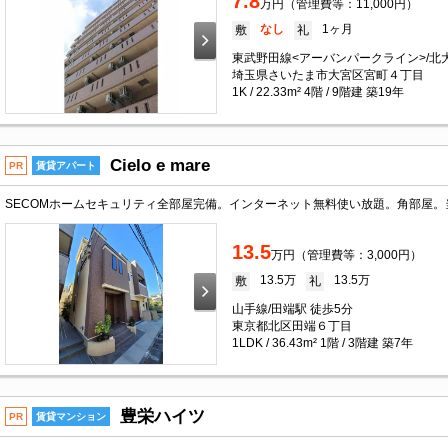
7.8
万円（管理費等：11,000円）
なし
1ヶ月
敷
礼
東武野田線<アーバンパークライン>/北大
埼玉県さいたま市大宮区宮町４丁目
1K / 22.33m² 4階 / 9階建 築19年
Cielo e mare
PR
賃貸アパート
13.5
万円（管理費等：3,000円）
13.5万
13.5万
敷
礼
山手線/田端駅 徒歩5分
東京都北区田端６丁目
1LDK / 36.43m² 1階 / 3階建 築7年
豊栄ハイツ
PR
賃貸マンション