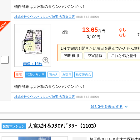
物件詳細は大宮駅のタウンハウジングへ！
株式会社タウンハウジング埼玉 大宮東口店
(048-648-8890)
13.65
なし
万円
2階
なし
7
3,100円
1分で完結！聞きたい項目を選んでかんたん無
初期費用
空室情報
これと似た物件
画像：16枚
新着
写真いろいろ
南向き
角部屋
独立洗面台
物件詳細は大宮駅のタウンハウジングへ！
株式会社タウンハウジング埼玉 大宮東口店
(048-648-8890)
残り3件を表示する
大宮ｽｶｲ＆ｽｸｴｱｻﾞﾀﾜｰ（1103）
賃貸マンション
埼玉県さいたま市大宮区桜木