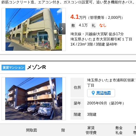
4.1
万円（管理費等：2,000円）
4.1万
なし
敷
礼
埼京線・川越線/大宮駅 徒歩17分
埼玉県さいたま市大宮区櫛引町１丁目
1K / 23m² 3階 / 3階建 築48年
メゾンR
賃貸マンション
埼玉県さいたま市浦和区領家
丁目
住所
周辺地図
築年
2005年09月（築20年）
階建
3階建
家賃
敷金
間取図
階
管理費
礼金