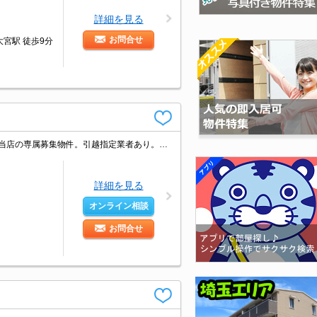
詳細を見る
お問合せ
宮駅 徒歩9分
SECOMホームセキュリティ全部屋完備。インターネット無料使い放題。角部屋。当店の専属募集物件。引越指定業者あり。保証会社加入要(初回月額総額50%、月次月額総額2%)。
詳細を見る
オンライン相談
お問合せ