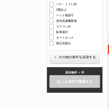
バス・トイレ別
2階以上
ペット相談可
室内洗濯機置場
エアコン付
駐車場付
オートロック
独立洗面台
その他の条件を追加する
-
該当物件
件
この条件で検索する