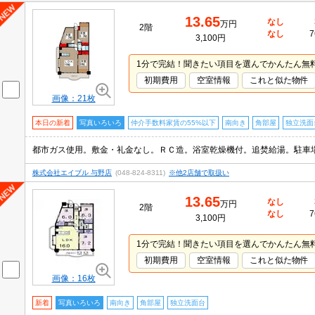
13.65
なし
万円
2階
なし
7
3,100円
1分で完結！聞きたい項目を選んでかんたん無
初期費用
空室情報
これと似た物件
画像：21枚
本日の新着
写真いろいろ
仲介手数料家賃の55%以下
南向き
角部屋
独立洗面
株式会社エイブル 与野店
(048-824-8311)
※他2店舗で取扱い
13.65
なし
万円
2階
なし
7
3,100円
1分で完結！聞きたい項目を選んでかんたん無
初期費用
空室情報
これと似た物件
画像：16枚
新着
写真いろいろ
南向き
角部屋
独立洗面台