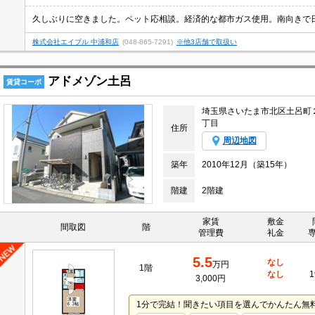
株式会社エイブル 中浦和店
(048-865-7291)
※他3店舗で取扱い
アドメゾン土呂
賃貸コーポ
埼玉県さいたま市北区土呂町
丁目
住所
周辺地図
築年
2010年12月（築15年）
階建
2階建
家賃
敷金
間取図
階
管理費
礼金
5.5
なし
万円
1階
なし
1
3,000円
1分で完結！聞きたい項目を選んでかんたん無