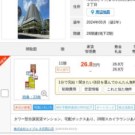
２丁目
住所
周辺地図
築年
2024年05月（築2年）
階建
28階建(地下2階)
家賃
敷金
間取図
階
管理費
礼金
26.8
11階
26.8万
万円
26.8万
即入居可
--
1分で完結！聞きたい項目を選んでかんたん無
初期費用
空室情報
これと似た物件
画像：23枚
本日の新着
写真いろいろ
仲介手数料家賃の55%以下
オートロック
独立洗面台
株式会社エイブル 大宮西口店
(048-649-0015)