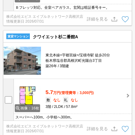
Ｂフレッツ対応。全室ペアガラス。玄関は暗証番号キー。
株式会社エビス エイブルネットワーク高根沢店
詳細を見る
情報更新日
2026/07/31
クワイエット杉二番館A
賃貸マンション
東北本線<宇都宮線>/宝積寺駅 徒歩20分
栃木県塩谷郡高根沢町光陽台3丁目
築26年
3階建
5.7
万円
(管理費等：3,000円)
敷
なし
礼
なし
3階
2LDK
57.8m²
画像：16枚
スーパーへ100m。小学校へ300m。
株式会社エビス エイブルネットワーク高根沢店
詳細を見る
情報更新日
2026/07/31