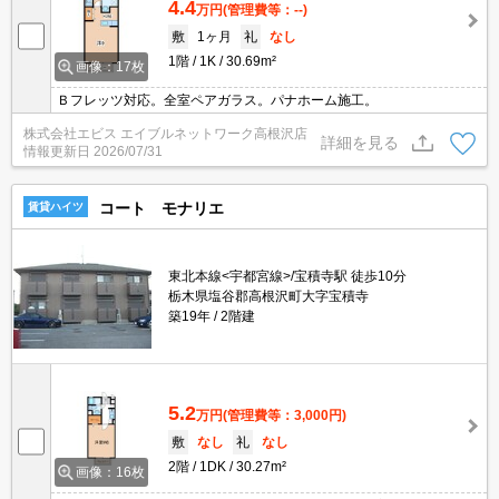
4.4
万円
(管理費等：--)
敷
1ヶ月
礼
なし
1階
1K
30.69m²
画像：17枚
Ｂフレッツ対応。全室ペアガラス。パナホーム施工。
株式会社エビス エイブルネットワーク高根沢店
詳細を見る
情報更新日
2026/07/31
コート モナリエ
賃貸ハイツ
東北本線<宇都宮線>/宝積寺駅 徒歩10分
栃木県塩谷郡高根沢町大字宝積寺
築19年
2階建
5.2
万円
(管理費等：3,000円)
敷
なし
礼
なし
2階
1DK
30.27m²
画像：16枚