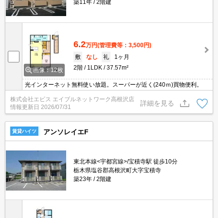
築11年
2階建
6.2
万円
(管理費等：3,500円)
敷
なし
礼
1ヶ月
2階
1LDK
37.57m²
画像：12枚
光インターネット無料使い放題。スーパーが近く(240ｍ)買物便利。
株式会社エビス エイブルネットワーク高根沢店
詳細を見る
情報更新日
2026/07/31
アンソレイエF
賃貸ハイツ
東北本線<宇都宮線>/宝積寺駅 徒歩10分
栃木県塩谷郡高根沢町大字宝積寺
築23年
2階建