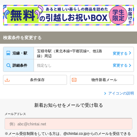
検索条件を変更する
宝積寺駅（東北本線<宇都宮線>、他1路
沿線・駅
変更する
線）周辺
詳細条件
指定なし
変更する
条件保存
物件新着メール
アイコンの説明
新着お知らせをメールで受け取る
メールアドレス
※メール受信制限をしている方は、@chintai.co.jpからのメールを受信できる