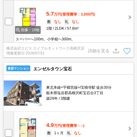
5.7
万円
(管理費等：3,000円)
敷
なし
礼
なし
1階
2LDK
57.8m²
画像：19枚
スーパーへ100m。小学校へ300m。
株式会社エビス エイブルネットワーク高根沢店
詳細を見る
情報更新日
2026/07/31
エンゼルタウン宝石
賃貸マンション
東北本線<宇都宮線>/宝積寺駅 徒歩30分
栃木県塩谷郡高根沢町宝石台3丁目
築29年
3階建
4.9
万円
(管理費等：--)
敷
1ヶ月
礼
なし