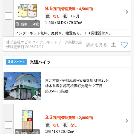
9.5
万円
(管理費等：4,500円)
敷
なし
礼
1ヶ月
1-2階
3LDK
79.37m²
画像：14枚
インターネット無料。庭付き。物置あり。ＩＨ調理器付き。
株式会社エビス エイブルネットワーク高根沢店
詳細を見る
情報更新日
2026/07/27
光陽ハイツ
賃貸アパート
東北本線<宇都宮線>/宝積寺駅 徒歩25分
栃木県塩谷郡高根沢町光陽台２丁目
築35年
2階建
3.3
万円
(管理費等：2,000円)
敷
なし
礼
なし
1階
1K
26.42m²
画像：35枚