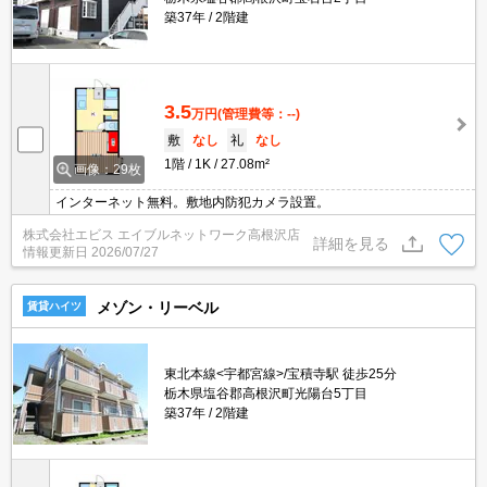
築37年
2階建
3.5
万円
(管理費等：--)
敷
なし
礼
なし
1階
1K
27.08m²
画像：29枚
インターネット無料。敷地内防犯カメラ設置。
株式会社エビス エイブルネットワーク高根沢店
詳細を見る
情報更新日
2026/07/27
メゾン・リーベル
賃貸ハイツ
東北本線<宇都宮線>/宝積寺駅 徒歩25分
栃木県塩谷郡高根沢町光陽台5丁目
築37年
2階建