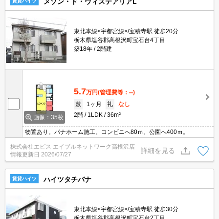
メゾン・ド・ウィステアリアL
賃貸ハイツ
東北本線<宇都宮線>/宝積寺駅 徒歩20分
栃木県塩谷郡高根沢町宝石台4丁目
築18年
2階建
5.7
万円
(管理費等：--)
敷
1ヶ月
礼
なし
2階
1LDK
36m²
画像：35枚
物置あり。パナホーム施工。コンビニへ80ｍ。公園へ400ｍ。
株式会社エビス エイブルネットワーク高根沢店
詳細を見る
情報更新日
2026/07/27
ハイツタチバナ
賃貸ハイツ
東北本線<宇都宮線>/宝積寺駅 徒歩30分
栃木県塩谷郡高根沢町宝石台2丁目