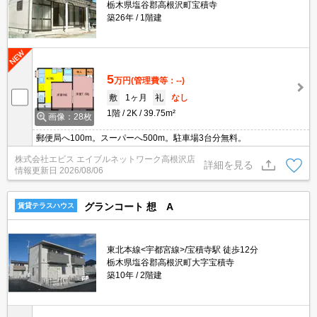
栃木県塩谷郡高根沢町宝積寺
築26年
1階建
5
万円
(管理費等：--)
敷
1ヶ月
礼
なし
1階
2K
39.75m²
画像：28枚
郵便局へ100m。スーパーへ500m。駐車場3台分無料。
株式会社エビス エイブルネットワーク高根沢店
詳細を見る
情報更新日
2026/08/06
グランコート 想 A
賃貸テラスハウス
東北本線<宇都宮線>/宝積寺駅 徒歩12分
栃木県塩谷郡高根沢町大字宝積寺
築10年
2階建