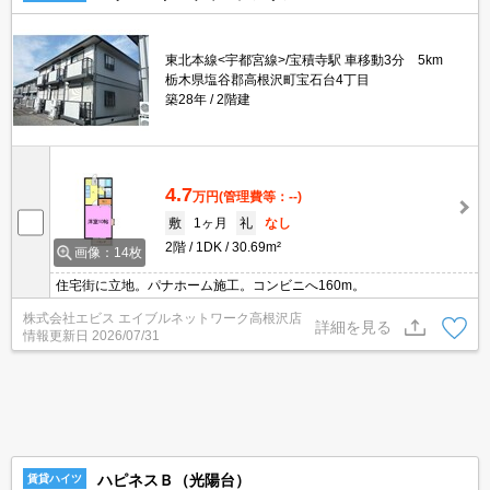
東北本線<宇都宮線>/宝積寺駅 車移動3分 5km
栃木県塩谷郡高根沢町宝石台4丁目
築28年
2階建
4.7
万円
(管理費等：--)
敷
1ヶ月
礼
なし
2階
1DK
30.69m²
画像：14枚
住宅街に立地。パナホーム施工。コンビニへ160m。
株式会社エビス エイブルネットワーク高根沢店
詳細を見る
情報更新日
2026/07/31
ハピネスＢ（光陽台）
賃貸ハイツ