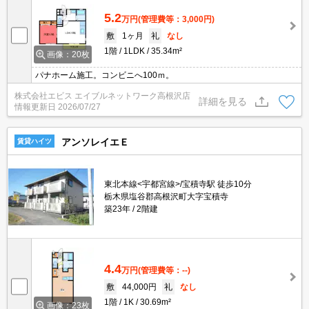
5.2
万円
(管理費等：3,000円)
敷
1ヶ月
礼
なし
1階
1LDK
35.34m²
画像：20枚
パナホーム施工。コンビニへ100ｍ。
株式会社エビス エイブルネットワーク高根沢店
詳細を見る
情報更新日
2026/07/27
アンソレイエＥ
賃貸ハイツ
東北本線<宇都宮線>/宝積寺駅 徒歩10分
栃木県塩谷郡高根沢町大字宝積寺
築23年
2階建
4.4
万円
(管理費等：--)
敷
44,000円
礼
なし
1階
1K
30.69m²
画像：23枚