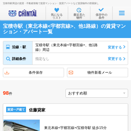
宝積寺駅周辺の賃貸・不動産情報で賃貸マンション・賃貸アパートなど賃貸物件の部屋探し
お部屋を探す
気になる
最近見た
保存中の
リスト
物件
条件
沿線・駅から
宝積寺駅（東北本線<宇都宮線>、他1路線）の賃貸マン
住所から
ション・アパート一覧
家賃相場から
宝積寺駅（東北本線<宇都宮線>、他1路
沿線・駅
変更する
線）周辺
通勤通学時間から
詳細条件
指定なし
変更する
物件特集から
不動産会社から
条件保存
物件新着メール
TOP
98
件
佐藤貸家
賃貸一戸建て
東北本線<宇都宮線>/宝積寺駅 徒歩15分