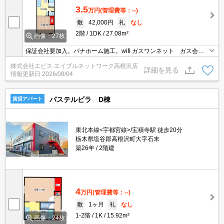
3.5
万円
(管理費等：--)
敷
42,000円
礼
なし
2階
1DK
27.08m²
画像：27枚
保証会社要加入。パナホーム施工。wifi ガスワンネット ガス会社
のインターネット会社
株式会社エビス エイブルネットワーク高根沢店
詳細を見る
情報更新日
2026/08/04
パステルビラ D棟
賃貸アパート
東北本線<宇都宮線>/宝積寺駅 徒歩20分
栃木県塩谷郡高根沢町大字石末
築26年
2階建
4
万円
(管理費等：--)
敷
1ヶ月
礼
なし
1-2階
1K
15.92m²
画像：24枚