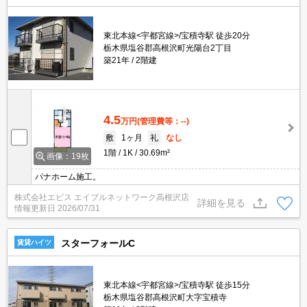
東北本線<宇都宮線>/宝積寺駅 徒歩20分
栃木県塩谷郡高根沢町光陽台2丁目
築21年
2階建
4.5
万円
(管理費等：--)
敷
1ヶ月
礼
なし
1階
1K
30.69m²
画像：19枚
パナホーム施工。
株式会社エビス エイブルネットワーク高根沢店
詳細を見る
情報更新日
2026/07/31
スターフォールC
賃貸ハイツ
東北本線<宇都宮線>/宝積寺駅 徒歩15分
栃木県塩谷郡高根沢町大字宝積寺