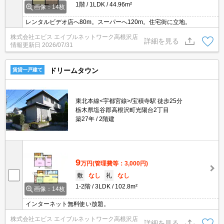
1階
1LDK
44.96m²
画像：14枚
レンタルビデオ店へ80m。スーパーへ120m。住宅街に立地。
株式会社エビス エイブルネットワーク高根沢店
詳細を見る
情報更新日
2026/07/31
ドリームタウン
賃貸一戸建て
東北本線<宇都宮線>/宝積寺駅 徒歩25分
栃木県塩谷郡高根沢町光陽台2丁目
築27年
2階建
9
万円
(管理費等：3,000円)
敷
なし
礼
なし
1-2階
3LDK
102.8m²
画像：14枚
インターネット無料使い放題。
株式会社エビス エイブルネットワーク高根沢店
詳細を見る