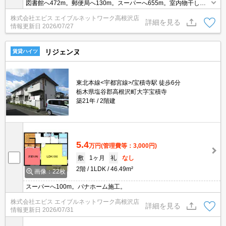
図書館へ472m。郵便局へ130m。スーパーへ655m。室内物干しあ
り。
株式会社エビス エイブルネットワーク高根沢店
詳細を見る
情報更新日
2026/07/27
リジェンヌ
賃貸ハイツ
東北本線<宇都宮線>/宝積寺駅 徒歩6分
栃木県塩谷郡高根沢町大字宝積寺
築21年
2階建
5.4
万円
(管理費等：3,000円)
敷
1ヶ月
礼
なし
2階
1LDK
46.49m²
画像：22枚
スーパーへ100m。パナホーム施工。
株式会社エビス エイブルネットワーク高根沢店
詳細を見る
情報更新日
2026/07/31