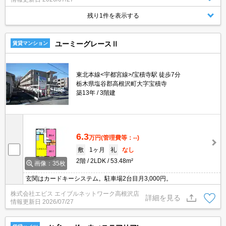
残り1件を表示する
ユーミーグレースⅡ
賃貸マンション
東北本線<宇都宮線>/宝積寺駅 徒歩7分
栃木県塩谷郡高根沢町大字宝積寺
築13年
3階建
6.3
万円
(管理費等：--)
敷
1ヶ月
礼
なし
2階
2LDK
53.48m²
画像：35枚
玄関はカードキーシステム。駐車場2台目月3,000円。
株式会社エビス エイブルネットワーク高根沢店
詳細を見る
情報更新日
2026/07/27