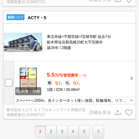
情報更新日
2026/07/31
ACTY・5
賃貸ハイツ
東北本線<宇都宮線>/宝積寺駅 徒歩7分
栃木県塩谷郡高根沢町大字宝積寺
築26年
2階建
5.5
万円
(管理費等：--)
敷
なし
礼
なし
1階
2DK
38.88m²
画像：30枚
スーパーへ200m。光インターネット使い放題。駐輪場有。リフォ
ームにて内装一新！
株式会社エビス エイブルネットワーク高根沢店
詳細を見る
情報更新日
2026/07/27
1
2
3
4
5