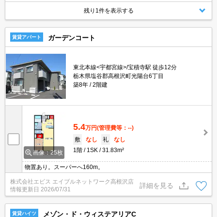
残り1件を表示する
ガーデンコート
賃貸アパート
東北本線<宇都宮線>/宝積寺駅 徒歩12分
栃木県塩谷郡高根沢町光陽台6丁目
築8年
2階建
5.4
万円
(管理費等：--)
敷
なし
礼
なし
1階
1SK
31.83m²
画像：25枚
物置あり。スーパーへ160m。
株式会社エビス エイブルネットワーク高根沢店
詳細を見る
情報更新日
2026/07/31
メゾン・ド・ウィステアリアC
賃貸ハイツ