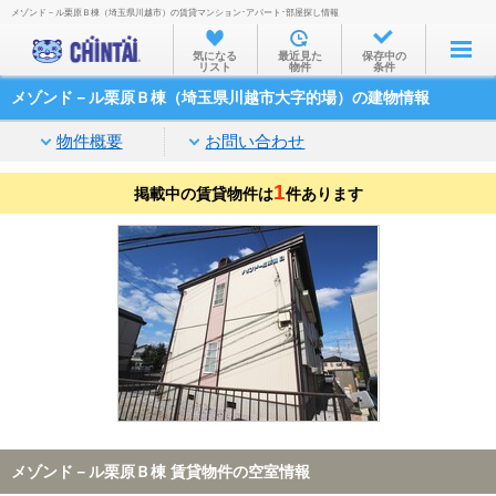
メゾンド－ル栗原Ｂ棟（埼玉県川越市）の賃貸マンション･アパート･部屋探し情報
お部屋を探す
気になる
最近見た
保存中の
リスト
物件
条件
沿線・駅から
メゾンド－ル栗原Ｂ棟（埼玉県川越市大字的場）の建物情報
住所から
物件概要
お問い合わせ
家賃相場から
1
掲載中の賃貸物件は
通勤通学時間から
件あります
物件特集から
不動産会社から
TOP
メゾンド－ル栗原Ｂ棟 賃貸物件の空室情報