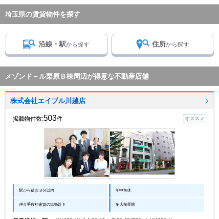
埼玉県の賃貸物件を探す
沿線・駅
住所
から探す
から探す
メゾンド－ル栗原Ｂ棟周辺が得意な不動産店舗
株式会社エイブル川越店
503
掲載物件数:
件
オススメ
駅から徒歩３分以内
年中無休
仲介手数料家賃の55%以下
多店舗展開