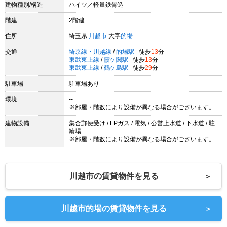
建物種別/構造
ハイツ／軽量鉄骨造
階建
2階建
住所
埼玉県
川越市
大字
的場
交通
埼京線・川越線
/
的場駅
徒歩
13
分
東武東上線
/
霞ケ関駅
徒歩
13
分
東武東上線
/
鶴ケ島駅
徒歩
29
分
駐車場
駐車場あり
環境
--
※部屋・階数により設備が異なる場合がございます。
建物設備
集合郵便受け / LPガス / 電気 / 公営上水道 / 下水道 / 駐
輪場
※部屋・階数により設備が異なる場合がございます。
川越市の賃貸物件を見る
＞
川越市的場の賃貸物件を見る
＞