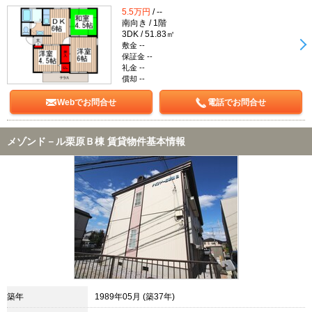
5.5万円
/ --
南向き / 1階
3DK / 51.83㎡
敷金 --
保証金 --
礼金 --
償却 --
Webでお問合せ
電話でお問合せ
メゾンド－ル栗原Ｂ棟 賃貸物件基本情報
築年
1989年05月 (築37年)