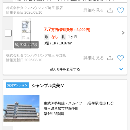
決済相談☆オンラインでの内見・契約もお気軽にご相談ください！
株式会社タウンハウジング埼玉 蕨店
詳細を見る
情報更新日
2026/08/10
7.7
万円
(管理費等：8,000円)
敷
なし
礼
1ヶ月
3階
1K
19.87m²
画像：17枚
株式会社タウンハウジング埼玉 草加店
詳細を見る
情報更新日
2026/08/10
残り6件を表示する
シャンブル英美Ⅳ
賃貸マンション
東武伊勢崎線・スカイツ･･･/谷塚駅 徒歩15分
埼玉県草加市谷塚仲町
築4年
5階建