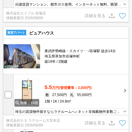
分譲賃貸マンション。都市ガス使用。インターネット無料。眺望良
好。バルコニー。初期費用カード払い可。最新の空室状況はお気軽
株式会社エイブル 谷塚店
にお問い合わせ下さい。店長のお薦め物件。法人向け（ファミリー
詳細を見る
情報更新日
2026/08/09
タイプ60㎡以上）。
ピュアハウス
賃貸アパート
東武伊勢崎線・スカイツ･･･/谷塚駅 徒歩14分
埼玉県草加市谷塚仲町
築19年
2階建
5.5
万円
(管理費等：3,000円)
敷
27,500円
礼
55,000円
1階
1K
24.8m²
画像：16枚
埼玉の賃貸物件探すならラテルームへ♪ ネット非掲載物件多数ござ
います！ 【入居審査不安な方】【初期安物件】【クレジット決済
株式会社ＯＳ ラテルーム大宮本店
可】ご相談ください！！ ※仲介手数料 無料※『ご来店初めてのお
詳細を見る
情報更新日
2026/08/08
客様・当物件を契約に限る』