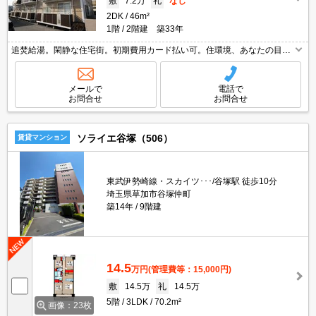
敷
7.2万
礼
なし
2DK
46m²
1階
2階建 築33年
追焚給湯。閑静な住宅街。初期費用カード払い可。住環境、あなたの目で
お確かめください。日当たり良好。
メールで
電話で
お問合せ
お問合せ
ソライエ谷塚（506）
賃貸マンション
東武伊勢崎線・スカイツ･･･/谷塚駅 徒歩10分
埼玉県草加市谷塚仲町
築14年
9階建
14.5
万円
(管理費等：15,000円)
敷
14.5万
礼
14.5万
5階
3LDK
70.2m²
画像：23枚