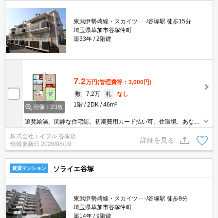
東武伊勢崎線・スカイツ･･･/谷塚駅 徒歩15分
埼玉県草加市谷塚仲町
築33年
2階建
7.2
万円
(管理費等：3,000円)
敷
7.2万
礼
なし
1階
2DK
46m²
画像：23枚
追焚給湯。閑静な住宅街。初期費用カード払い可。住環境、あなた
の目でお確かめください。日当たり良好。
株式会社エイブル 谷塚店
詳細を見る
情報更新日
2026/08/10
ソライエ谷塚
賃貸マンション
東武伊勢崎線・スカイツ･･･/谷塚駅 徒歩9分
埼玉県草加市谷塚仲町
築14年
9階建