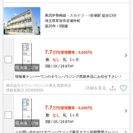
東武伊勢崎線・スカイツ･･･/谷塚駅 徒歩13分
埼玉県草加市谷塚仲町
築20年
3階建
7.7
万円
(管理費等：8,000円)
敷
なし
礼
1ヶ月
3階
1K
19.87m²
画像：17枚
情報量ナンバーワンのタウンハウジング西新井店にお任せ下さい！
株式会社タウンハウジング東京 西新井店
詳細を見る
情報更新日
2026/08/06
7.7
万円
(管理費等：8,000円)
敷
なし
礼
1ヶ月
3階
1K
19.87m²
画像：17枚
☆お問い合わせはタウンハウジング蕨店まで☆初期費用クレジット