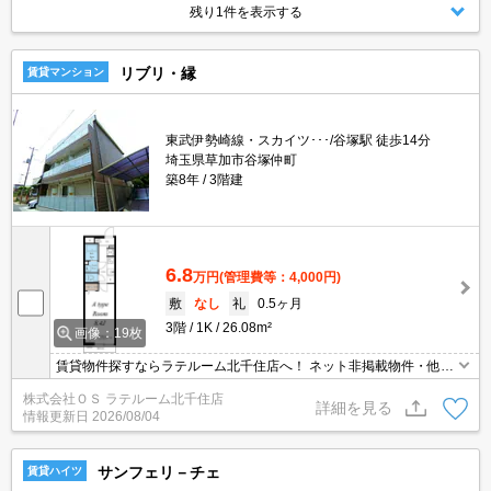
残り1件を表示する
リブリ・縁
賃貸マンション
東武伊勢崎線・スカイツ･･･/谷塚駅 徒歩14分
埼玉県草加市谷塚仲町
築8年
3階建
6.8
万円
(管理費等：4,000円)
敷
なし
礼
0.5ヶ月
3階
1K
26.08m²
画像：19枚
賃貸物件探すならラテルーム北千住店へ！ ネット非掲載物件・他社
様の物件もまとめてご案内いたします！！
株式会社ＯＳ ラテルーム北千住店
詳細を見る
情報更新日
2026/08/04
サンフェリ－チェ
賃貸ハイツ