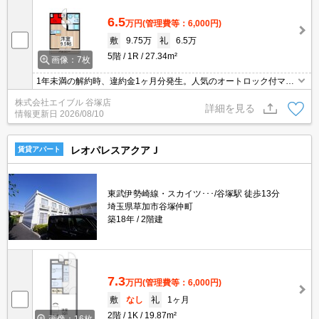
6.5
万円
(管理費等：6,000円)
敷
9.75万
礼
6.5万
5階
1R
27.34m²
画像：7枚
1年未満の解約時、違約金1ヶ月分発生。人気のオートロック付マン
ション。J:COM120M Wi-Fi無料。
株式会社エイブル 谷塚店
詳細を見る
情報更新日
2026/08/10
レオパレスアクアＪ
賃貸アパート
東武伊勢崎線・スカイツ･･･/谷塚駅 徒歩13分
埼玉県草加市谷塚仲町
築18年
2階建
7.3
万円
(管理費等：6,000円)
敷
なし
礼
1ヶ月
2階
1K
19.87m²