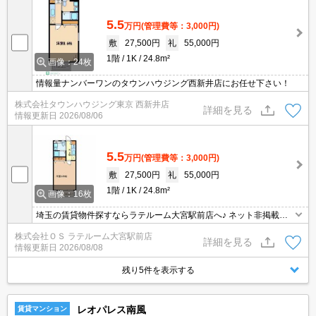
5.5
万円
(管理費等：3,000円)
敷
27,500円
礼
55,000円
1階
1K
24.8m²
画像：24枚
情報量ナンバーワンのタウンハウジング西新井店にお任せ下さい！
株式会社タウンハウジング東京 西新井店
詳細を見る
情報更新日
2026/08/06
5.5
万円
(管理費等：3,000円)
敷
27,500円
礼
55,000円
1階
1K
24.8m²
画像：16枚
埼玉の賃貸物件探すならラテルーム大宮駅前店へ♪ ネット非掲載物
件多数ございます！ 【入居審査不安な方】【初期安物件】【クレジ
株式会社ＯＳ ラテルーム大宮駅前店
ット決済可】ご相談ください！！ ※仲介手数料無料 『ご来店初めて
詳細を見る
情報更新日
2026/08/08
のお客様・当物件を契約に限る』
残り5件を表示する
レオパレス南風
賃貸マンション