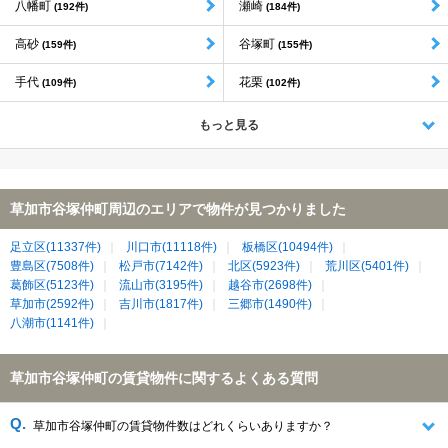
八幡町
瀬崎
(192件)
(184件)
高砂
谷塚町
(159件)
(155件)
手代
花栗
(109件)
(102件)
もっと見る
草加市谷塚仲町周辺のエリアで物件が見つかりました
足立区(11337件)
川口市(11118件)
板橋区(10494件)
豊島区(7508件)
松戸市(7142件)
北区(5923件)
荒川区(5401件)
葛飾区(5123件)
流山市(3195件)
越谷市(2698件)
草加市(2592件)
吉川市(1817件)
三郷市(1490件)
八潮市(1141件)
草加市谷塚仲町の賃貸物件に関するよくある質問
草加市谷塚仲町の賃貸物件数はどれくらいありますか？