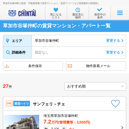
草加市谷塚仲町の賃貸・不動産情報で賃貸マンション・賃貸アパートなど賃貸物件の部屋探し
お部屋を探す
気になる
最近見た
保存中の
リスト
物件
条件
沿線・駅から
草加市谷塚仲町の賃貸マンション・アパート一覧
住所から
家賃相場から
草加市谷塚仲町
変更する
エリア
通勤通学時間から
詳細条件
指定なし
変更する
物件特集から
条件保存
物件新着メール
不動産会社から
TOP
27
件
サンフェリ－チェ
PR
賃貸ハイツ
埼玉県草加市谷塚仲町
7.2
万円
(管理費等：3,000円)