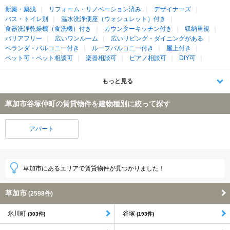
新築・築浅
リフォーム・リノベーション済み
デザイナーズ
バス・トイレ別
温水洗浄便座（ウォシュレット）付き
食器洗浄乾燥機（食洗機）付き
カウンターキッチン付き
収納重視
バリアフリー
広いワンルーム
広いリビング・ダイニングがある
ベランダ・バルコニー付き
ルーフバルコニー付き
屋上付き
ペット可・ペット相談可
楽器相談可
ピアノ相談可
DIY可
もっと見る
草加市谷塚仲町の賃貸物件を建物種別に絞って探す
アパート
草加市にあるエリアで賃貸物件が見つかりました！
草加市
(2598件)
氷川町
谷塚
(303件)
(193件)