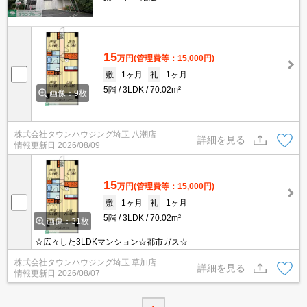
15
万円
(管理費等：15,000円)
敷
1ヶ月
礼
1ヶ月
5階
3LDK
70.02m²
画像：9枚
.
株式会社タウンハウジング埼玉 八潮店
詳細を見る
情報更新日
2026/08/09
15
万円
(管理費等：15,000円)
敷
1ヶ月
礼
1ヶ月
5階
3LDK
70.02m²
画像：31枚
☆広々した3LDKマンション☆都市ガス☆
株式会社タウンハウジング埼玉 草加店
詳細を見る
情報更新日
2026/08/07