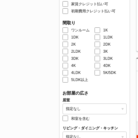
家賃クレジット払い可
初期費用クレジット払い可
間取り
ワンルーム
1K
1DK
1LDK
2K
2DK
2LDK
3K
3DK
3LDK
4K
4DK
4LDK
5K/5DK
5LDK以上
お部屋の広さ
居室
和室を含む
リビング・ダイニング・キッチン