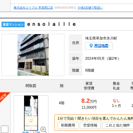
株式会社エイブル 草加西口店
(048-924-0951)
※他3店舗で取扱い
ｅｎｓｏｌａｉｌｌｅ
賃貸マンション
埼玉県草加市氷川町
住所
周辺地図
築年
2024年05月（築2年）
階建
6階建
家賃
敷金
間取図
階
管理費
礼金
8.2
なし
万円
4階
1ヶ月
11,000円
1分で完結！聞きたい項目を選んでかんたん無
初期費用
空室情報
これと似た物件