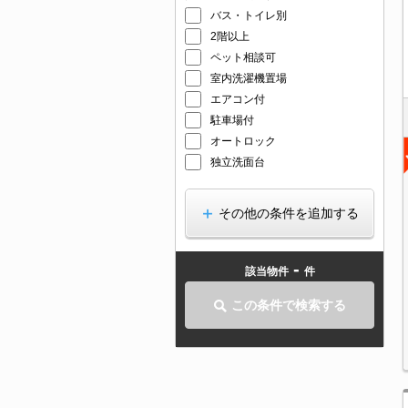
バス・トイレ別
2階以上
ペット相談可
室内洗濯機置場
エアコン付
駐車場付
オートロック
独立洗面台
その他の条件を追加する
-
該当物件
件
この条件で検索する