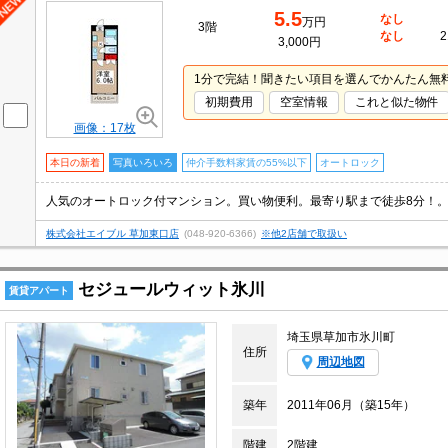
5.5
なし
万円
3階
なし
2
3,000円
1分で完結！聞きたい項目を選んでかんたん無
初期費用
空室情報
これと似た物件
画像：17枚
本日の新着
写真いろいろ
仲介手数料家賃の55%以下
オートロック
株式会社エイブル 草加東口店
(048-920-6366)
※他2店舗で取扱い
セジュールウィット氷川
賃貸アパート
埼玉県草加市氷川町
住所
周辺地図
築年
2011年06月（築15年）
階建
2階建