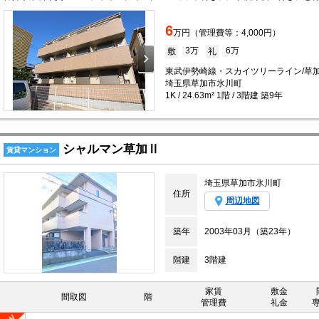
6
万円（管理費等：4,000円）
3万
6万
敷
礼
東武伊勢崎線・スカイツリーライン/草加
埼玉県草加市氷川町
1K / 24.63m² 1階 / 3階建 築9年
シャルマン草加Ⅱ
賃貸マンション
埼玉県草加市氷川町
住所
周辺地図
築年
2003年03月（築23年）
階建
3階建
家賃
敷金
間取図
階
管理費
礼金