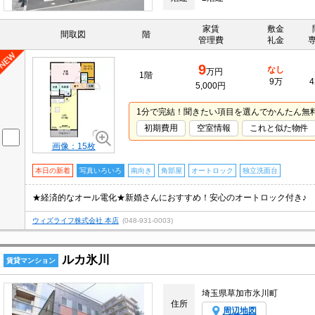
家賃
敷金
間取図
階
管理費
礼金
9
なし
万円
1階
9万
4
5,000円
1分で完結！聞きたい項目を選んでかんたん無
初期費用
空室情報
これと似た物件
画像：15枚
本日の新着
写真いろいろ
南向き
角部屋
オートロック
独立洗面台
★経済的なオール電化★新婚さんにおすすめ！安心のオートロック付き♪
ウィズライフ株式会社 本店
(048-931-0003)
ルカ氷川
賃貸マンション
埼玉県草加市氷川町
住所
周辺地図