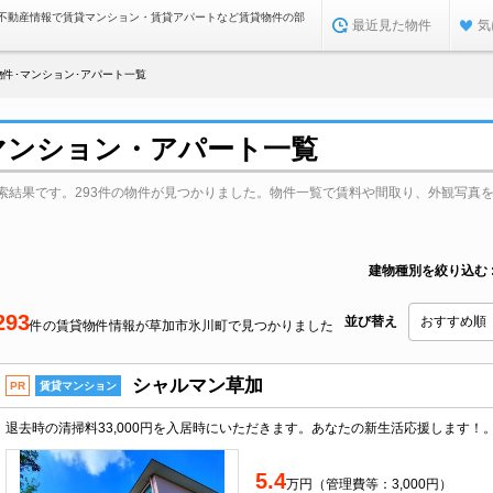
不動産情報で賃貸マンション・賃貸アパートなど賃貸物件の部
最近見た物件
気
件･マンション･アパート一覧
マンション・アパート一覧
索結果です。293件の物件が見つかりました。物件一覧で賃料や間取り、外観写真
建物種別を絞り込む
293
並び替え
件の賃貸物件情報が草加市氷川町で見つかりました
シャルマン草加
PR
賃貸マンション
5.4
万円（管理費等：3,000円）