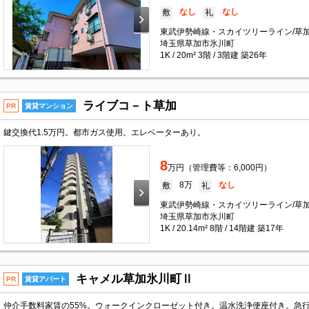
なし
なし
敷
礼
東武伊勢崎線・スカイツリーライン/草加
埼玉県草加市氷川町
1K / 20m² 3階 / 3階建 築26年
ライブコ－ト草加
PR
賃貸マンション
鍵交換代1.5万円。都市ガス使用。エレベーターあり。
8
万円（管理費等：6,000円）
8万
なし
敷
礼
東武伊勢崎線・スカイツリーライン/草加
埼玉県草加市氷川町
1K / 20.14m² 8階 / 14階建 築17年
キャメル草加氷川町Ⅱ
PR
賃貸アパート