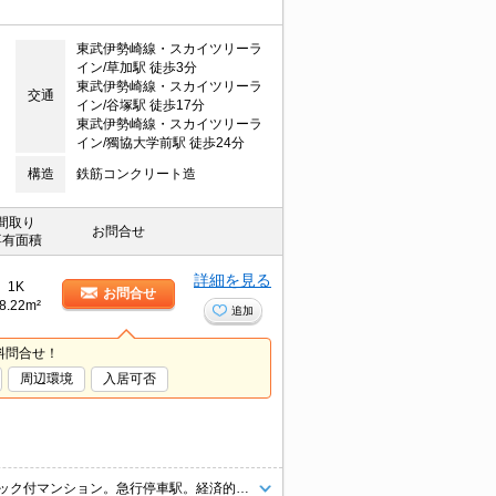
東武伊勢崎線・スカイツリーラ
イン/草加駅 徒歩3分
東武伊勢崎線・スカイツリーラ
交通
イン/谷塚駅 徒歩17分
東武伊勢崎線・スカイツリーラ
イン/獨協大学前駅 徒歩24分
構造
鉄筋コンクリート造
間取り
お問合せ
専有面積
詳細を見る
1K
お問合せ
8.22m²
追加
料問合せ！
周辺環境
入居可否
保証会社加入要(初回保証料賃料の60%、月次保証料1%)。人気のオートロック付マンション。急行停車駅。経済的な都市ガス使用。最寄り駅まで徒歩3分！。周辺には充実の生活環境。独立洗面台。エアコン付き。