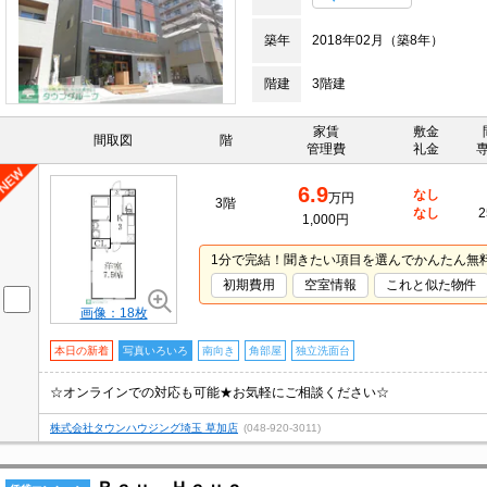
築年
2018年02月（築8年）
階建
3階建
家賃
敷金
間取図
階
管理費
礼金
6.9
なし
万円
3階
なし
2
1,000円
1分で完結！聞きたい項目を選んでかんたん無
初期費用
空室情報
これと似た物件
画像：18枚
本日の新着
写真いろいろ
南向き
角部屋
独立洗面台
☆オンラインでの対応も可能★お気軽にご相談ください☆
株式会社タウンハウジング埼玉 草加店
(048-920-3011)