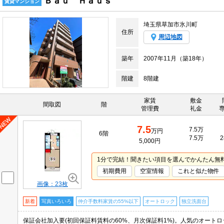
Ｂａｕ Ｈａｕｓ
賃貸マンション
埼玉県草加市氷川町
住所
周辺地図
築年
2007年11月（築18年）
階建
8階建
家賃
敷金
間取図
階
管理費
礼金
7.5
7.5万
万円
6階
7.5万
2
5,000円
1分で完結！聞きたい項目を選んでかんたん無
初期費用
空室情報
これと似た物件
画像：23枚
新着
写真いろいろ
仲介手数料家賃の55%以下
オートロック
独立洗面台