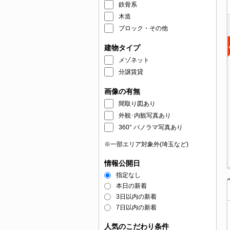
鉄骨系
木造
ブロック・その他
建物タイプ
メゾネット
分譲賃貸
画像の有無
間取り図あり
外観･内観写真あり
360° パノラマ写真あり
※一部エリア対象外(埼玉など)
情報公開日
指定なし
本日の新着
3日以内の新着
7日以内の新着
人気のこだわり条件