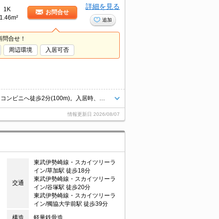
詳細を見る
1K
お問合せ
1.46m²
追加
料問合せ！
周辺環境
入居可否
人気のオートロック付マンション。買い物便利。最寄り駅まで徒歩8分！。コンビニへ徒歩2分(100m)。入居時、ルームクリーニング料金33,000円。利便立地で新生活スタート。詳細はお問い合わせください。
情報更新日
2026/08/07
東武伊勢崎線・スカイツリーラ
イン/草加駅 徒歩18分
東武伊勢崎線・スカイツリーラ
交通
イン/谷塚駅 徒歩20分
東武伊勢崎線・スカイツリーラ
イン/獨協大学前駅 徒歩39分
構造
軽量鉄骨造