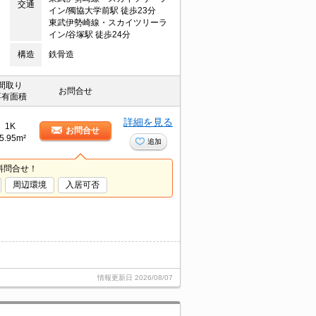
交通
イン/獨協大学前駅 徒歩23分
東武伊勢崎線・スカイツリーラ
イン/谷塚駅 徒歩24分
構造
鉄骨造
間取り
お問合せ
専有面積
詳細を見る
1K
お問合せ
5.95m²
追加
料問合せ！
周辺環境
入居可否
情報更新日
2026/08/07