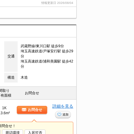
情報更新日
2026/08/04
武蔵野線/東川口駅 徒歩9分
埼玉高速鉄道/戸塚安行駅 徒歩29
交通
分
埼玉高速鉄道/浦和美園駅 徒歩42
分
構造
木造
間取り
お問合せ
専有面積
詳細を見る
1K
お問合せ
13.6m²
追加
料問合せ！
周辺環境
入居可否