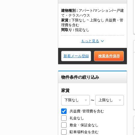
建物種別
アパート/マンション/一戸建
て・テラスハウス
家賃
下限なし ~ 上限なし 共益費・管
理費を含む
間取り
指定なし
もっと見る
新着メール登録
検索条件保存
物件条件の絞り込み
家賃
〜
共益費･管理費を含む
礼金なし
敷金・保証金なし
駐車場料金を含む