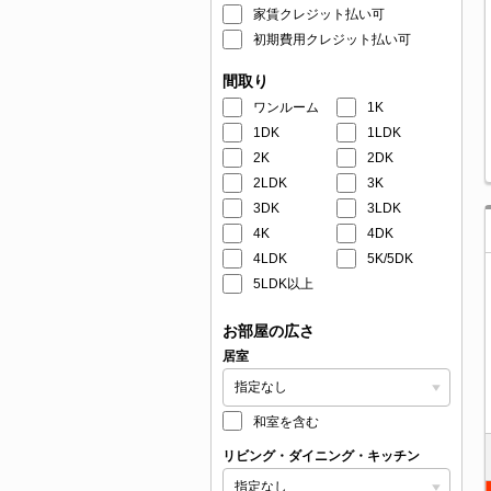
家賃クレジット払い可
初期費用クレジット払い可
間取り
ワンルーム
1K
1DK
1LDK
2K
2DK
2LDK
3K
3DK
3LDK
4K
4DK
4LDK
5K/5DK
5LDK以上
お部屋の広さ
居室
和室を含む
リビング・ダイニング・キッチン