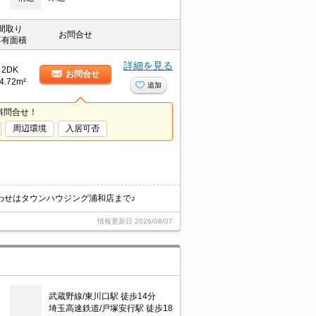
間取り
お問合せ
専有面積
詳細を見る
2DK
お問合せ
4.72m²
追加
料問合せ！
周辺環境
入居可否
わせはタウンハウジング浦和店まで♪
情報更新日
2026/08/07
武蔵野線/東川口駅 徒歩14分
埼玉高速鉄道/戸塚安行駅 徒歩18