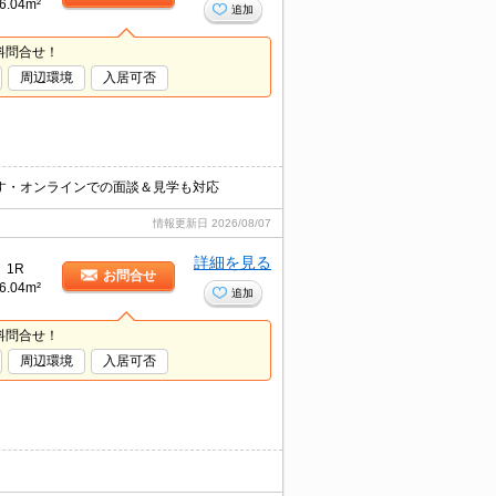
6.04m²
追加
料問合せ！
周辺環境
入居可否
す・オンラインでの面談＆見学も対応
情報更新日
2026/08/07
詳細を見る
1R
お問合せ
6.04m²
追加
料問合せ！
周辺環境
入居可否