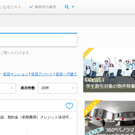
になるリスト
保存中の条件
をご覧いただけます。
賃貸マンション
|
賃貸アパート
|
賃貸一戸建て
表示件数
積水ハウス施工。戸建賃貸物件。内見予約受付中。契約開始日相談可。事務所応相談。契約金（初期費用）クレジット決済可。当店のお薦め物件。