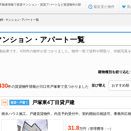
不動産情報で賃貸マンション・賃貸アパートなど賃貸物件の部
最近見た物件
気
件･マンション･アパート一覧
マンション・アパート一覧
索結果です。430件の物件が見つかりました。物件一覧で賃料や間取り、外観写真
建物種別を絞り込む
430
並び替え
件の賃貸物件情報が川口市戸塚東で見つかりました
戸塚東4丁目貸戸建
PR
賃貸一戸建て
31.8
万円（管理費等：--）