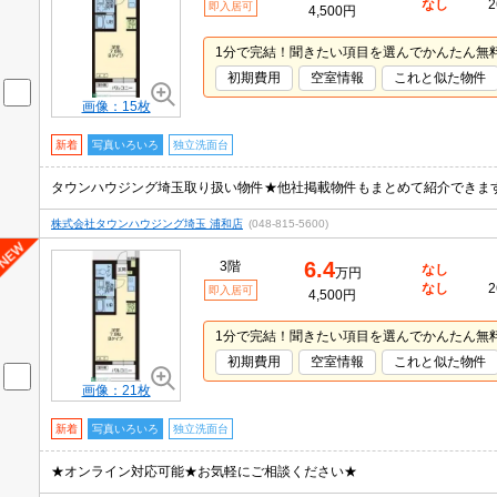
なし
2
即入居可
4,500円
1分で完結！聞きたい項目を選んでかんたん無
初期費用
空室情報
これと似た物件
画像：15枚
新着
写真いろいろ
独立洗面台
タウンハウジング埼玉取り扱い物件★他社掲載物件もまとめて紹介できま
株式会社タウンハウジング埼玉 浦和店
(048-815-5600)
6.4
3階
なし
万円
なし
2
即入居可
4,500円
1分で完結！聞きたい項目を選んでかんたん無
初期費用
空室情報
これと似た物件
画像：21枚
新着
写真いろいろ
独立洗面台
★オンライン対応可能★お気軽にご相談ください★