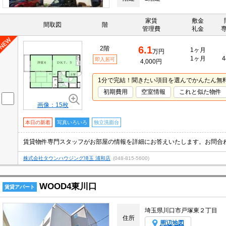
家賃
敷金
間取図
階
管理費
礼金
6.1
2階
1ヶ月
万円
1ヶ月
4
即入居可
4,000円
1分で完結！聞きたい項目を選んでかんたん無
初期費用
空室情報
これと似た物件
画像：15枚
本日の新着
写真いろいろ
独立洗面台
賃貸物件専門スタッフがお部屋の情報を詳細にお答えいたします。お問合
株式会社タウンハウジング埼玉 浦和店
(048-815-5600)
WOOD4東川口
賃貸アパート
埼玉県川口市戸塚東２丁目
住所
周辺地図