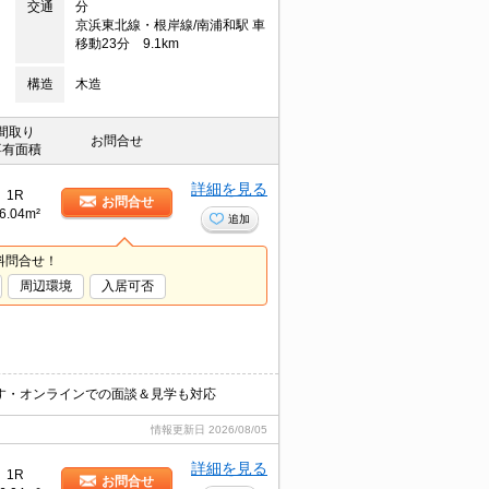
交通
分
京浜東北線・根岸線/南浦和駅 車
移動23分 9.1km
構造
木造
間取り
お問合せ
専有面積
詳細を見る
1R
お問合せ
6.04m²
追加
料問合せ！
周辺環境
入居可否
す・オンラインでの面談＆見学も対応
情報更新日
2026/08/05
詳細を見る
1R
お問合せ