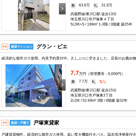
63.6万
31.8万
敷
礼
武蔵野線/東川口駅 徒歩13分
埼玉県川口市戸塚東４丁目
5LDK+S / 199m² 1-3階 / 3階建 築25年
グラン・ピエ
PR
賃貸マンション
7.7
万円（管理費等：6,000円）
7.7万
なし
敷
礼
武蔵野線/東川口駅 徒歩15分
埼玉県川口市戸塚東3丁目
2LDK / 52.69m² 3階 / 4階建 築32年
戸塚東貸家
PR
賃貸一戸建て