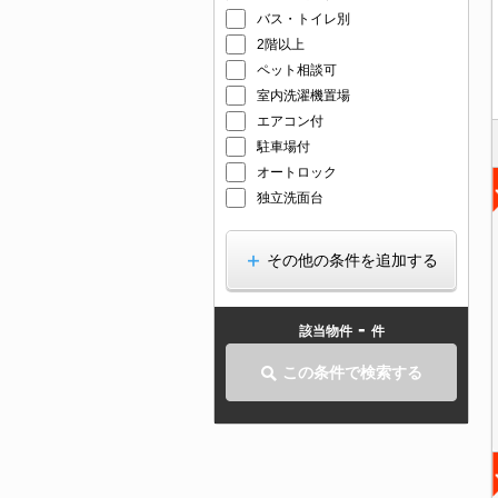
バス・トイレ別
2階以上
ペット相談可
室内洗濯機置場
エアコン付
駐車場付
オートロック
独立洗面台
その他の条件を追加する
-
該当物件
件
この条件で検索する