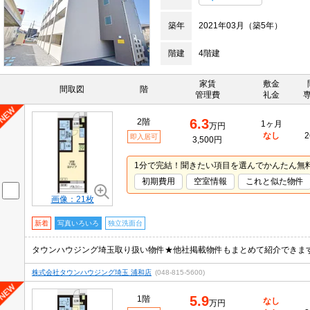
築年
2021年03月（築5年）
階建
4階建
家賃
敷金
間取図
階
管理費
礼金
6.3
2階
1ヶ月
万円
なし
2
即入居可
3,500円
1分で完結！聞きたい項目を選んでかんたん無
初期費用
空室情報
これと似た物件
画像：21枚
新着
写真いろいろ
独立洗面台
タウンハウジング埼玉取り扱い物件★他社掲載物件もまとめて紹介できま
株式会社タウンハウジング埼玉 浦和店
(048-815-5600)
5.9
1階
なし
万円