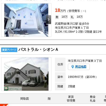
18
万円（管理費等：--）
18万
18万
敷
礼
武蔵野線/東川口駅 徒歩5分
埼玉県川口市戸塚東１丁目
3LDK / 91.08m² 1-2階 / 2階建 築11年
パストラル・シオンＡ
賃貸アパート
埼玉県川口市戸塚東３丁目
住所
周辺地図
築年
1993年07月（築33年）
階建
2階建
家賃
敷金
間取図
階
管理費
礼金