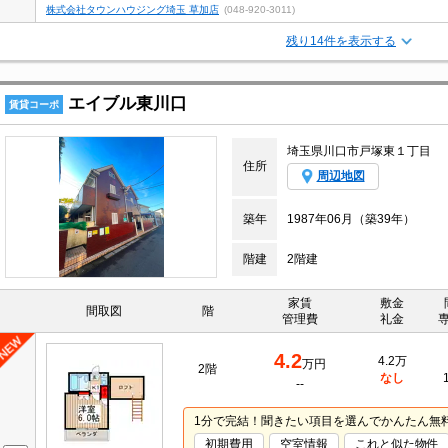
株式会社タウンハウジング埼玉 草加店
(048-920-3011)
残り14件を表示する
エイブル東川口
賃貸コーポ
埼玉県川口市戸塚東１丁目
住所
周辺地図
築年
1987年06月（築39年）
階建
2階建
家賃
敷金
間取図
階
管理費
礼金
4.2
4.2万
万円
2階
なし
--
1分で完結！聞きたい項目を選んでかんたん無
初期費用
空室情報
これと似た物件