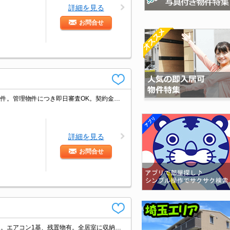
詳細を見る
お問合せ
経済的な都市ガス使用。内見予約受付中。久しぶりに空きました。店長のお薦め物件。管理物件につき即日審査OK。契約金（初期費用）クレジット決済可。
詳細を見る
お問合せ
戸建賃貸物件。経済的な都市ガス使用。追い焚き機能付きバス。温水洗浄便座付き。エアコン1基、残置物有。全居室に収納スペースあり。駐車場1台分無料。東川口駅から徒歩5分。