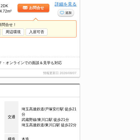
詳細を見る
2DK
お問合せ
4.72m²
追加
料問合せ！
周辺環境
入居可否
す・オンラインでの面談＆見学も対応
情報更新日
2026/08/07
埼玉高速鉄道/戸塚安行駅 徒歩21
分
交通
武蔵野線/東川口駅 徒歩21分
埼玉高速鉄道/東川口駅 徒歩22分
構造
木造