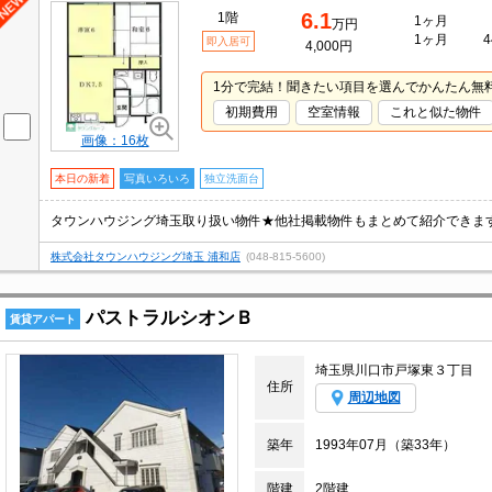
6.1
1階
1ヶ月
万円
1ヶ月
4
即入居可
4,000円
1分で完結！聞きたい項目を選んでかんたん無
初期費用
空室情報
これと似た物件
画像：16枚
本日の新着
写真いろいろ
独立洗面台
タウンハウジング埼玉取り扱い物件★他社掲載物件もまとめて紹介できま
株式会社タウンハウジング埼玉 浦和店
(048-815-5600)
パストラルシオンＢ
賃貸アパート
埼玉県川口市戸塚東３丁目
住所
周辺地図
築年
1993年07月（築33年）
階建
2階建