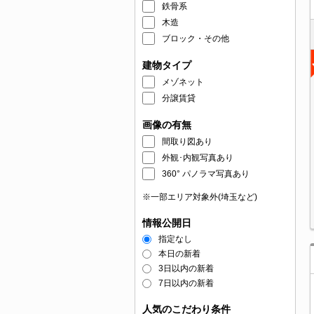
鉄骨系
木造
ブロック・その他
建物タイプ
メゾネット
分譲賃貸
画像の有無
間取り図あり
外観･内観写真あり
360° パノラマ写真あり
※一部エリア対象外(埼玉など)
情報公開日
指定なし
本日の新着
3日以内の新着
7日以内の新着
人気のこだわり条件