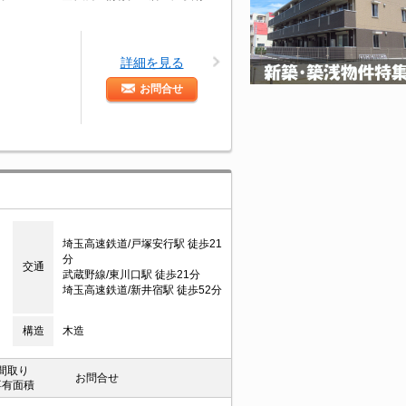
詳細を見る
お問合せ
埼玉高速鉄道/戸塚安行駅 徒歩21
分
交通
武蔵野線/東川口駅 徒歩21分
埼玉高速鉄道/新井宿駅 徒歩52分
構造
木造
間取り
お問合せ
専有面積