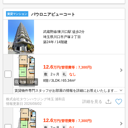
パウロニアビューコート
賃貸マンション
武蔵野線/東川口駅 徒歩2分
埼玉県川口市戸塚２丁目
築24年
14階建
12.6
万円
(管理費等：7,300円)
敷
2ヶ月
礼
なし
8階
3LDK
65.34m²
画像：18枚
賃貸物件専門スタッフがお部屋の情報を詳細にお答えいたします。
お問合わせはタウンハウジング浦和店まで♪
株式会社タウンハウジング埼玉 浦和店
詳細を見る
情報更新日
2026/08/02
12.6
万円
(管理費等：7,300円)
敷
2ヶ月
礼
なし