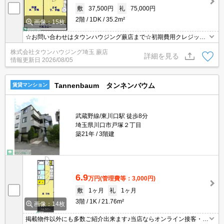
敷
37,500円
礼
75,000円
2階
1DK
35.2m²
画像：15枚
☆お問い合わせはタウンハウジング蕨店まで☆初期費用クレジット
決済相談☆オンラインでの内見・契約もお気軽にご相談ください！
株式会社タウンハウジング埼玉 蕨店
詳細を見る
情報更新日
2026/08/05
Tannenbaum タンネンバウム
賃貸マンション
武蔵野線/東川口駅 徒歩8分
埼玉県川口市戸塚２丁目
築21年
3階建
6.9
万円
(管理費等：3,000円)
敷
1ヶ月
礼
1ヶ月
3階
1K
21.76m²
画像：14枚
掲載物件以外にも多数ご紹介出来ます♪当店ならオンライン接客・内