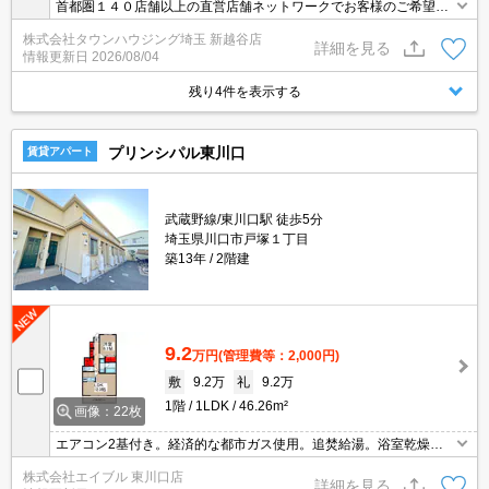
首都圏１４０店舗以上の直営店舗ネットワークでお客様のご希望に
合ったお部屋をお探しさせて頂きます☆賃貸市場に出ている情報を
株式会社タウンハウジング埼玉 新越谷店
まとめてご紹介☆何でもご相談下さい♪
詳細を見る
情報更新日
2026/08/04
残り4件を表示する
プリンシパル東川口
賃貸アパート
武蔵野線/東川口駅 徒歩5分
埼玉県川口市戸塚１丁目
築13年
2階建
9.2
万円
(管理費等：2,000円)
敷
9.2万
礼
9.2万
1階
1LDK
46.26m²
画像：22枚
エアコン2基付き。経済的な都市ガス使用。追焚給湯。浴室乾燥機
付。カウンター式システムキッチン。TVインターホン付き。東川口
株式会社エイブル 東川口店
駅から徒歩5分。2路線利用できて通勤便利。
詳細を見る