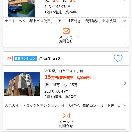
敷
なし
礼
なし
2LDK
62.07m²
1階
6階建 築24年
オートロック。都市ガス使用。エアコン1基付き。追焚給湯。温水洗浄便
座付き。内見予約受付中。久しぶりに空きました。当店のお薦め物件。
メールで
お問合せ
ChaRLes2
PR
賃貸マンション
埼玉県川口市戸塚１丁目
15
万円
(管理費等：8,000円)
敷
15万
礼
15万
2LDK
60.47m²
4階
5階建 築13年
人気のオートロック付マンション。オール洋室。鉄筋コンクリート造。経
済的な都市ガス使用。内見予約受付中。契約開始日相談可。当店のお薦め
物件。
メールで
お問合せ