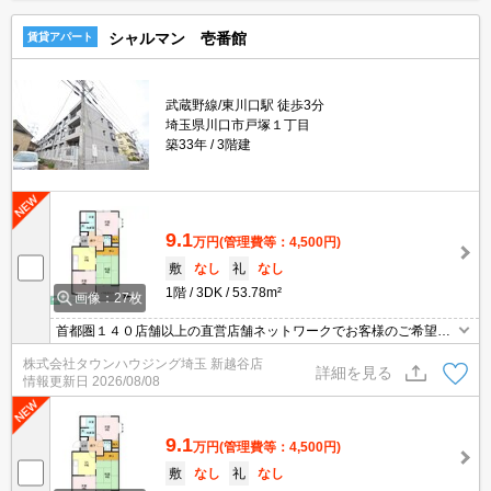
シャルマン 壱番館
賃貸アパート
武蔵野線/東川口駅 徒歩3分
埼玉県川口市戸塚１丁目
築33年
3階建
9.1
万円
(管理費等：4,500円)
敷
なし
礼
なし
1階
3DK
53.78m²
画像：27枚
首都圏１４０店舗以上の直営店舗ネットワークでお客様のご希望に
合ったお部屋をお探しさせて頂きます☆賃貸市場に出ている情報を
株式会社タウンハウジング埼玉 新越谷店
まとめてご紹介☆何でもご相談下さい♪
詳細を見る
情報更新日
2026/08/08
9.1
万円
(管理費等：4,500円)
敷
なし
礼
なし