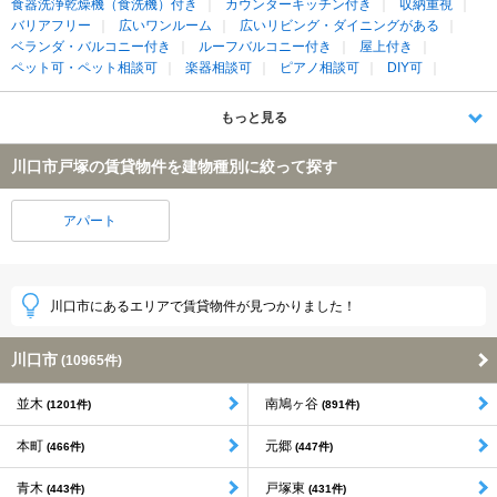
食器洗浄乾燥機（食洗機）付き
カウンターキッチン付き
収納重視
バリアフリー
広いワンルーム
広いリビング・ダイニングがある
ベランダ・バルコニー付き
ルーフバルコニー付き
屋上付き
ペット可・ペット相談可
楽器相談可
ピアノ相談可
DIY可
もっと見る
川口市戸塚の賃貸物件を建物種別に絞って探す
アパート
川口市にあるエリアで賃貸物件が見つかりました！
川口市
(10965件)
並木
南鳩ヶ谷
(1201件)
(891件)
本町
元郷
(466件)
(447件)
青木
戸塚東
(443件)
(431件)