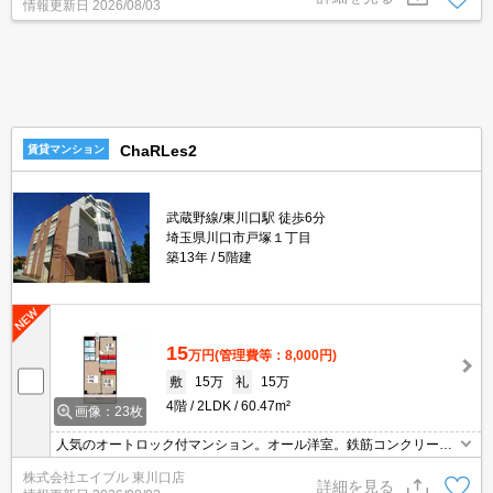
情報更新日
2026/08/03
ChaRLes2
賃貸マンション
武蔵野線/東川口駅 徒歩6分
埼玉県川口市戸塚１丁目
築13年
5階建
15
万円
(管理費等：8,000円)
敷
15万
礼
15万
4階
2LDK
60.47m²
画像：23枚
人気のオートロック付マンション。オール洋室。鉄筋コンクリート
造。経済的な都市ガス使用。内見予約受付中。契約開始日相談可。
株式会社エイブル 東川口店
当店のお薦め物件。
詳細を見る