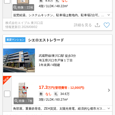
敷
8.8万
礼
なし
4階
1LDK
48.22m²
画像：22枚
追焚給湯。システムキッチン。駐車場は敷地内。駐車場2台可。東
川口駅から徒歩3分。2路線利用できて通勤便利。
株式会社エイブル 東川口店
詳細を見る
情報更新日
2026/08/02
シエロエストレラード
賃貸マンション
武蔵野線/東川口駅 徒歩3分
埼玉県川口市戸塚１丁目
1年未満
4階建
17.3
万円
(管理費等：12,000円)
敷
なし
礼
34.6万
3階
2LDK
60.27m²
画像：7枚
角部屋。重量鉄骨造。ZEH賃貸。太陽光発電。経済的な都市ガス使
用。スマートロック。インターネット無料。窓に電動シャッター付