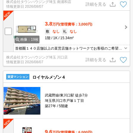
株式会社タウンハウジング埼玉 南浦和店
詳細を見る
情報更新日
2026/08/07
3.8
万円
(管理費等：3,000円)
敷
なし
礼
なし
1階
1K
15.34m²
画像：19枚
首都圏１４０店舗以上の直営店舗ネットワークでお客様のご希望に
合ったお部屋をお探しさせて頂きます☆賃貸市場に出ている情報を
株式会社タウンハウジング埼玉 川口店
まとめてご紹介☆何でもご相談下さい♪
詳細を見る
情報更新日
2026/08/07
ロイヤルメゾン４
賃貸マンション
武蔵野線/東川口駅 徒歩7分
埼玉県川口市戸塚１丁目
築27年
5階建
9.6
万円
(管理費等：6,000円)