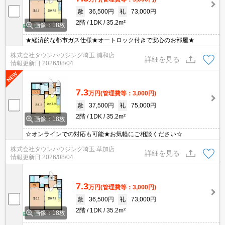
敷
36,500円
礼
73,000円
2階
1DK
35.2m²
画像：18枚
★経済的な都市ガス仕様★オートロック付きで安心のお部屋★
株式会社タウンハウジング埼玉 浦和店
詳細を見る
情報更新日
2026/08/04
7.3
万円
(管理費等：3,000円)
敷
37,500円
礼
75,000円
2階
1DK
35.2m²
画像：18枚
☆オンラインでの対応も可能★お気軽にご相談ください☆
株式会社タウンハウジング埼玉 草加店
詳細を見る
情報更新日
2026/08/04
7.3
万円
(管理費等：3,000円)
敷
36,500円
礼
73,000円
2階
1DK
35.2m²
画像：18枚