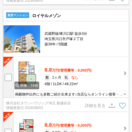
情報更新日
2026/08/03
ロイヤルメゾン
賃貸マンション
武蔵野線/東川口駅 徒歩3分
埼玉県川口市戸塚２丁目
築39年
5階建
8.8
万円
(管理費等：6,000円)
敷
1ヶ月
礼
なし
4階
1LDK
48.22m²
画像：18枚
掲載物件以外にも多数ご紹介出来ます♪当店ならオンライン接客・内
見可能です！メールでのお問い合わせの際は、電話番号も記載頂き
株式会社タウンハウジング埼玉 新越谷店
ますとスムーズに御対応できます♪
詳細を見る
情報更新日
2026/08/03
8.8
万円
(管理費等：6,000円)