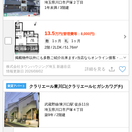
埼玉県川口市戸塚２丁目
1年未満
3階建
13.5
万円
(管理費等：8,000円)
敷
1ヶ月
礼
1ヶ月
2階
2LDK
51.76m²
画像：14枚
掲載物件以外にも多数ご紹介出来ます♪当店ならオンライン接客・内
見可能です！メールでのお問い合わせの際は、電話番号も記載頂き
株式会社タウンハウジング埼玉 新越谷店
ますとスムーズに御対応できます♪
詳細を見る
情報更新日
2026/08/02
クラリエール東川口(クラリエールヒガシカワグチ)
賃貸アパート
武蔵野線/東川口駅 徒歩11分
埼玉県川口市戸塚４丁目
築9年
2階建