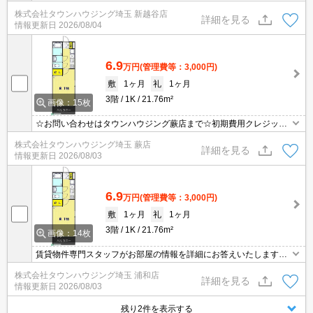
見可能です！メールでのお問い合わせの際は、電話番号も記載頂き
株式会社タウンハウジング埼玉 新越谷店
ますとスムーズに御対応できます♪
詳細を見る
情報更新日
2026/08/04
6.9
万円
(管理費等：3,000円)
敷
1ヶ月
礼
1ヶ月
3階
1K
21.76m²
画像：15枚
☆お問い合わせはタウンハウジング蕨店まで☆初期費用クレジット
決済相談☆オンラインでの内見・契約もお気軽にご相談ください！
株式会社タウンハウジング埼玉 蕨店
詳細を見る
情報更新日
2026/08/03
6.9
万円
(管理費等：3,000円)
敷
1ヶ月
礼
1ヶ月
3階
1K
21.76m²
画像：14枚
賃貸物件専門スタッフがお部屋の情報を詳細にお答えいたします。
お問合わせはタウンハウジング浦和店まで♪
株式会社タウンハウジング埼玉 浦和店
詳細を見る
情報更新日
2026/08/03
残り2件を表示する