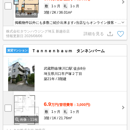
敷
1ヶ月
礼
1ヶ月
3階
2K
36.01m²
画像：3枚
掲載物件以外にも多数ご紹介出来ます♪当店ならオンライン接客・内
見可能です！メールでのお問い合わせの際は、電話番号も記載頂き
株式会社タウンハウジング埼玉 新越谷店
ますとスムーズに御対応できます♪
詳細を見る
情報更新日
2026/08/06
Ｔａｎｎｅｎｂａｕｍ タンネンバーム
賃貸マンション
武蔵野線/東川口駅 徒歩8分
埼玉県川口市戸塚２丁目
築21年
3階建
6.9
万円
(管理費等：3,000円)
敷
1ヶ月
礼
1ヶ月
3階
1K
21.76m²
画像：11枚