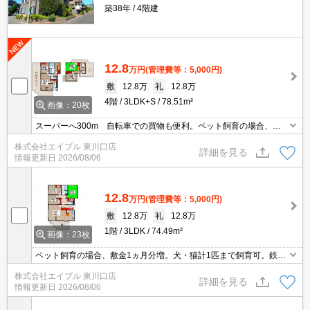
築38年
4階建
12.8
万円
(管理費等：5,000円)
敷
12.8万
礼
12.8万
4階
3LDK+S
78.51m²
画像：20枚
スーパーへ300m 自転車での買物も便利。ペット飼育の場合、敷
金1ヵ月分増。サポートシステム加入要16,500円/2年。メゾネット
株式会社エイブル 東川口店
タイプ。RC造。
詳細を見る
情報更新日
2026/08/06
12.8
万円
(管理費等：5,000円)
敷
12.8万
礼
12.8万
1階
3LDK
74.49m²
画像：23枚
ペット飼育の場合、敷金1ヵ月分増。犬・猫計1匹まで飼育可。鉄筋
コンクリート造。システムキッチン。エアコン3基付き。水道代定
株式会社エイブル 東川口店
額5千円/月。事務所応相談。専用庭付き。東川口駅から徒歩5分。
詳細を見る
情報更新日
2026/08/06