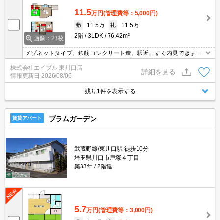
11.5
万円
(管理費等：5,000円)
敷
11.5万
礼
11.5万
2階
3LDK
76.42m²
画像：23枚
メゾネットタイプ。鉄筋コンクリート造。駅近。すぐ内見できま
す。当店のお薦め物件。サポートシステム加入要16,500円/2年。要
株式会社エイブル 東川口店
火災保険。ペット飼育の場合、敷金1ヵ月分増。
詳細を見る
情報更新日
2026/08/06
残り1件を表示する
プラムガーデン
賃貸アパート
武蔵野線/東川口駅 徒歩10分
埼玉県川口市戸塚４丁目
築33年
2階建
5.7
万円
(管理費等：3,000円)