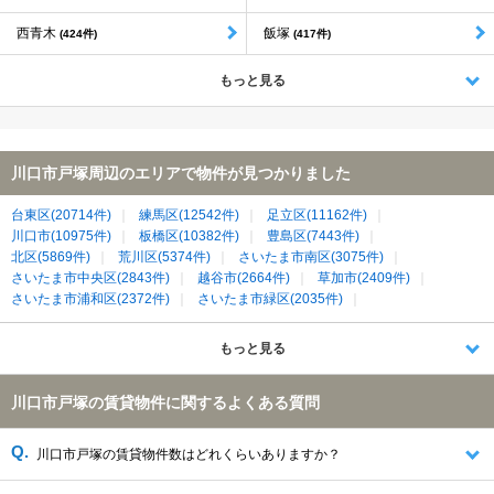
西青木
飯塚
(424件)
(417件)
もっと見る
川口市戸塚周辺のエリアで物件が見つかりました
台東区(20714件)
練馬区(12542件)
足立区(11162件)
川口市(10975件)
板橋区(10382件)
豊島区(7443件)
北区(5869件)
荒川区(5374件)
さいたま市南区(3075件)
さいたま市中央区(2843件)
越谷市(2664件)
草加市(2409件)
さいたま市浦和区(2372件)
さいたま市緑区(2035件)
吉川市(1781件)
戸田市(1779件)
さいたま市桜区(1761件)
蕨市(1427件)
八潮市(1110件)
もっと見る
川口市戸塚の賃貸物件に関するよくある質問
川口市戸塚の賃貸物件数はどれくらいありますか？