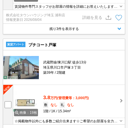
賃貸物件専門スタッフがお部屋の情報を詳細にお答えいたします。
お問合わせはタウンハウジング浦和店まで♪
株式会社タウンハウジング埼玉 浦和店
詳細を見る
情報更新日
2026/08/04
残り3件を表示する
プチコート戸塚
賃貸アパート
武蔵野線/東川口駅 徒歩13分
埼玉県川口市戸塚３丁目
築39年
2階建
3.8
万円
(管理費等：3,000円)
敷
なし
礼
なし
1階
1K
15.34m²
画像：19枚
☆掲載物件以外にも多数ご紹介出来ます☆ご希望のお部屋を全力で
お探しさせて頂きます♪