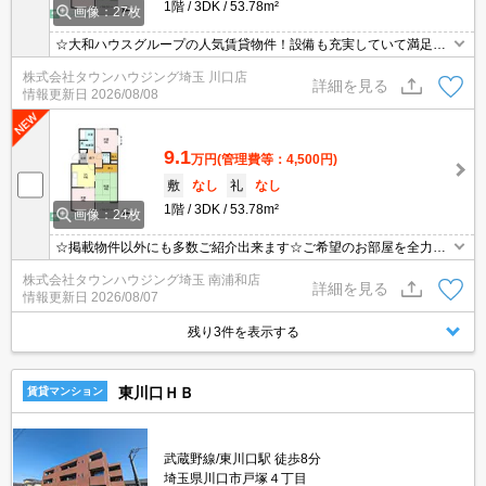
1階
3DK
53.78m²
画像：27枚
☆大和ハウスグループの人気賃貸物件！設備も充実していて満足度
の高い物件です！毎月の家賃の支払いをクレジット決済出来る場合
株式会社タウンハウジング埼玉 川口店
がございます！
詳細を見る
情報更新日
2026/08/08
9.1
万円
(管理費等：4,500円)
敷
なし
礼
なし
1階
3DK
53.78m²
画像：24枚
☆掲載物件以外にも多数ご紹介出来ます☆ご希望のお部屋を全力で
お探しさせて頂きます♪
株式会社タウンハウジング埼玉 南浦和店
詳細を見る
情報更新日
2026/08/07
残り3件を表示する
東川口ＨＢ
賃貸マンション
武蔵野線/東川口駅 徒歩8分
埼玉県川口市戸塚４丁目