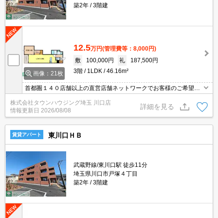
築2年
3階建
12.5
万円
(管理費等：8,000円)
敷
100,000円
礼
187,500円
3階
1LDK
46.16m²
画像：21枚
首都圏１４０店舗以上の直営店舗ネットワークでお客様のご希望に
合ったお部屋をお探しさせて頂きます☆賃貸市場に出ている情報を
株式会社タウンハウジング埼玉 川口店
まとめてご紹介☆何でもご相談下さい♪
詳細を見る
情報更新日
2026/08/08
東川口ＨＢ
賃貸アパート
武蔵野線/東川口駅 徒歩11分
埼玉県川口市戸塚４丁目
築2年
3階建