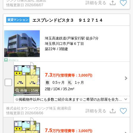
シンクロ株式会社 池袋店
詳細を見る
情報更新日
2026/08/07
エスプレンドビスタ３ ９１２７１４
賃貸マンション
埼玉高速鉄道/戸塚安行駅 徒歩7分
埼玉県川口市戸塚６丁目
築22年
3階建
7.3
万円
(管理費等：3,000円)
敷
0.5ヶ月
礼
1ヶ月
2階
1DK
35.2m²
画像：15枚
☆掲載物件以外にも多数ご紹介出来ます☆ご希望のお部屋を全力で
お探しさせて頂きます♪
株式会社タウンハウジング埼玉 南浦和店
詳細を見る
情報更新日
2026/08/06
7.5
万円
(管理費等：3,000円)