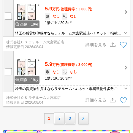
5.9
万円
(管理費等：3,000円)
敷
なし
礼
なし
1階
1K
20.3m²
画像：19枚
埼玉の賃貸物件探すならラテルーム大宮駅前店へ♪ ネット非掲載物
件多数ございます！ 【入居審査不安な方】【初期安物件】【クレジ
株式会社ＯＳ ラテルーム大宮駅前店
ット決済可】ご相談ください！！ ※仲介手数料無料 『ご来店初めて
詳細を見る
情報更新日
2026/08/04
のお客様・当物件を契約に限る』
5.9
万円
(管理費等：3,000円)
敷
なし
礼
なし
1階
1K
20.3m²
画像：19枚
埼玉の賃貸物件探すならラテルームへ♪ ネット非掲載物件多数ござ
います！ 【入居審査不安な方】【初期安物件】【クレジット決済
株式会社ＯＳ ラテルーム大宮本店
可】ご相談ください！！ ※仲介手数料 無料※『ご来店初めてのお
詳細を見る
情報更新日
2026/08/04
客様・当物件を契約に限る』
1
2
3