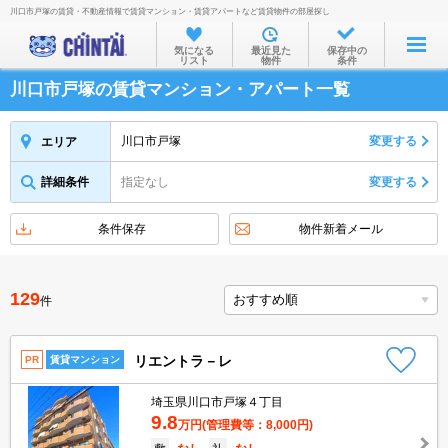
川口市戸塚の賃貸・不動産情報で賃貸マンション・賃貸アパートなど賃貸物件の部屋探し
お部屋を探す
気になる
最近見た
保存中の
リスト
物件
条件
沿線・駅から
川口市戸塚の賃貸マンション・アパート一覧
住所から
家賃相場から
川口市戸塚
変更する
エリア
通勤通学時間から
詳細条件
指定なし
変更する
物件特集から
条件保存
物件新着メール
不動産会社から
TOP
129
件
リエントラ－レ
PR
賃貸マンション
埼玉県川口市戸塚４丁目
9.8
万円
(管理費等：8,000円)