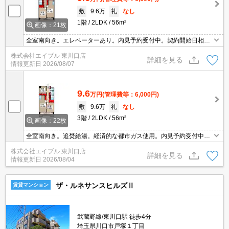
敷
9.6万
礼
なし
1階
2LDK
56m²
画像：21枚
全室南向き。エレベーターあり。内見予約受付中。契約開始日相談
可。経済的な都市ガス使用。鉄筋コンクリート造。当店のお薦め物
株式会社エイブル 東川口店
件。
詳細を見る
情報更新日
2026/08/07
9.6
万円
(管理費等：6,000円)
敷
9.6万
礼
なし
3階
2LDK
56m²
画像：22枚
全室南向き。追焚給湯。経済的な都市ガス使用。内見予約受付中。
契約開始日相談可。久しぶりに空きました。
株式会社エイブル 東川口店
詳細を見る
情報更新日
2026/08/04
ザ・ルネサンスヒルズⅡ
賃貸マンション
武蔵野線/東川口駅 徒歩4分
埼玉県川口市戸塚１丁目