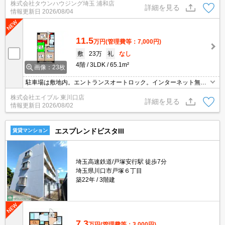
株式会社タウンハウジング埼玉 浦和店
詳細を見る
情報更新日
2026/08/04
11.5
万円
(管理費等：7,000円)
敷
23万
礼
なし
4階
3LDK
65.1m²
画像：23枚
駐車場は敷地内。エントランスオートロック。インターネット無料
使い放題。経済的な都市ガス使用。鉄筋コンクリート造。内見予約
株式会社エイブル 東川口店
受付中。契約開始日相談可。当店のお薦め物件。
詳細を見る
情報更新日
2026/08/02
エスプレンドビスタIII
賃貸マンション
埼玉高速鉄道/戸塚安行駅 徒歩7分
埼玉県川口市戸塚６丁目
築22年
3階建
7.3
万円
(管理費等：3,000円)