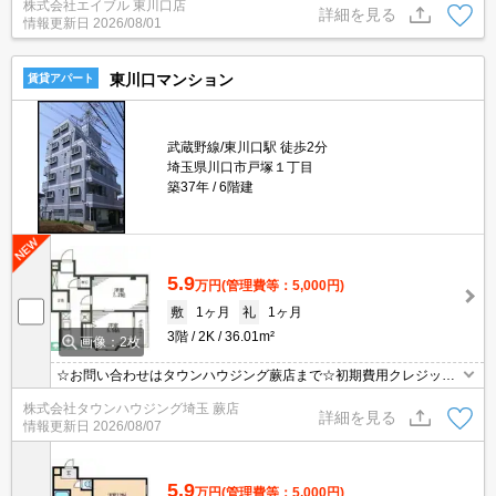
株式会社エイブル 東川口店
き。TVインターホン付き。ペット飼育の場合、敷金1ヵ月分増。
詳細を見る
情報更新日
2026/08/01
東川口マンション
賃貸アパート
武蔵野線/東川口駅 徒歩2分
埼玉県川口市戸塚１丁目
築37年
6階建
5.9
万円
(管理費等：5,000円)
敷
1ヶ月
礼
1ヶ月
3階
2K
36.01m²
画像：2枚
☆お問い合わせはタウンハウジング蕨店まで☆初期費用クレジット
決済相談☆オンラインでの内見・契約もお気軽にご相談ください！
株式会社タウンハウジング埼玉 蕨店
詳細を見る
情報更新日
2026/08/07
5.9
万円
(管理費等：5,000円)