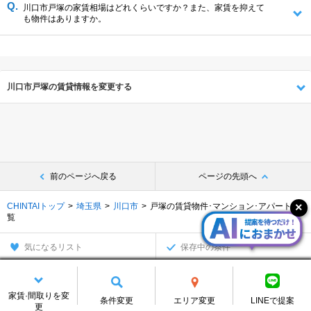
川口市戸塚の家賃相場はどれくらいですか？また、家賃を抑えて
も物件はありますか。
川口市戸塚の賃貸情報を変更する
前のページへ戻る
ページの先頭へ
CHINTAIトップ
埼玉県
川口市
戸塚の賃貸物件･マンション･アパート一
覧
気になるリスト
保存中の条件
別の探し方でお部屋を探す
家賃·間取りを変
沿線・駅から
住所から
条件変更
エリア変更
LINEで提案
更