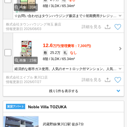
8階
3LDK
65.34m²
画像：20枚
☆お問い合わせはタウンハウジング蕨店まで☆初期費用クレジット
決済相談☆オンラインでの内見・契約もお気軽にご相談ください！
株式会社タウンハウジング埼玉 蕨店
詳細を見る
情報更新日
2026/08/03
12.6
万円
(管理費等：7,300円)
敷
25.2万
礼
なし
8階
3LDK
65.34m²
画像：23枚
経済的な都市ガス使用。人気のオートロック付マンション。人気の
ファミリー向け物件。内見予約受付中。久しぶりに空きました。店
株式会社エイブル 東川口店
長のお薦め物件。
詳細を見る
情報更新日
2026/07/27
残り1件を表示する
Noble Villa TOZUKA
賃貸アパート
武蔵野線/東川口駅 徒歩7分