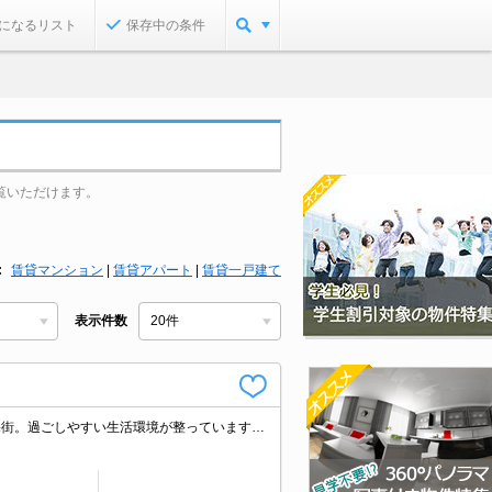
になるリスト
保存中の条件
覧いただけます。
賃貸マンション
|
賃貸アパート
|
賃貸一戸建て
表示件数
安心のオートロック。敷金・礼金なし。魅力的な賃料。収納たっぷり。閑静な住宅街。過ごしやすい生活環境が整っています。ドラッグストアへ250m。最新の空室状況はお気軽にお問い合わせ下さい。