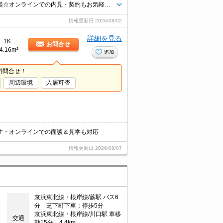
☆お問い合わせはタウンハウジング蕨店まで☆初期費用クレジット決済相談☆オンラインでの内見・契約もお気軽にご相談ください！
情報更新日
2026/08/02
詳細を見る
1K
お問合せ
4.16m²
追加
料問合せ！
周辺環境
入居可否
す・オンラインでの面談＆見学も対応
情報更新日
2026/08/07
京浜東北線・根岸線/蕨駅 バス6
分 芝下町下車：停歩5分
京浜東北線・根岸線/川口駅 車移
交通
動15分 4.4km