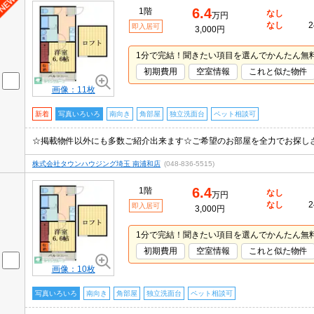
6.4
1階
なし
万円
なし
2
即入居可
3,000円
1分で完結！聞きたい項目を選んでかんたん無
初期費用
空室情報
これと似た物件
画像：11枚
新着
写真いろいろ
南向き
角部屋
独立洗面台
ペット相談可
☆掲載物件以外にも多数ご紹介出来ます☆ご希望のお部屋を全力でお探し
株式会社タウンハウジング埼玉 南浦和店
(048-836-5515)
6.4
1階
なし
万円
なし
2
即入居可
3,000円
1分で完結！聞きたい項目を選んでかんたん無
初期費用
空室情報
これと似た物件
画像：10枚
写真いろいろ
南向き
角部屋
独立洗面台
ペット相談可