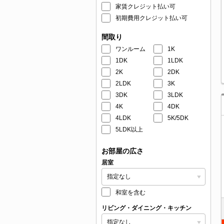
家賃クレジット払い可
初期費用クレジット払い可
間取り
ワンルーム
1K
1DK
1LDK
2K
2DK
2LDK
3K
3DK
3LDK
4K
4DK
4LDK
5K/5DK
5LDK以上
お部屋の広さ
居室
和室を含む
リビング・ダイニング・キッチン