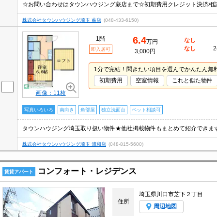
株式会社タウンハウジング埼玉 蕨店
(048-433-6150)
6.4
1階
なし
万円
なし
2
即入居可
3,000円
1分で完結！聞きたい項目を選んでかんたん無
初期費用
空室情報
これと似た物件
画像：11枚
写真いろいろ
南向き
角部屋
独立洗面台
ペット相談可
タウンハウジング埼玉取り扱い物件★他社掲載物件もまとめて紹介できま
株式会社タウンハウジング埼玉 浦和店
(048-815-5600)
コンフォート・レジデンス
賃貸アパート
埼玉県川口市芝下２丁目
住所
周辺地図