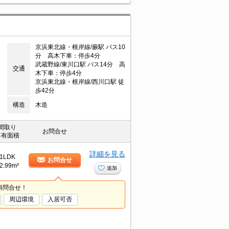
京浜東北線・根岸線/蕨駅 バス10
分 高木下車：停歩4分
武蔵野線/東川口駅 バス14分 高
交通
木下車：停歩4分
京浜東北線・根岸線/西川口駅 徒
歩42分
構造
木造
間取り
お問合せ
専有面積
詳細を見る
1LDK
お問合せ
2.99m²
追加
料問合せ！
周辺環境
入居可否