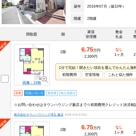
築年
2016年07月（築10年）
階建
2階建
家賃
敷金
間取図
階
管理費
礼金
6.75
なし
万円
1階
1ヶ月
2
2,300円
1分で完結！聞きたい項目を選んでかんたん無
初期費用
空室情報
これと似た物件
画像：19枚
新着
写真いろいろ
角部屋
独立洗面台
株式会社タウンハウジング埼玉 蕨店
(048-433-6150)
6.75
なし
万円
1階
1ヶ月
2
2,300円