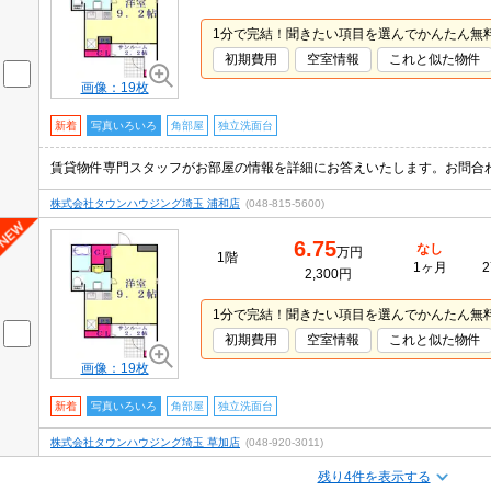
1分で完結！聞きたい項目を選んでかんたん無
初期費用
空室情報
これと似た物件
画像：19枚
新着
写真いろいろ
角部屋
独立洗面台
賃貸物件専門スタッフがお部屋の情報を詳細にお答えいたします。お問合
株式会社タウンハウジング埼玉 浦和店
(048-815-5600)
6.75
なし
万円
1階
1ヶ月
2
2,300円
1分で完結！聞きたい項目を選んでかんたん無
初期費用
空室情報
これと似た物件
画像：19枚
新着
写真いろいろ
角部屋
独立洗面台
株式会社タウンハウジング埼玉 草加店
(048-920-3011)
残り4件を表示する