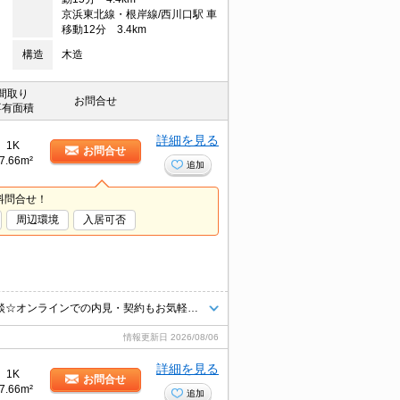
京浜東北線・根岸線/西川口駅 車
移動12分 3.4km
構造
木造
間取り
お問合せ
専有面積
詳細を見る
1K
お問合せ
7.66m²
追加
料問合せ！
周辺環境
入居可否
☆お問い合わせはタウンハウジング蕨店まで☆初期費用クレジット決済相談☆オンラインでの内見・契約もお気軽にご相談ください！
情報更新日
2026/08/06
詳細を見る
1K
お問合せ
7.66m²
追加