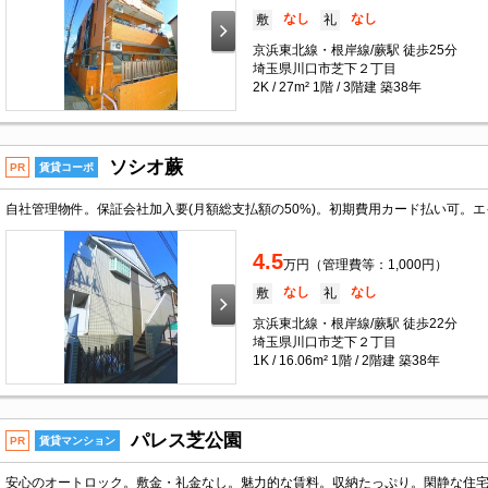
なし
なし
敷
礼
京浜東北線・根岸線/蕨駅 徒歩25分
埼玉県川口市芝下２丁目
2K / 27m² 1階 / 3階建 築38年
ソシオ蕨
PR
賃貸コーポ
4.5
万円（管理費等：1,000円）
なし
なし
敷
礼
京浜東北線・根岸線/蕨駅 徒歩22分
埼玉県川口市芝下２丁目
1K / 16.06m² 1階 / 2階建 築38年
パレス芝公園
PR
賃貸マンション