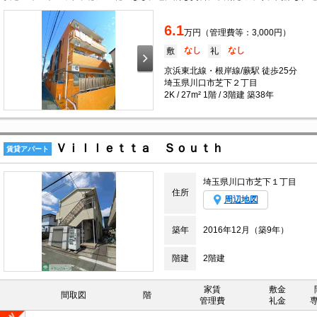
6.1
万円（管理費等：3,000円）
なし
なし
敷
礼
京浜東北線・根岸線/蕨駅 徒歩25分
埼玉県川口市芝下２丁目
2K / 27m² 1階 / 3階建 築38年
Ｖｉｌｌｅｔｔａ Ｓｏｕｔｈ
賃貸アパート
埼玉県川口市芝下１丁目
住所
周辺地図
築年
2016年12月（築9年）
階建
2階建
家賃
敷金
間取図
階
管理費
礼金