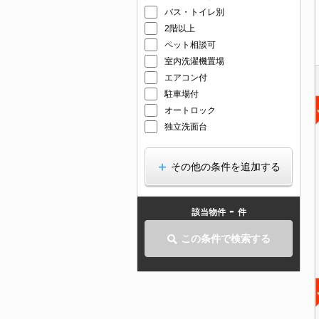
バス・トイレ別
2階以上
ペット相談可
室内洗濯機置場
エアコン付
駐車場付
オートロック
独立洗面台
その他の条件を追加する
-
該当物件
件
この条件で検索する