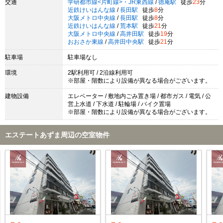
交通
学研都市線<片町線>・JR東西線
/
徳庵駅
徒歩
23
分
近鉄けいはんな線
/
長田駅
徒歩
8
分
大阪メトロ中央線
/
長田駅
徒歩
8
分
近鉄けいはんな線
/
荒本駅
徒歩
21
分
大阪メトロ中央線
/
高井田駅
徒歩
19
分
おおさか東線
/
高井田中央駅
徒歩
21
分
駐車場
駐車場なし
環境
2駅利用可 / 2沿線利用可
※部屋・階数により設備が異なる場合がございます。
建物設備
エレベーター / 敷地内ごみ置き場 / 都市ガス / 電気 / 公
営上水道 / 下水道 / 駐輪場 / バイク置場
※部屋・階数により設備が異なる場合がございます。
エステートあずま周辺の空室物件