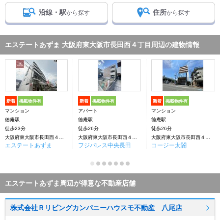
沿線・駅
住所
から探す
から探す
エステートあずま 大阪府東大阪市長田西４丁目周辺の建物情報
新着
掲載物件有
新着
掲載物件有
新着
掲載物件有
マンション
アパート
マンション
徳庵駅
徳庵駅
徳庵駅
徒歩23分
徒歩26分
徒歩26分
大阪府東大阪市長田西４丁目
大阪府東大阪市長田西４丁目
大阪府東大阪市長田西４丁目
エステートあずま
フジパレス中央長田
コージー太閤
エステートあずま周辺が得意な不動産店舗
株式会社Ｒリビングカンパニーハウスモ不動産 八尾店