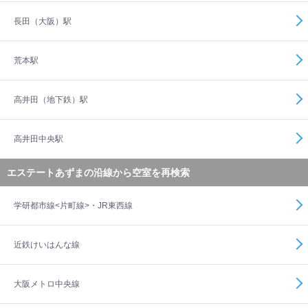
長田（大阪）駅
荒本駅
高井田（地下鉄）駅
高井田中央駅
エステートあずまの沿線から空室を再検索
学研都市線<片町線>・JR東西線
近鉄けいはんな線
大阪メトロ中央線