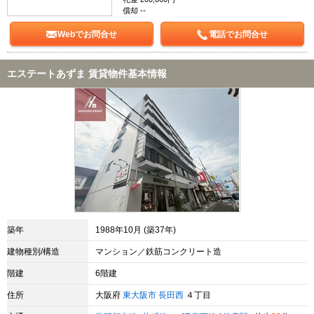
償却 --
Webでお問合せ
電話でお問合せ
エステートあずま 賃貸物件基本情報
築年
1988年10月 (築37年)
建物種別/構造
マンション／鉄筋コンクリート造
階建
6階建
住所
大阪府
東大阪市
長田西
４丁目