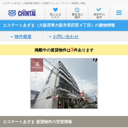
エステートあずま（大阪府東大阪市）の賃貸マンション･アパート･部屋探し情報
お部屋を探す
気になる
最近見た
保存中の
リスト
物件
条件
沿線・駅から
エステートあずま（大阪府東大阪市長田西４丁目）の建物情報
住所から
物件概要
お問い合わせ
家賃相場から
3
掲載中の賃貸物件は
通勤通学時間から
件あります
物件特集から
不動産会社から
TOP
エステートあずま 賃貸物件の空室情報