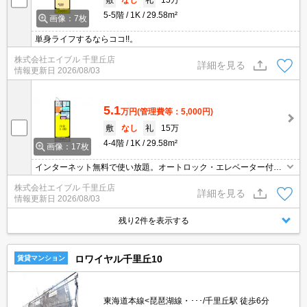
5-5階
1K
29.58m²
画像：7枚
単身ライフするならココ!!。
株式会社エイブル 千里丘店
詳細を見る
情報更新日
2026/08/03
5.1
万円
(管理費等：5,000円)
敷
なし
礼
15万
4-4階
1K
29.58m²
画像：17枚
インターネット無料で使い放題。オートロック・エレベーター付RC
マンション!。
株式会社エイブル 千里丘店
詳細を見る
情報更新日
2026/08/03
残り2件を表示する
ロワイヤル千里丘10
賃貸マンション
東海道本線<琵琶湖線・･･･/千里丘駅 徒歩6分