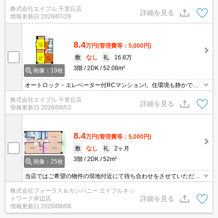
ム。
株式会社エイブル 千里丘店
詳細を見る
情報更新日
2026/07/29
8.4
万円
(管理費等：5,000円)
敷
なし
礼
16.8万
3階
2DK
52.08m²
画像：19枚
オートロック・エレベーター付RCマンション!。住環境も静かで安
心ですよ。
株式会社エイブル 千里丘店
詳細を見る
情報更新日
2026/08/03
8.4
万円
(管理費等：5,000円)
敷
なし
礼
2ヶ月
3階
2DK
52m²
画像：25枚
当店ではご希望の物件の現地付近にて待ち合わせをさせていただき
ご内覧いただくサービスや、主要駅までのお迎えサービスも実施中
株式会社フォーラス＆カンパニー エイブルネッ
です。詳しくは当店 「０１２０－９６７－０９９」にお気軽にお問
詳細を見る
トワーク岸辺店
合せ下さい♪
情報更新日
2026/08/08