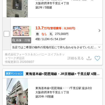
大阪府摂津市千里丘４丁目
築2年
5階建
13.7
万円
(管理費等：8,500円)
敷
なし
礼
275,000円
4階
1LDK+S
54.15m²
画像：22枚
当店ではご希望の物件の現地付近にて待ち合わせをさせていただき
ご内覧いただくサービスや、主要駅までのお迎えサービスも実施中
株式会社フォーラス＆カンパニー エイブルネッ
です。詳しくは 当店「０１２０－９６７－０９９」にお気軽にお問
詳細を見る
トワーク岸辺店
合せ下さい♪
情報更新日
2026/08/07
東海道本線<琵琶湖線・JR京都線> 千里丘駅 6階建 築20年
賃貸マンション
東海道本線<琵琶湖線・･･･/千里丘駅 徒歩3分
大阪府摂津市千里丘１丁目
築20年
6階建