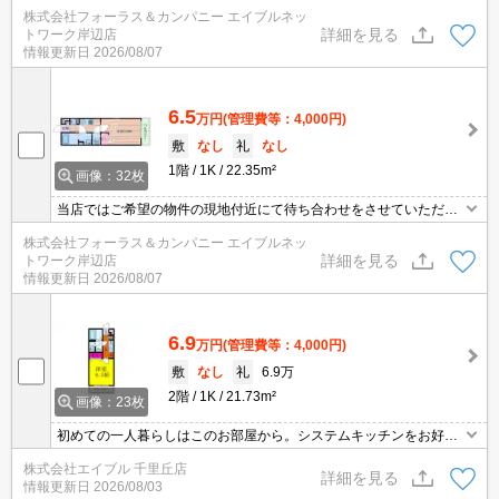
ご内覧いただくサービスや、主要駅までのお迎えサービスも実施中
株式会社フォーラス＆カンパニー エイブルネッ
です。詳しくは 当店「０１２０－９６７－０９９」にお気軽にお問
詳細を見る
トワーク岸辺店
合せ下さい♪
情報更新日
2026/08/07
6.5
万円
(管理費等：4,000円)
敷
なし
礼
なし
1階
1K
22.35m²
画像：32枚
当店ではご希望の物件の現地付近にて待ち合わせをさせていただき
ご内覧いただくサービスや、主要駅までのお迎えサービスも実施中
株式会社フォーラス＆カンパニー エイブルネッ
です。詳しくは 当店「０１２０－９６７－０９９」にお気軽にお問
詳細を見る
トワーク岸辺店
合せ下さい♪
情報更新日
2026/08/07
6.9
万円
(管理費等：4,000円)
敷
なし
礼
6.9万
2階
1K
21.73m²
画像：23枚
初めての一人暮らしはこのお部屋から。システムキッチンをお好み
の方に。
株式会社エイブル 千里丘店
詳細を見る
情報更新日
2026/08/03