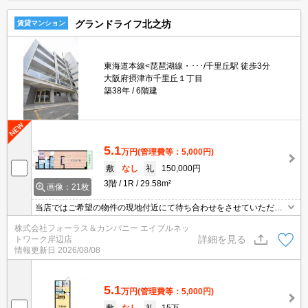
グランドライフ北之坊
賃貸マンション
東海道本線<琵琶湖線・･･･/千里丘駅 徒歩3分
大阪府摂津市千里丘１丁目
築38年
6階建
5.1
万円
(管理費等：5,000円)
敷
なし
礼
150,000円
3階
1R
29.58m²
画像：21枚
当店ではご希望の物件の現地付近にて待ち合わせをさせていただき
ご内覧いただくサービスや、主要駅までのお迎えサービスも実施中
株式会社フォーラス＆カンパニー エイブルネッ
です。詳しくは当店 「０１２０－９６７－０９９」にお気軽にお問
詳細を見る
トワーク岸辺店
合せ下さい♪
情報更新日
2026/08/08
5.1
万円
(管理費等：5,000円)
敷
なし
礼
15万