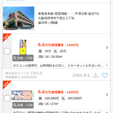
東海道本線<琵琶湖線・･･･/千里丘駅 徒歩7分
大阪府摂津市千里丘２丁目
築20年
3階建
6.4
万円
(管理費等：4,000円)
敷
10万
礼
20万
2階
1K
26.83m²
画像：23枚
ガスコンロ使用可。お料理好きの方に。クローゼットが大きいのも
魅力ですね。
株式会社エイブル 千里丘店
詳細を見る
情報更新日
2026/08/04
6.4
万円
(管理費等：4,000円)
敷
100,000円
礼
200,000円
2階
1K
27m²
画像：22枚
当店ではご希望の物件の現地付近にて待ち合わせをさせていただき