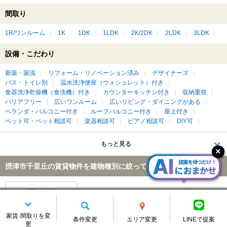
間取り
1R/ワンルーム
1K
1DK
1LDK
2K/2DK
2LDK
3LDK
設備・こだわり
新築・築浅
リフォーム・リノベーション済み
デザイナーズ
バス・トイレ別
温水洗浄便座（ウォシュレット）付き
食器洗浄乾燥機（食洗機）付き
カウンターキッチン付き
収納重視
バリアフリー
広いワンルーム
広いリビング・ダイニングがある
ベランダ・バルコニー付き
ルーフバルコニー付き
屋上付き
ペット可・ペット相談可
楽器相談可
ピアノ相談可
DIY可
もっと見る
摂津市千里丘の賃貸物件を建物種別に絞って探す
アパート
家賃·間取りを変
条件変更
エリア変更
LINEで提案
更