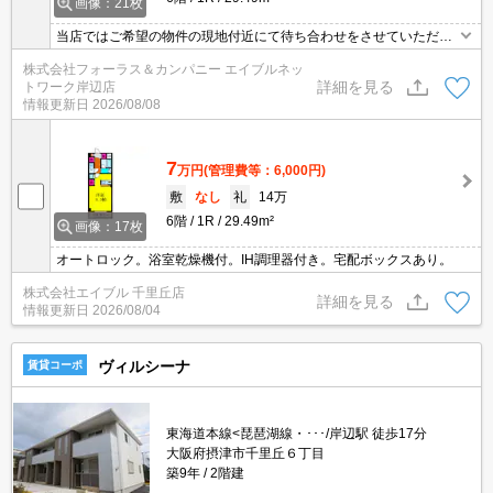
画像：21枚
当店ではご希望の物件の現地付近にて待ち合わせをさせていただき
ご内覧いただくサービスや、主要駅までのお迎えサービスも実施中
株式会社フォーラス＆カンパニー エイブルネッ
です。詳しくは 当店「０１２０－９６７－０９９」にお気軽にお問
詳細を見る
トワーク岸辺店
合せ下さい♪
情報更新日
2026/08/08
7
万円
(管理費等：6,000円)
敷
なし
礼
14万
6階
1R
29.49m²
画像：17枚
オートロック。浴室乾燥機付。IH調理器付き。宅配ボックスあり。
株式会社エイブル 千里丘店
詳細を見る
情報更新日
2026/08/04
ヴィルシーナ
賃貸コーポ
東海道本線<琵琶湖線・･･･/岸辺駅 徒歩17分
大阪府摂津市千里丘６丁目
築9年
2階建