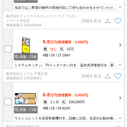
当店ではご希望の物件の現地付近にて待ち合わせをさせていただき
ご内覧いただくサービスや、主要駅までのお迎えサービスも実施中
株式会社フォーラス＆カンパニー エイブルネッ
です。詳しくは 当店「０１２０－９６７－０９９」にお気軽にお問
詳細を見る
トワーク岸辺店
合せ下さい♪
情報更新日
2026/08/04
6.8
万円
(管理費等：5,000円)
敷
なし
礼
10万
4階
1K
27.28m²
画像：15枚
システムキッチン。TVインターホン付き。温水洗浄便座付き。駅近
くでラクラク便利。オートロック・エレベーター付RCマンショ
株式会社エイブル 千里丘店
ン!。
詳細を見る
情報更新日
2026/08/03
6.8
万円
(管理費等：5,000円)
敷
1ヶ月
礼
100,000円
4階
1K
26.82m²
画像：11枚
ウォシュレット＆浴室乾燥機付き。設備に注目。当店のお勧め物件
です。
株式会社拓殖 BAGUS