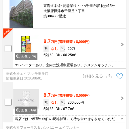
東海道本線<琵琶湖線・･･･/千里丘駅 徒歩15分
大阪府摂津市千里丘７丁目
築38年
7階建
8.7
万円
(管理費等：8,000円)
敷
なし
礼
20万
5階
3LDK
66.25m²
画像：7枚
エレベーターあり。室内に洗濯機置場あり。システムキッチン。
株式会社エイブル 千里丘店
詳細を見る
情報更新日
2026/08/01
8.7
万円
(管理費等：8,000円)
敷
なし
礼
200,000円
5階
3LDK
67.7m²
画像：6枚
当店ではご希望の物件の現地付近にて待ち合わせをさせていただき
ご内覧いただくサービスや、主要駅までのお迎えサービスも実施中
株式会社フォーラス＆カンパニー エイブルネッ
です。詳しくは 当店「０１２０－９６７－０９９」にお気軽にお問