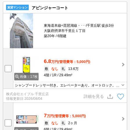
アビンジャーコート
賃貸マンション
東海道本線<琵琶湖線・･･･/千里丘駅 徒歩3分
大阪府摂津市千里丘１丁目
築20年
6階建
6.8
万円
(管理費等：5,000円)
敷
なし
礼
13.6万
4階
1R
29.49m²
画像：17枚
シャンプードレッサー付き。エレベーターあり。オートロック。宅
配ボックスあり。
株式会社エイブル 千里丘店
詳細を見る
情報更新日
2026/08/04
7
万円
(管理費等：5,000円)
敷
なし
礼
2ヶ月
6階
1R
29.49m²