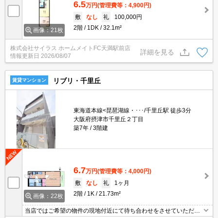
6.5
万円
(管理費等：4,900円)
敷
なし
礼
100,000円
2階
1DK
32.1m²
画像：21枚
株式会社サイラス ホームメイトFC天満駅前店
詳細を見る
情報更新日
2026/08/07
リブリ・千里丘
賃貸マンション
東海道本線<琵琶湖線・･･･/千里丘駅 徒歩3分
大阪府摂津市千里丘２丁目
築7年
3階建
6.7
万円
(管理費等：4,000円)
敷
なし
礼
1ヶ月
2階
1K
21.73m²
画像：22枚
当店ではご希望の物件の現地付近にて待ち合わせをさせていただき