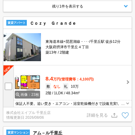
残り1件を表示する
Ｃｏｚｙ Ｇｒａｎｄｅ
賃貸アパート
東海道本線<琵琶湖線・･･･/千里丘駅 徒歩12分
大阪府摂津市千里丘４丁目
築13年
2階建
8.4
万円
(管理費等：4,100円)
敷
なし
礼
10万
2階
1LDK
48.34m²
画像：23枚
保証人不要。追い焚き・エアコン・浴室乾燥機付きで設備充実!。ウ
ォークインクローゼット付で収納自慢です。クレジットで家賃支払
株式会社エイブル 千里丘店
可。光インターネット無料使い放題。24時間安心サポート1,980
詳細を見る
情報更新日
2026/08/06
円。
アム－ル千里丘
賃貸マンション