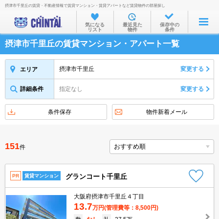
摂津市千里丘の賃貸・不動産情報で賃貸マンション・賃貸アパートなど賃貸物件の部屋探し
お部屋を探す
気になる
最近見た
保存中の
リスト
物件
条件
沿線・駅から
摂津市千里丘の賃貸マンション・アパート一覧
住所から
家賃相場から
摂津市千里丘
変更する
エリア
通勤通学時間から
詳細条件
指定なし
変更する
物件特集から
条件保存
物件新着メール
不動産会社から
TOP
151
件
グランコート千里丘
PR
賃貸マンション
大阪府摂津市千里丘４丁目
13.7
万円
(管理費等：8,500円)