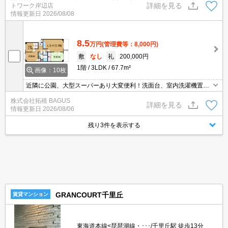
詳細を見る
トワーク岸辺店
合せ下さい♪
情報更新日
2026/08/08
8.5
万円
(管理費等：8,000円)
敷
なし
礼
200,000円
1階
3LDK
67.7m²
画像：10枚
近隣に公園、大型スーパーあり大変便利！洗面台、室内洗濯機置き
場！
株式会社拓殖 BAGUS
詳細を見る
情報更新日
2026/08/06
残り3件を表示する
GRANCOURT千里丘
賃貸マンション
東海道本線<琵琶湖線・･･･/千里丘駅 徒歩13分