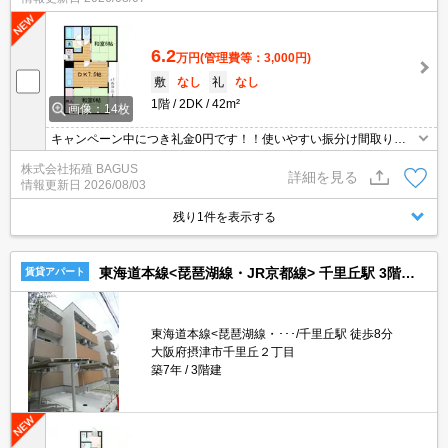
6.2
万円
(管理費等：3,000円)
敷
なし
礼
なし
1階
2DK
42m²
画像：14枚
キャンペーン中につき礼金0円です！！使いやすい振分け間取り。
収納スペース充実してます。
株式会社拓殖 BAGUS
詳細を見る
情報更新日
2026/08/03
残り1件を表示する
東海道本線<琵琶湖線・JR京都線> 千里丘駅 3階建 築7年
賃貸アパート
東海道本線<琵琶湖線・･･･/千里丘駅 徒歩8分
大阪府摂津市千里丘２丁目
築7年
3階建