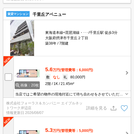
千里丘アベニュー
賃貸マンション
東海道本線<琵琶湖線・･･･/千里丘駅 徒歩3分
大阪府摂津市千里丘２丁目
築38年
7階建
5.6
万円
(管理費等：6,000円)
敷
なし
礼
80,000円
2階
1K
21.45m²
画像：20枚
当店ではご希望の物件の現地付近にて待ち合わせをさせていただき
ご内覧いただくサービスや、主要駅までのお迎えサービスも実施中
株式会社フォーラス＆カンパニー エイブルネッ
です。詳しくは当店 「０１２０－９６７－０９９」にお気軽にお問
詳細を見る
トワーク岸辺店
合せ下さい♪
情報更新日
2026/08/07
5.3
万円
(管理費等：5,000円)