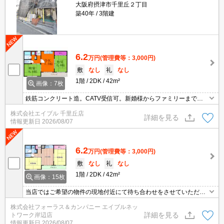
大阪府摂津市千里丘２丁目
築40年
3階建
6.2
万円
(管理費等：3,000円)
敷
なし
礼
なし
1階
2DK
42m²
画像：7枚
鉄筋コンクリート造。CATV受信可。新婚様からファミリーまで。
見学はお早めに。
株式会社エイブル 千里丘店
詳細を見る
情報更新日
2026/08/07
6.2
万円
(管理費等：3,000円)
敷
なし
礼
なし
1階
2DK
42m²
画像：15枚
当店ではご希望の物件の現地付近にて待ち合わせをさせていただき
ご内覧いただくサービスや、主要駅までのお迎えサービスも実施中
株式会社フォーラス＆カンパニー エイブルネッ
です。詳しくは当店 「０１２０－９６７－０９９」にお気軽にお問
詳細を見る
トワーク岸辺店
合せ下さい♪
情報更新日
2026/08/07