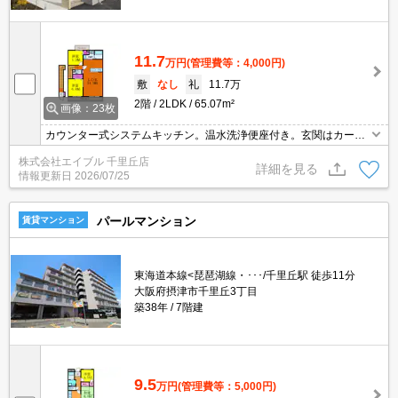
11.7
万円
(管理費等：4,000円)
敷
なし
礼
11.7万
2階
2LDK
65.07m²
画像：23枚
カウンター式システムキッチン。温水洗浄便座付き。玄関はカード
キーシステム。
株式会社エイブル 千里丘店
詳細を見る
情報更新日
2026/07/25
パールマンション
賃貸マンション
東海道本線<琵琶湖線・･･･/千里丘駅 徒歩11分
大阪府摂津市千里丘3丁目
築38年
7階建
9.5
万円
(管理費等：5,000円)