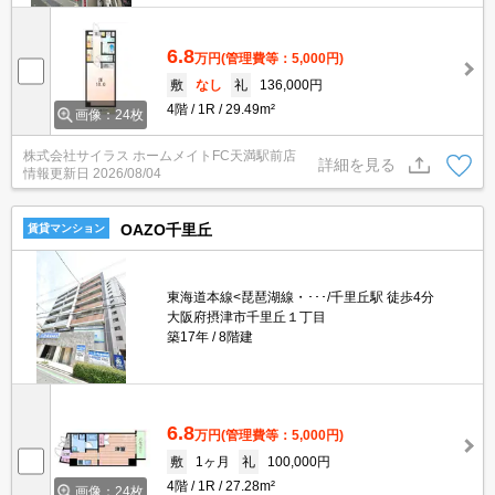
6.8
万円
(管理費等：5,000円)
敷
なし
礼
136,000円
4階
1R
29.49m²
画像：24枚
株式会社サイラス ホームメイトFC天満駅前店
詳細を見る
情報更新日
2026/08/04
OAZO千里丘
賃貸マンション
東海道本線<琵琶湖線・･･･/千里丘駅 徒歩4分
大阪府摂津市千里丘１丁目
築17年
8階建
6.8
万円
(管理費等：5,000円)
敷
1ヶ月
礼
100,000円
4階
1R
27.28m²
画像：24枚