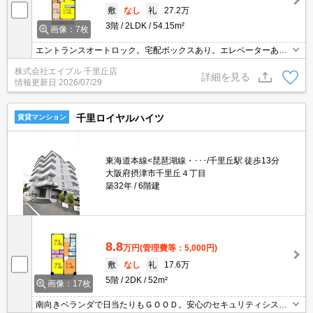
敷
なし
礼
27.2万
3階
2LDK
54.15m²
画像：7枚
エントランスオートロック。宅配ボックスあり。エレベーターあ
り。カウンター式システムキッチン。温水洗浄便座付き。
株式会社エイブル 千里丘店
詳細を見る
情報更新日
2026/07/29
千里ロイヤルハイツ
賃貸マンション
東海道本線<琵琶湖線・･･･/千里丘駅 徒歩13分
大阪府摂津市千里丘４丁目
築32年
6階建
8.8
万円
(管理費等：5,000円)
敷
なし
礼
17.6万
5階
2DK
52m²
画像：17枚
南向きベランダで日当たりもＧＯＯＤ。安心のセキュリティシステ