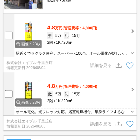
築29年
5階建
4.8
万円
(管理費等：4,800円)
敷
5万
礼
15万
2階
1K
20m²
画像：23枚
駅近くでラクラク便利。スーパーへ100m。オール電化が嬉しいで
すね。
株式会社エイブル 千里丘店
詳細を見る
情報更新日
2026/08/04
4.8
万円
(管理費等：4,000円)
敷
5万
礼
15万
2階
1K
20m²
画像：23枚
オール電化。光フレッツ対応。浴室乾燥機付。単身ライフするなら
ココ！！。新入学生・新社会人の方必見!。
株式会社エイブル 千里丘店
詳細を見る
情報更新日
2026/08/03