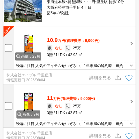
東海道本線<琵琶湖線・･･･/千里丘駅 徒歩10分
大阪府摂津市千里丘４丁目
築5年
6階建
10.9
万円
(管理費等：9,000円)
敷
なし
礼
25万
3階
1LDK
42.93m²
画像：23枚
設備に注目!人気のアイテムせいぞろい。1年未満の解約時、違約金1
ヶ月分発生。追い焚き機能付きバス。システムキッチン。TVインタ
株式会社エイブル 千里丘店
ーホン付き。浴室乾燥機付。インターネット無料。退室時清掃料44,
詳細を見る
情報更新日
2026/08/04
000円。
11
万円
(管理費等：9,000円)
敷
なし
礼
25万
3階
1LDK
43.87m²
画像：9枚
設備に注目!人気のアイテムせいぞろい。1年未満の解約時、違約金1
ヶ月分発生。インターネット無料。宅配ボックスあり。追い焚き機
株式会社エイブル 千里丘店
能付きバス。TVインターホン付き。オートロック。システムキッチ
詳細を見る
情報更新日
2026/08/04
ン。