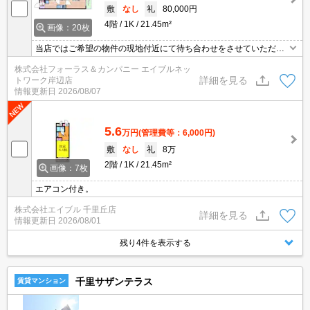
敷
なし
礼
80,000円
4階
1K
21.45m²
画像：20枚
当店ではご希望の物件の現地付近にて待ち合わせをさせていただき
ご内覧いただくサービスや、主要駅までのお迎えサービスも実施中
株式会社フォーラス＆カンパニー エイブルネッ
です。詳しくは当店 「０１２０－９６７－０９９」にお気軽にお問
詳細を見る
トワーク岸辺店
合せ下さい♪
情報更新日
2026/08/07
5.6
万円
(管理費等：6,000円)
敷
なし
礼
8万
2階
1K
21.45m²
画像：7枚
エアコン付き。
株式会社エイブル 千里丘店
詳細を見る
情報更新日
2026/08/01
残り4件を表示する
千里サザンテラス
賃貸マンション