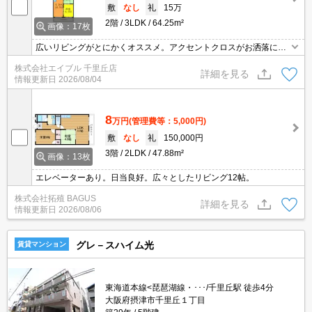
敷
なし
礼
15万
2階
3LDK
64.25m²
画像：17枚
広いリビングがとにかくオススメ。アクセントクロスがお洒落に演
出。きっとご満悦。
株式会社エイブル 千里丘店
詳細を見る
情報更新日
2026/08/04
8
万円
(管理費等：5,000円)
敷
なし
礼
150,000円
3階
2LDK
47.88m²
画像：13枚
エレベーターあり。日当良好。広々としたリビング12帖。
株式会社拓殖 BAGUS
詳細を見る
情報更新日
2026/08/06
グレ－スハイム光
賃貸マンション
東海道本線<琵琶湖線・･･･/千里丘駅 徒歩4分
大阪府摂津市千里丘１丁目