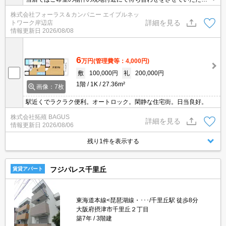
ご内覧いただくサービスや、主要駅までのお迎えサービスも実施中
株式会社フォーラス＆カンパニー エイブルネッ
です。詳しくは当店 「０１２０－９６７－０９９」にお気軽にお問
詳細を見る
トワーク岸辺店
合せ下さい♪
情報更新日
2026/08/08
6
万円
(管理費等：4,000円)
敷
100,000円
礼
200,000円
1階
1K
27.36m²
画像：7枚
駅近くでラクラク便利。オートロック。閑静な住宅街。日当良好。
株式会社拓殖 BAGUS
詳細を見る
情報更新日
2026/08/06
残り1件を表示する
フジパレス千里丘
賃貸アパート
東海道本線<琵琶湖線・･･･/千里丘駅 徒歩8分
大阪府摂津市千里丘２丁目
築7年
3階建