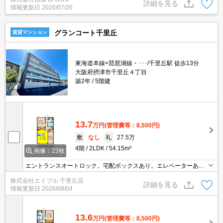
詳細を見る
情報更新日
2026/07/26
グランコート千里丘
賃貸マンション
東海道本線<琵琶湖線・･･･/千里丘駅 徒歩13分
大阪府摂津市千里丘４丁目
築2年
5階建
13.7
万円
(管理費等：8,500円)
敷
なし
礼
27.5万
4階
2LDK
54.15m²
画像：23枚
エントランスオートロック。宅配ボックスあり。エレベーターあ
り。カウンター式システムキッチン。温水洗浄便座付き。
株式会社エイブル 千里丘店
詳細を見る
情報更新日
2026/08/04
13.6
万円
(管理費等：8,500円)