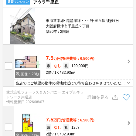
アウラ千里丘
賃貸マンション
東海道本線<琵琶湖線・･･･/千里丘駅 徒歩7分
大阪府摂津市千里丘２丁目
築20年
2階建
7.5
万円
(管理費等：6,500円)
敷
なし
礼
120,000円
2階
1K
32.93m²
画像：28枚
当店ではご希望の物件の現地付近にて待ち合わせをさせていただき
ご内覧いただくサービスや、主要駅までのお迎えサービスも実施中
株式会社フォーラス＆カンパニー エイブルネッ
です。詳しくは当店 「０１２０－９６７－０９９」にお気軽にお問
詳細を見る
トワーク岸辺店
合せ下さい♪
情報更新日
2026/08/07
7.5
万円
(管理費等：6,500円)
敷
なし
礼
12万
2階
1K
32.93m²
画像：23枚