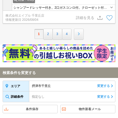
シャンプードレッサー付き。2口ガスコンロ付。クローゼット付。
エアコン付き。システムキッチンをお好みの方に。ぜひお問い合わ
株式会社エイブル 千里丘店
せください!。
詳細を見る
情報更新日
2026/08/04
1
2
3
4
検索条件を変更する
摂津市千里丘
変更する
エリア
詳細条件
指定なし
変更する
条件保存
物件新着メール