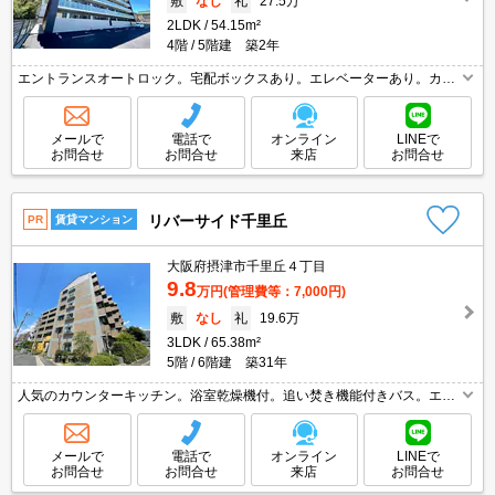
敷
なし
礼
27.5万
2LDK
54.15m²
4階
5階建 築2年
エントランスオートロック。宅配ボックスあり。エレベーターあり。カウ
ンター式システムキッチン。温水洗浄便座付き。
メールで
電話で
オンライン
LINEで
お問合せ
お問合せ
来店
お問合せ
リバーサイド千里丘
PR
賃貸マンション
大阪府摂津市千里丘４丁目
9.8
万円
(管理費等：7,000円)
敷
なし
礼
19.6万
3LDK
65.38m²
5階
6階建 築31年
人気のカウンターキッチン。浴室乾燥機付。追い焚き機能付きバス。エア
コン2基付き。独立洗面台が便利。収納たっぷりでお部屋が広く使えます
よ。エレベーター付きのマンションタイプ。防犯カメラついてます。
メールで
電話で
オンライン
LINEで
お問合せ
お問合せ
来店
お問合せ