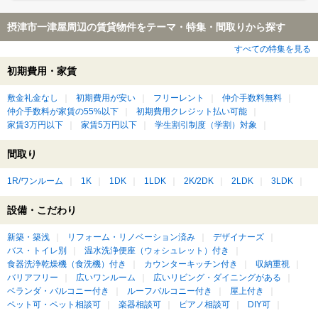
摂津市一津屋周辺の賃貸物件をテーマ・特集・間取りから探す
すべての特集を見る
初期費用・家賃
敷金礼金なし
初期費用が安い
フリーレント
仲介手数料無料
仲介手数料が家賃の55%以下
初期費用クレジット払い可能
家賃3万円以下
家賃5万円以下
学生割引制度（学割）対象
間取り
1R/ワンルーム
1K
1DK
1LDK
2K/2DK
2LDK
3LDK
設備・こだわり
新築・築浅
リフォーム・リノベーション済み
デザイナーズ
バス・トイレ別
温水洗浄便座（ウォシュレット）付き
食器洗浄乾燥機（食洗機）付き
カウンターキッチン付き
収納重視
バリアフリー
広いワンルーム
広いリビング・ダイニングがある
ベランダ・バルコニー付き
ルーフバルコニー付き
屋上付き
ペット可・ペット相談可
楽器相談可
ピアノ相談可
DIY可