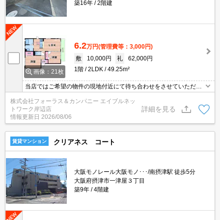
築16年
2階建
6.2
万円
(管理費等：3,000円)
敷
10,000円
礼
62,000円
1階
2LDK
49.25m²
画像：21枚
当店ではご希望の物件の現地付近にて待ち合わせをさせていただき
ご内覧いただくサービスや、主要駅までのお迎えサービスも実施中
株式会社フォーラス＆カンパニー エイブルネッ
です。詳しくは 当店「０１２０－９６７－０９９」にお気軽にお問
詳細を見る
トワーク岸辺店
合せ下さい♪
情報更新日
2026/08/06
クリアネス コート
賃貸マンション
大阪モノレール大阪モノ･･･/南摂津駅 徒歩5分
大阪府摂津市一津屋３丁目
築9年
4階建