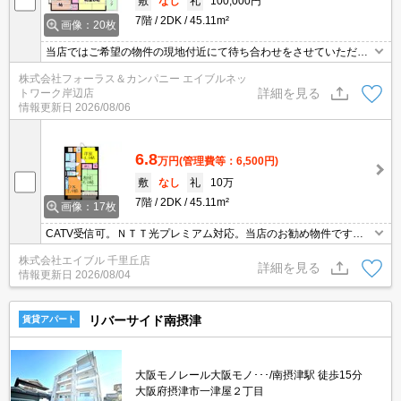
敷
なし
礼
100,000円
7階
2DK
45.11m²
画像：20枚
当店ではご希望の物件の現地付近にて待ち合わせをさせていただき
ご内覧いただくサービスや、主要駅までのお迎えサービスも実施中
株式会社フォーラス＆カンパニー エイブルネッ
です。詳しくは 当店「０１２０－９６７－０９９」にお気軽にお問
詳細を見る
トワーク岸辺店
合せ下さい♪
情報更新日
2026/08/06
6.8
万円
(管理費等：6,500円)
敷
なし
礼
10万
7階
2DK
45.11m²
画像：17枚
CATV受信可。ＮＴＴ光プレミアム対応。当店のお勧め物件です。1
年未満の解約時、違約金3ヶ月分発生。
株式会社エイブル 千里丘店
詳細を見る
情報更新日
2026/08/04
リバーサイド南摂津
賃貸アパート
大阪モノレール大阪モノ･･･/南摂津駅 徒歩15分
大阪府摂津市一津屋２丁目