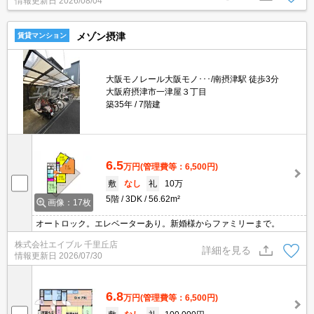
情報更新日
2026/08/04
メゾン摂津
賃貸マンション
大阪モノレール大阪モノ･･･/南摂津駅 徒歩3分
大阪府摂津市一津屋３丁目
築35年
7階建
6.5
万円
(管理費等：6,500円)
敷
なし
礼
10万
5階
3DK
56.62m²
画像：17枚
オートロック。エレベーターあり。新婚様からファミリーまで。
株式会社エイブル 千里丘店
詳細を見る
情報更新日
2026/07/30
6.8
万円
(管理費等：6,500円)