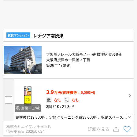
レナジア南摂津
賃貸マンション
大阪モノレール大阪モノ･･･/南摂津駅 徒歩8分
大阪府摂津市一津屋３丁目
築36年
7階建
3.9
万円
(管理費等：6,000円)
敷
なし
礼
なし
3階
1K
21.3m²
画像：17枚
鍵交換代19,800円。定額クリーニング費33,000円。収納スペースが
充実。眺望良好。
株式会社エイブル 千里丘店
詳細を見る
情報更新日
2026/07/24