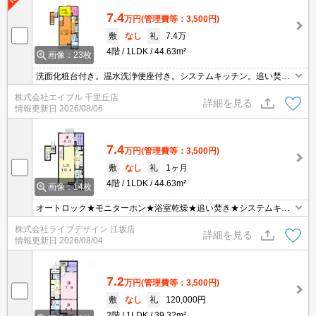
7.4
万円
(管理費等：3,500円)
敷
なし
礼
7.4万
4階
1LDK
44.63m²
画像：23枚
洗面化粧台付き。温水洗浄便座付き。システムキッチン。追い焚
き・エアコン・浴室乾燥機付きで設備充実!。24時間安心サポート1,
株式会社エイブル 千里丘店
980円。
詳細を見る
情報更新日
2026/08/06
7.4
万円
(管理費等：3,500円)
敷
なし
礼
1ヶ月
4階
1LDK
44.63m²
画像：14枚
オートロック★モニターホン★浴室乾燥★追い焚き★システムキッ
チン★ウォシュレット
株式会社ライブデザイン 江坂店
詳細を見る
情報更新日
2026/08/04
7.2
万円
(管理費等：3,500円)
敷
なし
礼
120,000円
2階
1LDK
39.32m²