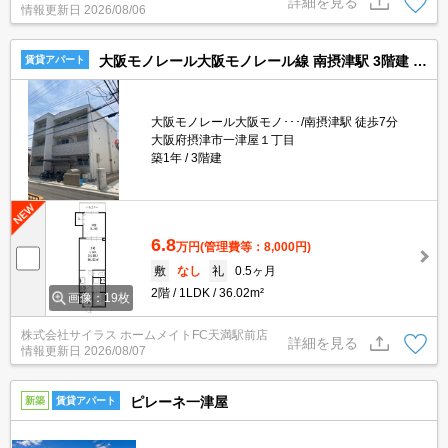
詳細を見る
情報更新日
2026/08/06
大阪モノレール大阪モノレール線 南摂津駅 3階建 築1年
賃貸アパート
大阪モノレール大阪モノ･･･/南摂津駅 徒歩7分
大阪府摂津市一津屋１丁目
築1年
3階建
6.8
万円
(管理費等：8,000円)
敷
なし
礼
0.5ヶ月
2階
1LDK
36.02m²
画像：19枚
株式会社サイラス ホームメイトFC天満駅前店
詳細を見る
情報更新日
2026/08/07
ピレーネ一津屋
新築
賃貸アパート