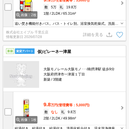
万円
(管理費等：5,000円)
敷
5万
礼
19.8万
1階
2LDK
65.31m²
画像：2枚
追い焚き機能付きバス。バス・トイレ別。浴室換気乾燥式。洗面化
粧台付き。温水洗浄便座付き。
株式会社エイブル 千里丘店
詳細を見る
情報更新日
2026/07/28
仮)ピレーネ一津屋
新築
賃貸アパート
大阪モノレール大阪モノ･･･/南摂津駅 徒歩9分
大阪府摂津市一津屋１丁目
新築
3階建
9.8
万円
(管理費等：5,000円)
敷
なし
礼
9.8万
2階
2LDK
49.98m²
画像：1枚
給湯付き。給湯付き。給湯付き。洗面化粧台付き。温水洗浄便座付