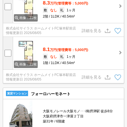
8.3
万円
(管理費等：5,000円)
敷
なし
礼
1ヶ月
2階
1LDK
40.54m²
画像：22枚
株式会社サイラス ホームメイトFC塚本駅前店
詳細を見る
情報更新日
2026/08/05
8.1
万円
(管理費等：5,000円)
敷
なし
礼
1ヶ月
1階
1LDK
40.54m²
画像：22枚
株式会社サイラス ホームメイトFC塚本駅前店
詳細を見る
情報更新日
2026/08/05
フォーロハーモネート
賃貸マンション
大阪モノレール大阪モノ･･･/南摂津駅 徒歩8分
大阪府摂津市一津屋２丁目
築31年
6階建