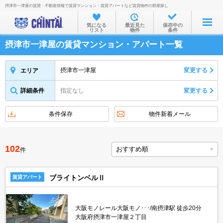
摂津市一津屋の賃貸・不動産情報で賃貸マンション・賃貸アパートなど賃貸物件の部屋探し
お部屋を探す
気になる
最近見た
保存中の
リスト
物件
条件
沿線・駅から
摂津市一津屋の賃貸マンション・アパート一覧
住所から
家賃相場から
摂津市一津屋
変更する
エリア
通勤通学時間から
詳細条件
指定なし
変更する
物件特集から
条件保存
物件新着メール
不動産会社から
TOP
102
件
ブライトンベルⅡ
賃貸アパート
大阪モノレール大阪モノ･･･/南摂津駅 徒歩20分
大阪府摂津市一津屋２丁目