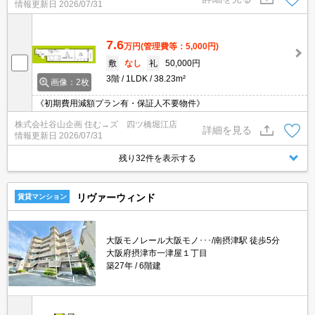
情報更新日
2026/07/31
7.6
万円
(管理費等：5,000円)
敷
なし
礼
50,000円
3階
1LDK
38.23m²
画像：2枚
《初期費用減額プラン有・保証人不要物件》
株式会社谷山企画 住む→ズ 四ツ橋堀江店
詳細を見る
情報更新日
2026/07/31
残り32件を表示する
リヴァーウィンド
賃貸マンション
大阪モノレール大阪モノ･･･/南摂津駅 徒歩5分
大阪府摂津市一津屋１丁目
築27年
6階建