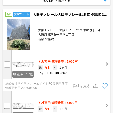
残り12件を表示する
大阪モノレール大阪モノレール線 南摂津駅 3階建 新築
新築
賃貸アパート
大阪モノレール大阪モノ･･･/南摂津駅 徒歩9分
大阪府摂津市一津屋１丁目
新築
3階建
7.6
万円
(管理費等：5,000円)
敷
なし
礼
1ヶ月
1階
1LDK
38.23m²
画像：17枚
株式会社サイラス ホームメイトFC天満駅前店
詳細を見る
情報更新日
2026/08/05
7.4
万円
(管理費等：5,000円)
敷
なし
礼
1ヶ月