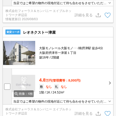
当店ではご希望の物件の現地付近にて待ち合わせをさせていただき
ご内覧いただくサービスや、主要駅までのお迎えサービスも実施中
株式会社フォーラス＆カンパニー エイブルネッ
です。詳しくは当店 「０１２０－９６７－０９９」にお気軽にお問
詳細を見る
トワーク岸辺店
合せ下さい♪
情報更新日
2026/08/03
レオネクスト一津屋
賃貸コーポ
大阪モノレール大阪モノ･･･/南摂津駅 徒歩4分
大阪府摂津市一津屋１丁目
築16年
2階建
4.8
万円
(管理費等：8,000円)
敷
なし
礼
なし
1階
1K
24.52m²
画像：4枚
当店ではご希望の物件の現地付近にて待ち合わせをさせていただき
ご内覧いただくサービスや、主要駅までのお迎えサービスも実施中
株式会社フォーラス＆カンパニー エイブルネッ
です。詳しくは 当店「０１２０－９６７－０９９」にお気軽にお問
詳細を見る
トワーク岸辺店
合せ下さい♪