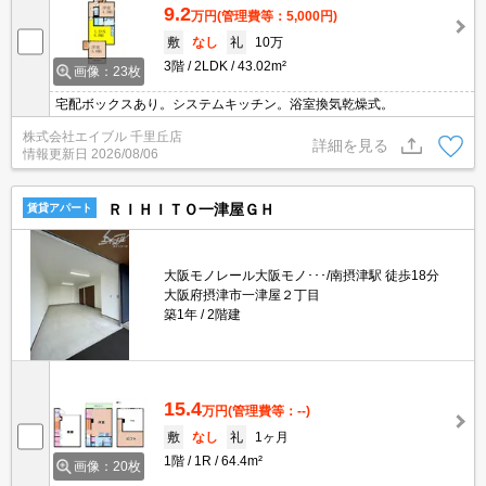
9.2
万円
(管理費等：5,000円)
敷
なし
礼
10万
3階
2LDK
43.02m²
画像：23枚
宅配ボックスあり。システムキッチン。浴室換気乾燥式。
株式会社エイブル 千里丘店
詳細を見る
情報更新日
2026/08/06
ＲＩＨＩＴＯ一津屋ＧＨ
賃貸アパート
大阪モノレール大阪モノ･･･/南摂津駅 徒歩18分
大阪府摂津市一津屋２丁目
築1年
2階建
15.4
万円
(管理費等：--)
敷
なし
礼
1ヶ月
1階
1R
64.4m²
画像：20枚