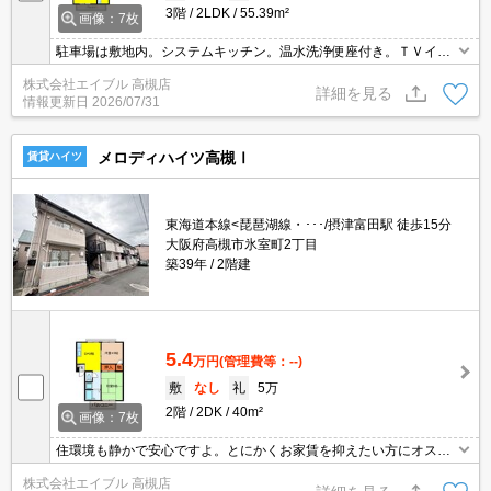
3階
2LDK
55.39m²
画像：7枚
駐車場は敷地内。システムキッチン。温水洗浄便座付き。ＴＶイン
ターホン付き。
株式会社エイブル 高槻店
詳細を見る
情報更新日
2026/07/31
メロディハイツ高槻Ⅰ
賃貸ハイツ
東海道本線<琵琶湖線・･･･/摂津富田駅 徒歩15分
大阪府高槻市氷室町2丁目
築39年
2階建
5.4
万円
(管理費等：--)
敷
なし
礼
5万
2階
2DK
40m²
画像：7枚
住環境も静かで安心ですよ。とにかくお家賃を抑えたい方にオスス
メ!。
株式会社エイブル 高槻店