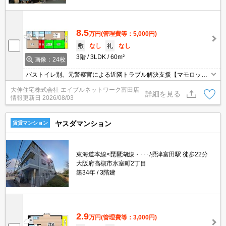
8.5
万円
(管理費等：5,000円)
敷
なし
礼
なし
3階
3LDK
60m²
画像：24枚
バストイレ別。元警察官による近隣トラブル解決支援【マモロッ
カ】導入。（無料サービス）
大伸住宅株式会社 エイブルネットワーク富田店
詳細を見る
情報更新日
2026/08/03
ヤスダマンション
賃貸マンション
東海道本線<琵琶湖線・･･･/摂津富田駅 徒歩22分
大阪府高槻市氷室町2丁目
築34年
3階建
2.9
万円
(管理費等：3,000円)