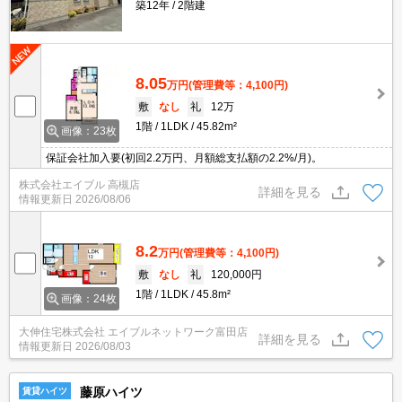
築12年
2階建
8.05
万円
(管理費等：4,100円)
敷
なし
礼
12万
1階
1LDK
45.82m²
画像：23枚
保証会社加入要(初回2.2万円、月額総支払額の2.2%/月)。
株式会社エイブル 高槻店
詳細を見る
情報更新日
2026/08/06
8.2
万円
(管理費等：4,100円)
敷
なし
礼
120,000円
1階
1LDK
45.8m²
画像：24枚
大伸住宅株式会社 エイブルネットワーク富田店
詳細を見る
情報更新日
2026/08/03
藤原ハイツ
賃貸ハイツ