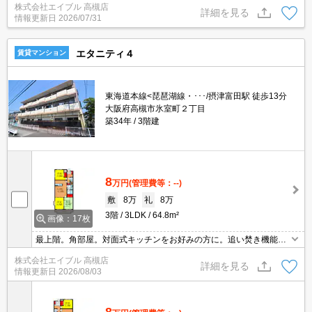
株式会社エイブル 高槻店
詳細を見る
情報更新日
2026/07/31
エタニティ４
賃貸マンション
東海道本線<琵琶湖線・･･･/摂津富田駅 徒歩13分
大阪府高槻市氷室町２丁目
築34年
3階建
8
万円
(管理費等：--)
敷
8万
礼
8万
3階
3LDK
64.8m²
画像：17枚
最上階。角部屋。対面式キッチンをお好みの方に。追い焚き機能付
きバス。保証委託料（賃料総額に対し、初回額50％、月額2％）。
株式会社エイブル 高槻店
初期費用・家賃カード払い可。
詳細を見る
情報更新日
2026/08/03
8