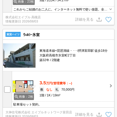
3階
2LDK
54.27m²
画像：23枚
これからご結婚のお二人に。インターネット無料で使い放題。全戸
角部屋。保証委託料（賃料総額に対し、初回額50％、月額2％）。
株式会社エイブル 高槻店
初期費用・家賃カード払い可。
詳細を見る
情報更新日
2026/08/03
ｳｪﾙｼｰ氷室
賃貸ハイツ
東海道本線<琵琶湖線・･･･/摂津富田駅 徒歩18分
大阪府高槻市氷室町2丁目
築32年
2階建
3.5
万円
(管理費等：--)
敷
なし
礼
70,000円
1階
1K
19m²
画像：2枚
駐車場セット契約。
大伸住宅株式会社 エイブルネットワーク富田店
詳細を見る
情報更新日
2026/08/03