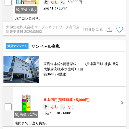
敷
なし
礼
50,000円
2階
1R
16m²
画像：8枚
ガスコンロ付き。
大伸住宅株式会社 エイブルネットワーク富田店
詳細を見る
情報更新日
2026/08/03
サンベ－ル高槻
賃貸マンション
東海道本線<琵琶湖線・･･･/摂津富田駅 徒歩15分
大阪府高槻市氷室町1丁目
築36年
4階建
8.5
万円
(管理費等：5,000円)
敷
なし
礼
なし
3階
3LDK
60m²
画像：17枚
南向きで日当り良好。