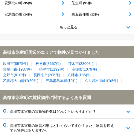
安満北の町
芝生町
(35件)
(35件)
安満西の町
東五百住町
(34件)
(33件)
もっと見る
高槻市氷室町周辺のエリアで物件が見つかりました
吹田市(8975件)
枚方市(3667件)
茨木市(2300件)
寝屋川市(1987件)
摂津市(1299件)
高槻市(1070件)
交野市(810件)
長岡京市(206件)
八幡市(185件)
乙訓郡大山崎町(20件)
三島郡島本町(19件)
久世郡久御山町(8件)
高槻市氷室町の賃貸物件に関するよくある質問
高槻市氷室町の賃貸物件数はどれくらいありますか？
高槻市氷室町の家賃相場はどれくらいですか？また、家賃を抑え
ても物件はありますか。