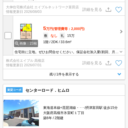
大伸住宅株式会社 エイブルネットワーク富田店
詳細を見る
情報更新日
2026/08/03
5
万円
(管理費等：2,000円)
敷
なし
礼
15万
1階
2DK
33.6m²
画像：23枚
住宅街に立地。ぜひお問合せください。保証会社加入要(初回、月額
総支払額の100%)。
株式会社エイブル 高槻店
詳細を見る
情報更新日
2026/07/31
残り1件を表示する
センターロード．ヒムロ
賃貸コーポ
東海道本線<琵琶湖線・･･･/摂津富田駅 徒歩15分
大阪府高槻市氷室町１丁目
築6年
2階建