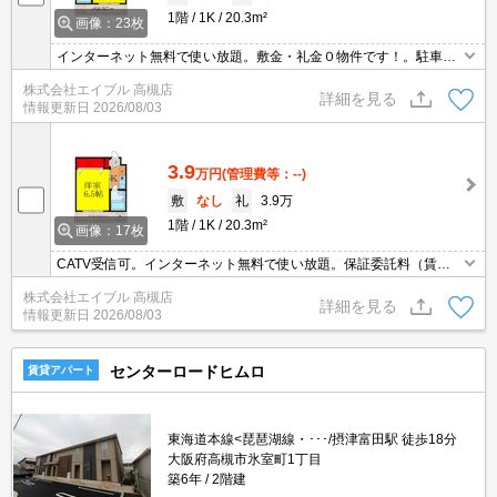
1階
1K
20.3m²
画像：23枚
インターネット無料で使い放題。敷金・礼金０物件です！。駐車場
は敷地内。
株式会社エイブル 高槻店
詳細を見る
情報更新日
2026/08/03
3.9
万円
(管理費等：--)
敷
なし
礼
3.9万
1階
1K
20.3m²
画像：17枚
CATV受信可。インターネット無料で使い放題。保証委託料（賃料
総額に対し、初回額50％、月額2％）。契約金（初期費用）クレジ
株式会社エイブル 高槻店
ット決済可。
詳細を見る
情報更新日
2026/08/03
センターロードヒムロ
賃貸アパート
東海道本線<琵琶湖線・･･･/摂津富田駅 徒歩18分
大阪府高槻市氷室町1丁目
築6年
2階建