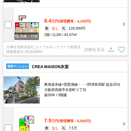
8.4
万円
(管理費等：4,100円)
敷
なし
礼
120,000円
2階
1LDK
43.47m²
画像：22枚
大伸住宅株式会社 エイブルネットワーク富田店
詳細を見る
情報更新日
2026/08/03
CREA MAISON氷室
賃貸マンション
東海道本線<琵琶湖線・･･･/摂津富田駅 徒歩20分
大阪府高槻市氷室町２丁目
築30年
3階建
7.5
万円
(管理費等：6,000円)
敷
なし
礼
7.5万