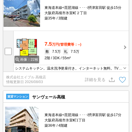
東海道本線<琵琶湖線・･･･/摂津富田駅 徒歩15分
大阪府高槻市氷室町２丁目
築35年
3階建
7.5
万円
(管理費等：--)
敷
7.5万
礼
7.5万
2階
3DK
55m²
画像：22枚
システムキッチン。温水洗浄便座付き。インターネット無料。TVイ
ンターホン付き。保証委託料（賃料総額に対し、初回額50％、月額
株式会社エイブル 高槻店
2％）。
詳細を見る
情報更新日
2026/08/03
サンヴェール高槻
賃貸マンション
東海道本線<琵琶湖線・･･･/摂津富田駅 徒歩17分
大阪府高槻市氷室町1丁目
築36年
4階建