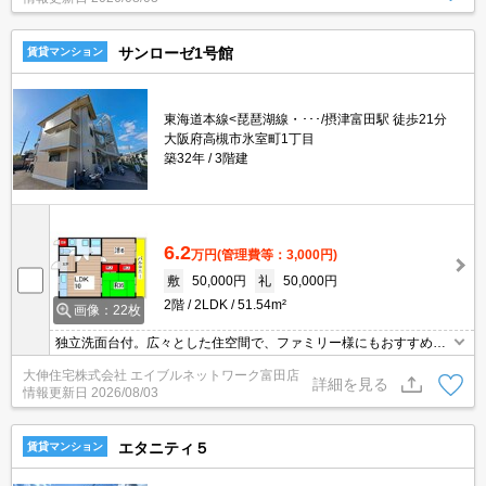
サンローゼ1号館
賃貸マンション
東海道本線<琵琶湖線・･･･/摂津富田駅 徒歩21分
大阪府高槻市氷室町1丁目
築32年
3階建
6.2
万円
(管理費等：3,000円)
敷
50,000円
礼
50,000円
2階
2LDK
51.54m²
画像：22枚
独立洗面台付。広々とした住空間で、ファミリー様にもおすすめの
物件となっています！
大伸住宅株式会社 エイブルネットワーク富田店
詳細を見る
情報更新日
2026/08/03
エタニティ５
賃貸マンション