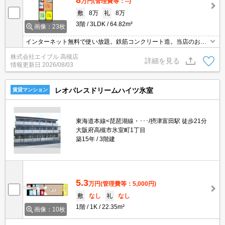
万円
(管理費等：--)
敷
8万
礼
8万
3階
3LDK
64.82m²
画像：23枚
インターネット無料で使い放題。鉄筋コンクリート造。当店のお勧
め物件です。ファミリー層に人気の落ち着いたエリアです。保証委
株式会社エイブル 高槻店
託料（賃料総額に対し、初回額50％、月額2％）。初期費用・家賃
詳細を見る
情報更新日
2026/08/03
カード払い可。
レオパレスドリームハイツ氷室
賃貸マンション
東海道本線<琵琶湖線・･･･/摂津富田駅 徒歩21分
大阪府高槻市氷室町1丁目
築15年
3階建
5.3
万円
(管理費等：5,000円)
敷
なし
礼
なし
1階
1K
22.35m²
画像：10枚