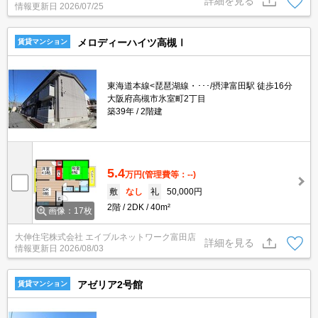
詳細を見る
情報更新日
2026/07/25
メロディーハイツ高槻Ⅰ
賃貸マンション
東海道本線<琵琶湖線・･･･/摂津富田駅 徒歩16分
大阪府高槻市氷室町2丁目
築39年
2階建
5.4
万円
(管理費等：--)
敷
なし
礼
50,000円
2階
2DK
40m²
画像：17枚
大伸住宅株式会社 エイブルネットワーク富田店
詳細を見る
情報更新日
2026/08/03
アゼリア2号館
賃貸マンション