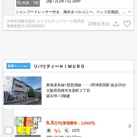
2階
2LDK
52.26m²
画像：5枚
シャンプードレッサー付き。南向きバルコニー。ペット応相談。ペ
ット飼育時、家賃1万円UP。礼金30万円
大伸住宅株式会社 エイブルネットワーク富田店
詳細を見る
情報更新日
2026/08/03
リバリティーＨＩＭＵＲＯ
賃貸マンション
東海道本線<琵琶湖線・･･･/摂津富田駅 徒歩20分
大阪府高槻市氷室町２丁目
築32年
3階建
6.5
万円
(管理費等：3,000円)
敷
なし
礼
10万