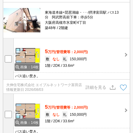
東海道本線<琵琶湖線・･･･/摂津富田駅 バス13
分 阿武野高前下車：停歩5分
大阪府高槻市氷室町4丁目
築48年
2階建
5
万円
(管理費等：2,000円)
敷
なし
礼
150,000円
1階
2DK
33.6m²
画像：14枚
バス追い焚き。
大伸住宅株式会社 エイブルネットワーク富田店
詳細を見る
情報更新日
2026/08/03
5
万円
(管理費等：2,000円)
敷
なし
礼
150,000円
1階
2DK
33.6m²
画像：14枚
バス追い焚き。