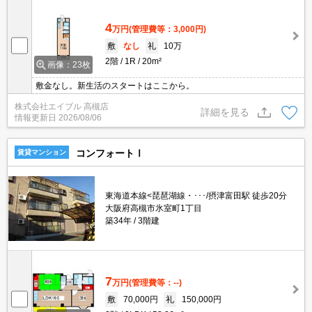
4
万円
(管理費等：3,000円)
敷
なし
礼
10万
2階
1R
20m²
画像：23枚
敷金なし。新生活のスタートはここから。
株式会社エイブル 高槻店
詳細を見る
情報更新日
2026/08/06
コンフォートⅠ
賃貸マンション
東海道本線<琵琶湖線・･･･/摂津富田駅 徒歩20分
大阪府高槻市氷室町1丁目
築34年
3階建
7
万円
(管理費等：--)
敷
70,000円
礼
150,000円