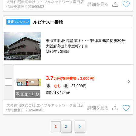
大伸住宅株式会社 エイブルネットワーク富田店
詳細を見る
情報更新日
2026/08/03
ルピナス一番館
賃貸マンション
東海道本線<琵琶湖線・･･･/摂津富田駅 徒歩20分
大阪府高槻市氷室町2丁目
築30年
3階建
3.7
万円
(管理費等：3,000円)
敷
なし
礼
37,000円
3階
1K
24m²
画像：11枚
大伸住宅株式会社 エイブルネットワーク富田店
詳細を見る
情報更新日
2026/08/03
1
2