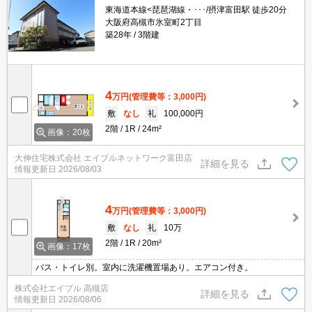
東海道本線<琵琶湖線・･･･/摂津富田駅 徒歩20分
大阪府高槻市氷室町2丁目
築28年
3階建
4
万円
(管理費等：3,000円)
敷
なし
礼
100,000円
2階
1R
24m²
画像：20枚
大伸住宅株式会社 エイブルネットワーク富田店
詳細を見る
情報更新日
2026/08/03
4
万円
(管理費等：3,000円)
敷
なし
礼
10万
2階
1R
20m²
画像：17枚
バス・トイレ別。室内に洗濯機置場あり。エアコン付き。
株式会社エイブル 高槻店
詳細を見る
情報更新日
2026/08/06