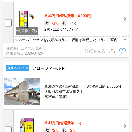
8.4
万円
(管理費等：4,100円)
敷
なし
礼
12万
2階
1LDK
43.47m²
画像：7枚
システムキッチンをお好みの方に。設備を重視したい方に。室内は
一見の価値あり。
株式会社エイブル 高槻店
詳細を見る
情報更新日
2026/07/25
アローフィールド
賃貸マンション
東海道本線<琵琶湖線・･･･/摂津富田駅 徒歩15分
大阪府高槻市氷室町２丁目
築29年
2階建
3.9
万円
(管理費等：--)
敷
なし
礼
なし