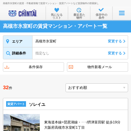
高槻市氷室町の賃貸・不動産情報で賃貸マンション・賃貸アパートなど賃貸物件の部屋探し
お部屋を探す
気になる
最近見た
保存中の
リスト
物件
条件
沿線・駅から
高槻市氷室町の賃貸マンション・アパート一覧
住所から
家賃相場から
高槻市氷室町
変更する
エリア
通勤通学時間から
詳細条件
指定なし
変更する
物件特集から
条件保存
物件新着メール
不動産会社から
TOP
32
件
ソレイユ
賃貸アパート
東海道本線<琵琶湖線・･･･/摂津富田駅 徒歩19分
大阪府高槻市氷室町1丁目