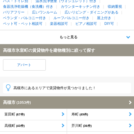
バス・トイレ別
温水洗浄便座（ウォシュレット）付き
食器洗浄乾燥機（食洗機）付き
カウンターキッチン付き
収納重視
バリアフリー
広いワンルーム
広いリビング・ダイニングがある
ベランダ・バルコニー付き
ルーフバルコニー付き
屋上付き
ペット可・ペット相談可
楽器相談可
ピアノ相談可
DIY可
もっと見る
高槻市氷室町の賃貸物件を建物種別に絞って探す
アパート
高槻市にあるエリアで賃貸物件が見つかりました！
高槻市
(1053件)
富田町
寿町
(67件)
(49件)
高槻町
芥川町
(43件)
(36件)