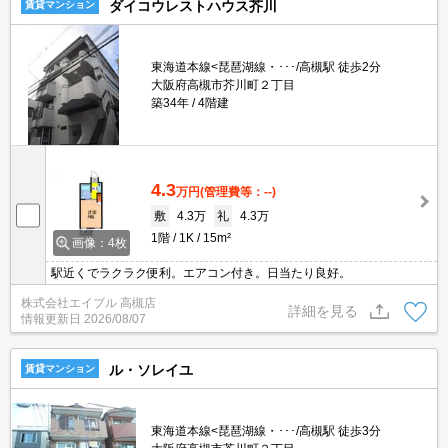
ダイコウレストハウス芥川
賃貸マンション
東海道本線<琵琶湖線・･･･/高槻駅 徒歩2分
大阪府高槻市芥川町２丁目
築34年
4階建
4.3
万円
(管理費等：--)
敷
4.3万
礼
4.3万
1階
1K
15m²
画像：4枚
駅近くでラクラク便利。エアコン付き。日当たり良好。
株式会社エイブル 高槻店
詳細を見る
情報更新日
2026/08/07
ル・ソレイユ
賃貸マンション
東海道本線<琵琶湖線・･･･/高槻駅 徒歩3分