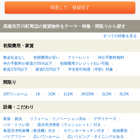
高槻市芥川町周辺の賃貸物件をテーマ・特集・間取りから探す
すべての特集を見る
初期費用・家賃
敷金礼金なし
初期費用が安い
フリーレント
仲介手数料無料
仲介手数料が家賃の55%以下
初期費用クレジット払い可能
家賃3万円以下
家賃5万円以下
学生割引制度（学割）対象
間取り
1R/ワンルーム
1K
1DK
1LDK
2K/2DK
2LDK
3LDK
設備・こだわり
新築・築浅
リフォーム・リノベーション済み
デザイナーズ
バス・トイレ別
温水洗浄便座（ウォシュレット）付き
食器洗浄乾燥機（食洗機）付き
カウンターキッチン付き
収納重視
バリアフリー
広いワンルーム
広いリビング・ダイニングがある