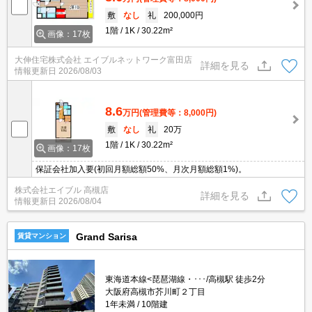
敷
なし
礼
200,000円
1階
1K
30.22m²
画像：17枚
大伸住宅株式会社 エイブルネットワーク富田店
詳細を見る
情報更新日
2026/08/03
8.6
万円
(管理費等：8,000円)
敷
なし
礼
20万
1階
1K
30.22m²
画像：17枚
保証会社加入要(初回月額総額50%、月次月額総額1%)。
株式会社エイブル 高槻店
詳細を見る
情報更新日
2026/08/04
Grand Sarisa
賃貸マンション
東海道本線<琵琶湖線・･･･/高槻駅 徒歩2分
大阪府高槻市芥川町２丁目
1年未満
10階建