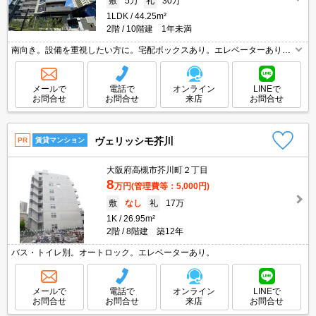
敷
5万
礼
30万
1LDK
44.25m²
2階
10階建 1年未満
南向き。設備を重視したい方に。宅配ボックスあり。エレベーターあり。
浴室乾燥機付。3口ガスコンロ付。保証会社加入要(初回月額総額50%、月
次月額総額1%)。ウォークインクローゼット付で収納自慢です。
メールで
電話で
オンライン
LINEで
お問合せ
お問合せ
来店
お問合せ
ヴェリッシモ芥川
PR
賃貸マンション
大阪府高槻市芥川町２丁目
8
万円
(管理費等：5,000円)
敷
なし
礼
17万
1K
26.95m²
2階
8階建 築12年
バス・トイレ別。オートロック。エレベーターあり。
メールで
電話で
オンライン
LINEで
お問合せ
お問合せ
来店
お問合せ