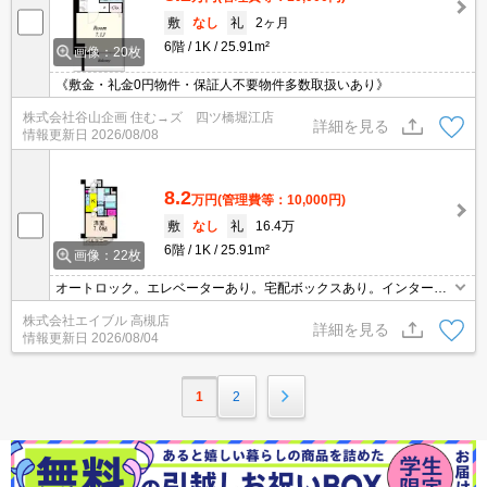
敷
なし
礼
2ヶ月
6階
1K
25.91m²
画像：20枚
《敷金・礼金0円物件・保証人不要物件多数取扱いあり》
株式会社谷山企画 住む→ズ 四ツ橋堀江店
詳細を見る
情報更新日
2026/08/08
8.2
万円
(管理費等：10,000円)
敷
なし
礼
16.4万
6階
1K
25.91m²
画像：22枚
オートロック。エレベーターあり。宅配ボックスあり。インターネ
ット無料で使い放題。
株式会社エイブル 高槻店
詳細を見る
情報更新日
2026/08/04
1
2