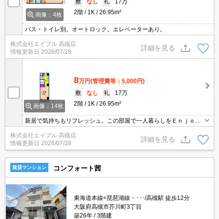
敷
なし
礼
17万
2階
1K
26.95m²
画像：4枚
バス・トイレ別。オートロック。エレベーターあり。
株式会社エイブル 高槻店
詳細を見る
情報更新日
2026/07/28
8
万円
(管理費等：5,000円)
敷
なし
礼
17万
2階
1K
26.95m²
画像：14枚
新居で気持ちもリフレッシュ。この部屋で一人暮らしをＥｎｊｏ
ｙ。保証会社加入要(月額総支払額の50%、10,000円/年)。
株式会社エイブル 高槻店
詳細を見る
情報更新日
2026/07/28
コンフォート茜
賃貸マンション
東海道本線<琵琶湖線・･･･/高槻駅 徒歩12分
大阪府高槻市芥川町3丁目
築26年
3階建