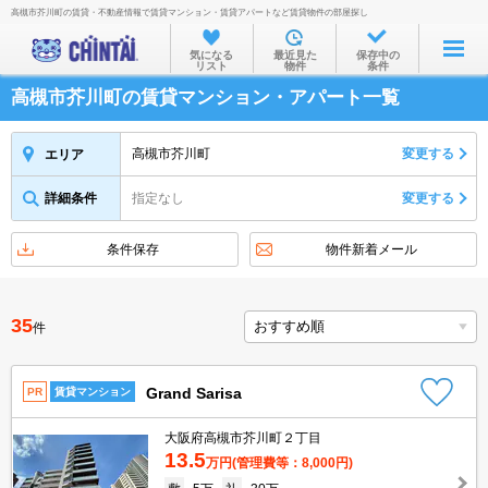
高槻市芥川町の賃貸・不動産情報で賃貸マンション・賃貸アパートなど賃貸物件の部屋探し
お部屋を探す
気になる
最近見た
保存中の
リスト
物件
条件
沿線・駅から
高槻市芥川町の賃貸マンション・アパート一覧
住所から
家賃相場から
高槻市芥川町
変更する
エリア
通勤通学時間から
詳細条件
指定なし
変更する
物件特集から
条件保存
物件新着メール
不動産会社から
TOP
35
件
Grand Sarisa
PR
賃貸マンション
大阪府高槻市芥川町２丁目
13.5
万円
(管理費等：8,000円)