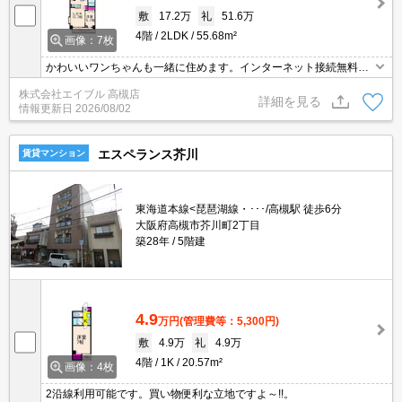
敷
17.2万
礼
51.6万
4階
2LDK
55.68m²
画像：7枚
かわいいワンちゃんも一緒に住めます。インターネット接続無料。
設備に注目。
株式会社エイブル 高槻店
詳細を見る
情報更新日
2026/08/02
エスペランス芥川
賃貸マンション
東海道本線<琵琶湖線・･･･/高槻駅 徒歩6分
大阪府高槻市芥川町2丁目
築28年
5階建
4.9
万円
(管理費等：5,300円)
敷
4.9万
礼
4.9万
4階
1K
20.57m²
画像：4枚
2沿線利用可能です。買い物便利な立地ですよ～!!。