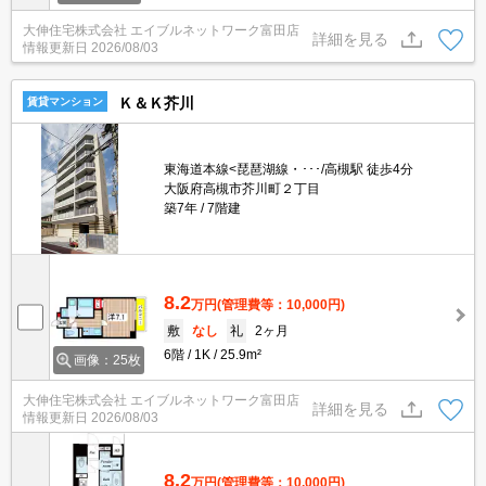
大伸住宅株式会社 エイブルネットワーク富田店
詳細を見る
情報更新日
2026/08/03
Ｋ＆Ｋ芥川
賃貸マンション
東海道本線<琵琶湖線・･･･/高槻駅 徒歩4分
大阪府高槻市芥川町２丁目
築7年
7階建
8.2
万円
(管理費等：10,000円)
敷
なし
礼
2ヶ月
6階
1K
25.9m²
画像：25枚
大伸住宅株式会社 エイブルネットワーク富田店
詳細を見る
情報更新日
2026/08/03
8.2
万円
(管理費等：10,000円)