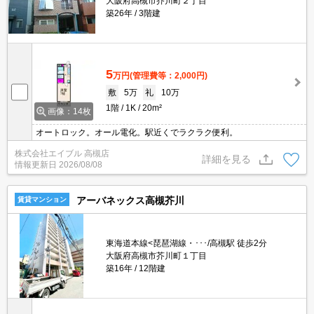
大阪府高槻市芥川町２丁目
築26年
3階建
5
万円
(管理費等：2,000円)
敷
5万
礼
10万
1階
1K
20m²
画像：14枚
オートロック。オール電化。駅近くでラクラク便利。
株式会社エイブル 高槻店
詳細を見る
情報更新日
2026/08/08
アーバネックス高槻芥川
賃貸マンション
東海道本線<琵琶湖線・･･･/高槻駅 徒歩2分
大阪府高槻市芥川町１丁目
築16年
12階建