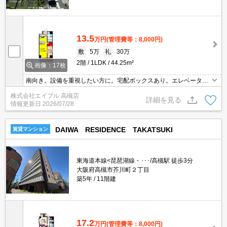
13.5
万円
(管理費等：8,000円)
敷
5万
礼
30万
2階
1LDK
44.25m²
画像：17枚
南向き。設備を重視したい方に。宅配ボックスあり。エレベーター
あり。浴室乾燥機付。3口ガスコンロ付。保証会社加入要(初回月額
株式会社エイブル 高槻店
総額50%、月次月額総額1%)。ウォークインクローゼット付で収納
詳細を見る
情報更新日
2026/07/28
自慢です。
DAIWA RESIDENCE TAKATSUKI
賃貸マンション
東海道本線<琵琶湖線・･･･/高槻駅 徒歩3分
大阪府高槻市芥川町２丁目
築5年
11階建
17.2
万円
(管理費等：8,000円)