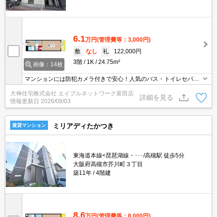
6.1
万円
(管理費等：3,000円)
敷
なし
礼
122,000円
3階
1K
24.75m²
画像：14枚
マンションには防犯カメラ付きで安心！人気のバス・トイレセパレ
ートになります。JR高槻駅にも徒歩圏内で、新快速停車駅の為、京
大伸住宅株式会社 エイブルネットワーク富田店
都・大阪方面も時短短縮できます！駅前には大型ショッピングセン
詳細を見る
情報更新日
2026/08/03
ターがあって便利です！
ミリアディたかつき
賃貸マンション
東海道本線<琵琶湖線・･･･/高槻駅 徒歩5分
大阪府高槻市芥川町３丁目
築11年
4階建
8.6
万円
(管理費等：8,000円)