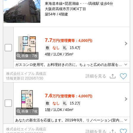
東海道本線<琵琶湖線・･･･/高槻駅 徒歩6分
大阪府高槻市芥川町4丁目
築54年
4階建
7.7
万円
(管理費等：4,000円)
敷
なし
礼
15.4万
4階
1LDK
35m²
画像：7枚
ガスコンロ使用可。お料理好きの方に。ちょっと広めのお部屋をお
探しのあなたへ。
株式会社エイブル 高槻店
詳細を見る
情報更新日
2026/07/30
7.6
万円
(管理費等：4,000円)
敷
なし
礼
15.2万
1階
1LDK
40m²
画像：7枚
あなたの新生活を応援します。2019年9月、リノベーション(室内全
面改装)済み。
株式会社エイブル 高槻店
詳細を見る