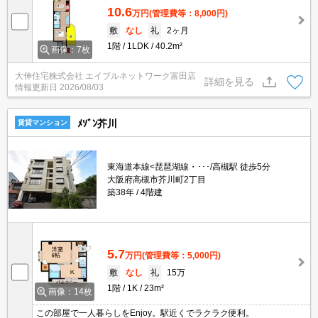
10.6
万円
(管理費等：8,000円)
敷
なし
礼
2ヶ月
1階
1LDK
40.2m²
画像：7枚
大伸住宅株式会社 エイブルネットワーク富田店
詳細を見る
情報更新日
2026/08/03
ﾒｿﾞﾝ芥川
賃貸マンション
東海道本線<琵琶湖線・･･･/高槻駅 徒歩5分
大阪府高槻市芥川町2丁目
築38年
4階建
5.7
万円
(管理費等：5,000円)
敷
なし
礼
15万
1階
1K
23m²
画像：14枚
この部屋で一人暮らしをEnjoy。駅近くでラクラク便利。