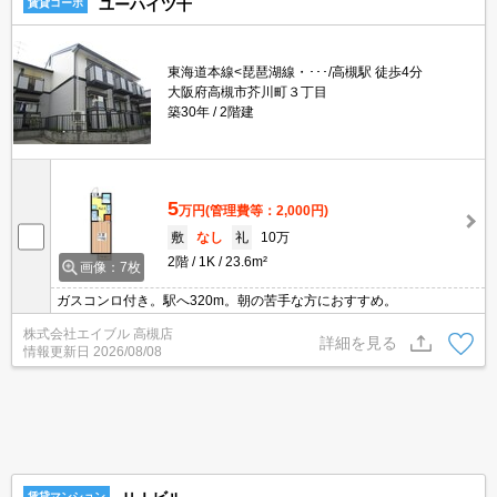
ユーハイツ千
賃貸コーポ
東海道本線<琵琶湖線・･･･/高槻駅 徒歩4分
大阪府高槻市芥川町３丁目
築30年
2階建
5
万円
(管理費等：2,000円)
敷
なし
礼
10万
2階
1K
23.6m²
画像：7枚
ガスコンロ付き。駅へ320m。朝の苦手な方におすすめ。
株式会社エイブル 高槻店
詳細を見る
情報更新日
2026/08/08
賃貸マンション