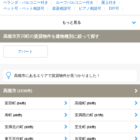
ベランダ・バルコニー付き
ルーフバルコニー付き
屋上付き
ペット可・ペット相談可
楽器相談可
ピアノ相談可
DIY可
もっと見る
高槻市芥川町の賃貸物件を建物種別に絞って探す
アパート
高槻市にあるエリアで賃貸物件が見つかりました！
高槻市
(1036件)
富田町
高槻町
(54件)
(50件)
寿町
安満西の町
(48件)
(37件)
安満北の町
芝生町
(35件)
(33件)
東五百住町
氷室町
(31件)
(30件)