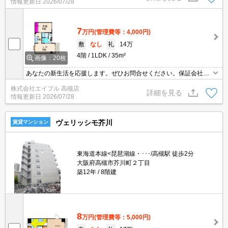
情報更新日
2026/07/28
7
万円
(管理費等：4,000円)
敷
なし
礼
14万
4階
1LDK
35m²
画像：20枚
あなたの新生活を応援します。ぜひお問合せください。保証会社加
入要(月額総支払額の50%、10,000円/年)。
株式会社エイブル 高槻店
詳細を見る
情報更新日
2026/07/28
ヴェリッシモ芥川
賃貸マンション
東海道本線<琵琶湖線・･･･/高槻駅 徒歩2分
大阪府高槻市芥川町２丁目
築12年
8階建
8
万円
(管理費等：5,000円)