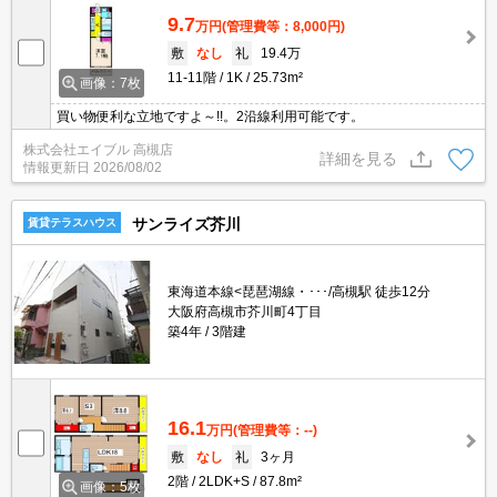
9.7
万円
(管理費等：8,000円)
敷
なし
礼
19.4万
11-11階
1K
25.73m²
画像：7枚
買い物便利な立地ですよ～!!。2沿線利用可能です。
株式会社エイブル 高槻店
詳細を見る
情報更新日
2026/08/02
サンライズ芥川
賃貸テラスハウス
東海道本線<琵琶湖線・･･･/高槻駅 徒歩12分
大阪府高槻市芥川町4丁目
築4年
3階建
16.1
万円
(管理費等：--)
敷
なし
礼
3ヶ月
2階
2LDK+S
87.8m²
画像：5枚