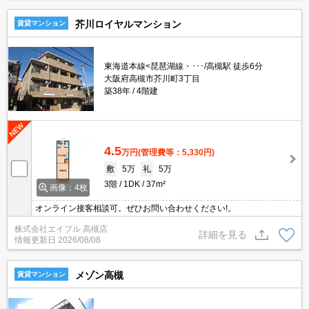
芥川ロイヤルマンション
賃貸マンション
東海道本線<琵琶湖線・･･･/高槻駅 徒歩6分
大阪府高槻市芥川町3丁目
築38年
4階建
4.5
万円
(管理費等：5,330円)
敷
5万
礼
5万
3階
1DK
37m²
画像：4枚
オンライン接客相談可。ぜひお問い合わせください!。
株式会社エイブル 高槻店
詳細を見る
情報更新日
2026/08/08
メゾン高槻
賃貸マンション