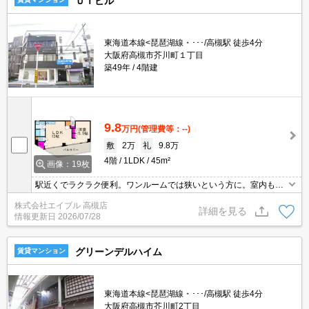
ＵＩビル
東海道本線<琵琶湖線・･･･/高槻駅 徒歩4分
大阪府高槻市芥川町１丁目
築49年
4階建
9.8
万円
(管理費等：--)
敷
2万
礼
9.8万
4階
1LDK
45m²
画像：19枚
駅近くでラクラク便利。ワンルームでは狭いという方に。室内も見
てくださいね。
株式会社エイブル 高槻店
詳細を見る
情報更新日
2026/07/28
グリーンデルハイム
賃貸マンション
東海道本線<琵琶湖線・･･･/高槻駅 徒歩4分
大阪府高槻市芥川町2丁目