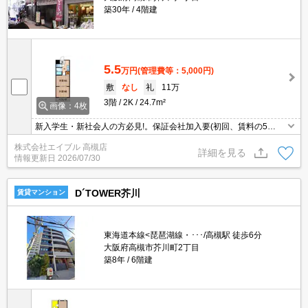
築30年
4階建
5.5
万円
(管理費等：5,000円)
敷
なし
礼
11万
3階
2K
24.7m²
画像：4枚
新入学生・新社会人の方必見!。保証会社加入要(初回、賃料の5
0%、更新保証料10,000円)。
株式会社エイブル 高槻店
詳細を見る
情報更新日
2026/07/30
D´TOWER芥川
賃貸マンション
東海道本線<琵琶湖線・･･･/高槻駅 徒歩6分
大阪府高槻市芥川町2丁目
築8年
6階建