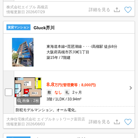
株式会社エイブル 高槻店
詳細を見る
情報更新日
2026/07/29
Gluck芥川
賃貸マンション
東海道本線<琵琶湖線・･･･/高槻駅 徒歩8分
大阪府高槻市芥川町1丁目
築15年
7階建
8.8
万円
(管理費等：8,000円)
敷
なし
礼
2ヶ月
3階
1LDK
33.94m²
画像：2枚
防犯モデルマンション。オール電化。
大伸住宅株式会社 エイブルネットワーク富田店
詳細を見る
情報更新日
2026/08/03