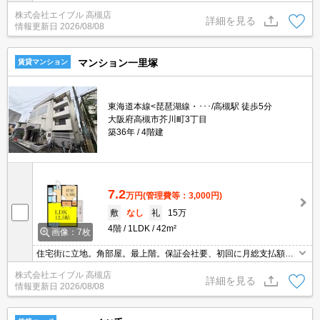
株式会社エイブル 高槻店
詳細を見る
情報更新日
2026/08/08
マンション一里塚
賃貸マンション
東海道本線<琵琶湖線・･･･/高槻駅 徒歩5分
大阪府高槻市芥川町3丁目
築36年
4階建
7.2
万円
(管理費等：3,000円)
敷
なし
礼
15万
4階
1LDK
42m²
画像：7枚
住宅街に立地。角部屋。最上階。保証会社要、初回に月総支払額の
50%、800円/月。
株式会社エイブル 高槻店
詳細を見る
情報更新日
2026/08/08