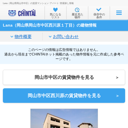
Lana（岡山県岡山市中区）の賃貸マンション･アパート･部屋探し情報
お部屋を探す
気になる
最近見た
保存中の
リスト
物件
条件
沿線・駅から
Lana（岡山県岡山市中区西川原１丁目）の建物情報
住所から
物件概要
お問い合わせ
家賃相場から
通勤通学時間から
このページの情報は広告情報ではありません。
過去から現在までCHINTAIネット掲載のあった物件情報を元に作成した参考ペ
ージです。
物件特集から
不動産会社から
岡山市中区の賃貸物件を見る
＞
TOP
岡山市中区西川原の賃貸物件を見る
＞