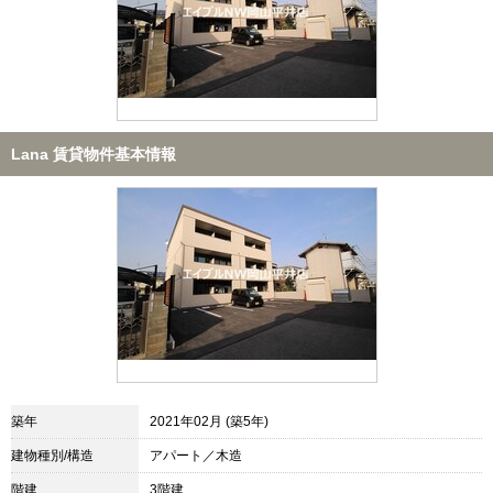
Lana 賃貸物件基本情報
築年
2021年02月 (築5年)
建物種別/構造
アパート／木造
階建
3階建