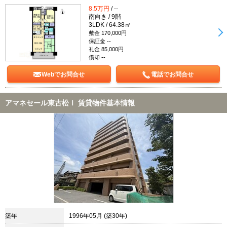
8.5万円
/ --
南向き / 9階
3LDK / 64.38㎡
敷金 170,000円
保証金 --
礼金 85,000円
償却 --
Webでお問合せ
電話でお問合せ
アマネセール東古松Ⅰ 賃貸物件基本情報
築年
1996年05月 (築30年)