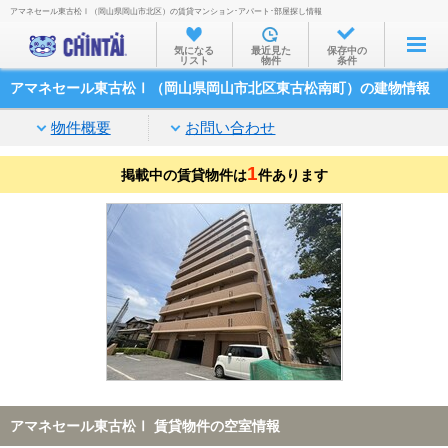
アマネセール東古松Ⅰ（岡山県岡山市北区）の賃貸マンション･アパート･部屋探し情報
お部屋を探す
気になる
最近見た
保存中の
リスト
物件
条件
沿線・駅から
アマネセール東古松Ⅰ（岡山県岡山市北区東古松南町）の建物情報
住所から
物件概要
お問い合わせ
家賃相場から
1
掲載中の賃貸物件は
通勤通学時間から
件あります
物件特集から
不動産会社から
TOP
アマネセール東古松Ⅰ 賃貸物件の空室情報