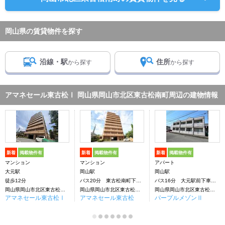
岡山県の賃貸物件を探す
沿線・駅
住所
から探す
から探す
アマネセール東古松Ⅰ 岡山県岡山市北区東古松南町周辺の建物情報
新着
掲載物件有
新着
掲載物件有
新着
掲載物件有
マンション
マンション
アパート
大元駅
岡山駅
岡山駅
徒歩12分
バス20分 東古松南町下車：停歩1分
バス16分 大元駅前下車：停歩12分
岡山県岡山市北区東古松南町
岡山県岡山市北区東古松南町
岡山県岡山市北区東古松南町
アマネセール東古松Ⅰ
アマネセール東古松
パープルメゾンⅡ