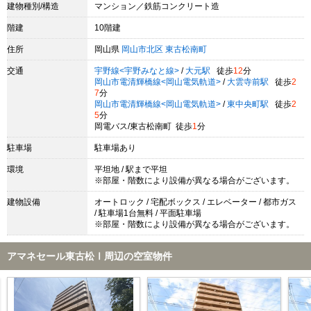
建物種別/構造
マンション／鉄筋コンクリート造
階建
10階建
住所
岡山県
岡山市北区
東古松南町
交通
宇野線<宇野みなと線>
/
大元駅
徒歩
12
分
岡山市電清輝橋線<岡山電気軌道>
/
大雲寺前駅
徒歩
2
7
分
岡山市電清輝橋線<岡山電気軌道>
/
東中央町駅
徒歩
2
5
分
岡電バス/東古松南町 徒歩
1
分
駐車場
駐車場あり
環境
平坦地 / 駅まで平坦
※部屋・階数により設備が異なる場合がございます。
建物設備
オートロック / 宅配ボックス / エレベーター / 都市ガス
/ 駐車場1台無料 / 平面駐車場
※部屋・階数により設備が異なる場合がございます。
アマネセール東古松Ⅰ周辺の空室物件