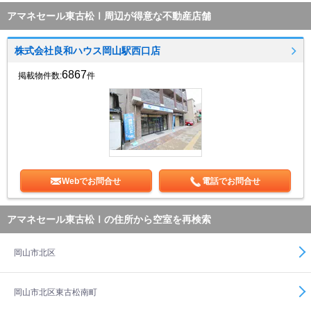
アマネセール東古松Ⅰ周辺が得意な不動産店舗
株式会社良和ハウス岡山駅西口店
6867
掲載物件数:
件
Webでお問合せ
電話でお問合せ
アマネセール東古松Ⅰの住所から空室を再検索
岡山市北区
岡山市北区東古松南町