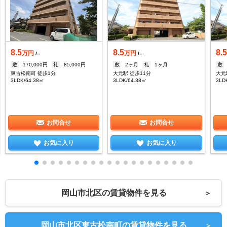
8.5
8.5
8.
万円
万円
/--
/--
敷
170,000円
礼
85,000円
敷
2ヶ月
礼
1ヶ月
敷
東古松南町 徒歩1分
大元駅 徒歩11分
大元
3LDK/64.38㎡
3LDK/64.38㎡
3LD
お問合せ
お問合せ
お気に入り
お気に入り
岡山市北区の賃貸物件を見る
＞
岡山市北区東古松南町の賃貸物件を見る
＞