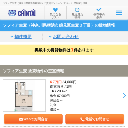
ソフィア生麦（神奈川県横浜市鶴見区）の賃貸マンション･アパート･部屋探し情報
お部屋を探す
気になる
最近見た
保存中の
リスト
物件
条件
沿線・駅から
ソフィア生麦（神奈川県横浜市鶴見区生麦３丁目）の建物情報
住所から
物件概要
お問い合わせ
家賃相場から
1
掲載中の賃貸物件は
通勤通学時間から
件あります
物件特集から
ソフィア生麦 賃貸物件の空室情報
不動産会社から
6.7万円
/ 4,000円
TOP
南東向き / 1階
1K / 20.4㎡
敷金 67,000円
保証金 --
礼金 --
償却 --
Webでお問合せ
電話でお問合せ