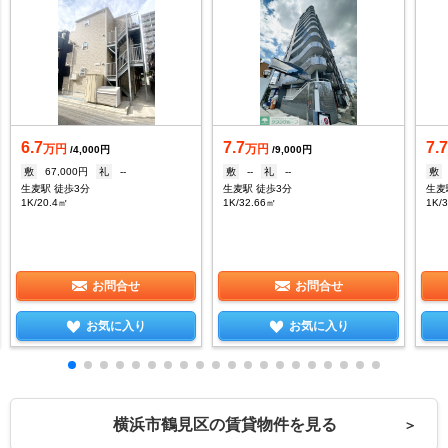
6.7
7.7
7.
万円
万円
/4,000円
/9,000円
敷
67,000円
礼
--
敷
--
礼
--
敷
生麦駅 徒歩3分
生麦駅 徒歩3分
生麦
1K/20.4㎡
1K/32.66㎡
1K/
お問合せ
お問合せ
お気に入り
お気に入り
横浜市鶴見区の賃貸物件を見る
＞