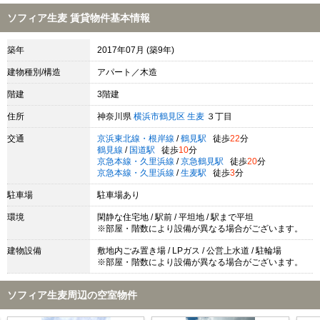
ソフィア生麦 賃貸物件基本情報
築年
2017年07月 (築9年)
建物種別/構造
アパート／木造
階建
3階建
住所
神奈川県
横浜市鶴見区
生麦
３丁目
交通
京浜東北線・根岸線
/
鶴見駅
徒歩
22
分
鶴見線
/
国道駅
徒歩
10
分
京急本線・久里浜線
/
京急鶴見駅
徒歩
20
分
京急本線・久里浜線
/
生麦駅
徒歩
3
分
駐車場
駐車場あり
環境
閑静な住宅地 / 駅前 / 平坦地 / 駅まで平坦
※部屋・階数により設備が異なる場合がございます。
建物設備
敷地内ごみ置き場 / LPガス / 公営上水道 / 駐輪場
※部屋・階数により設備が異なる場合がございます。
ソフィア生麦周辺の空室物件