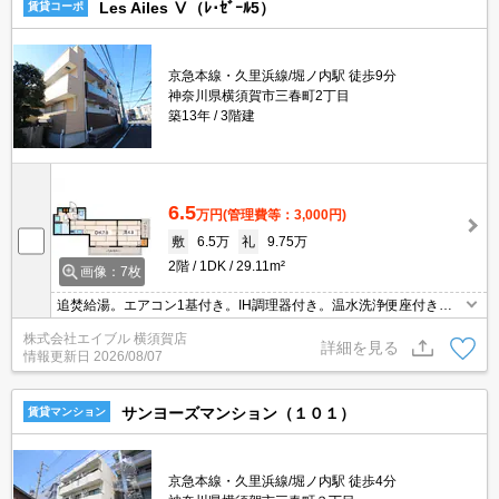
Les Ailes Ⅴ（ﾚ･ｾﾞｰﾙ5）
賃貸コーポ
京急本線・久里浜線/堀ノ内駅 徒歩9分
神奈川県横須賀市三春町2丁目
築13年
3階建
6.5
万円
(管理費等：3,000円)
敷
6.5万
礼
9.75万
2階
1DK
29.11m²
画像：7枚
追焚給湯。エアコン1基付き。IH調理器付き。温水洗浄便座付き。
オススメ物件。仲介手数料家賃の0.55ヵ月分。
株式会社エイブル 横須賀店
詳細を見る
情報更新日
2026/08/07
サンヨーズマンション（１０１）
賃貸マンション
京急本線・久里浜線/堀ノ内駅 徒歩4分