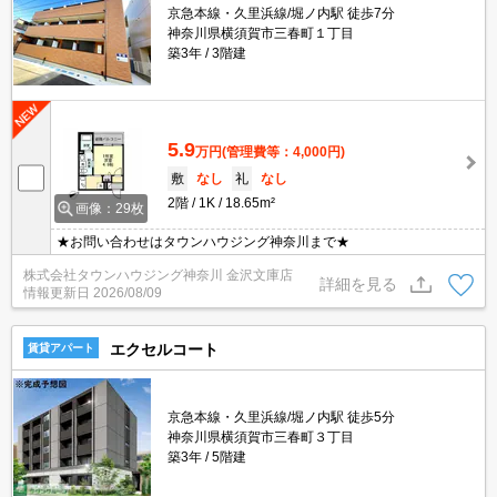
京急本線・久里浜線/堀ノ内駅 徒歩7分
神奈川県横須賀市三春町１丁目
築3年
3階建
5.9
万円
(管理費等：4,000円)
敷
なし
礼
なし
2階
1K
18.65m²
画像：29枚
★お問い合わせはタウンハウジング神奈川まで★
株式会社タウンハウジング神奈川 金沢文庫店
詳細を見る
情報更新日
2026/08/09
エクセルコート
賃貸アパート
京急本線・久里浜線/堀ノ内駅 徒歩5分
神奈川県横須賀市三春町３丁目
築3年
5階建