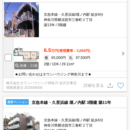
京急本線・久里浜線/堀ノ内駅 徒歩9分
神奈川県横須賀市三春町２丁目
築13年
3階建
6.5
万円
(管理費等：3,000円)
敷
65,000円
礼
97,500円
2階
1DK
29.11m²
画像：21枚
★お問い合わせはタウンハウジング神奈川まで★
株式会社タウンハウジング神奈川 金沢文庫店
詳細を見る
情報更新日
2026/08/08
京急本線・久里浜線 堀ノ内駅 3階建 築11年
賃貸マンション
京急本線・久里浜線/堀ノ内駅 徒歩6分
神奈川県横須賀市三春町２丁目