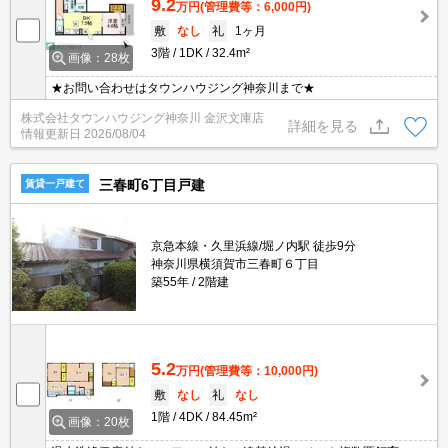
9.2
万円
(管理費等：6,000円)
敷
なし
礼
1ヶ月
3階
1DK
32.4m²
画像：28枚
★お問い合わせはタウンハウジング神奈川まで★
株式会社タウンハウジング神奈川 金沢文庫店
詳細を見る
情報更新日
2026/08/04
三春町6丁目戸建
賃貸一戸建て
京急本線・久里浜線/堀ノ内駅 徒歩9分
神奈川県横須賀市三春町６丁目
築55年
2階建
5.2
万円
(管理費等：10,000円)
敷
なし
礼
なし
1階
4DK
84.45m²
画像：20枚