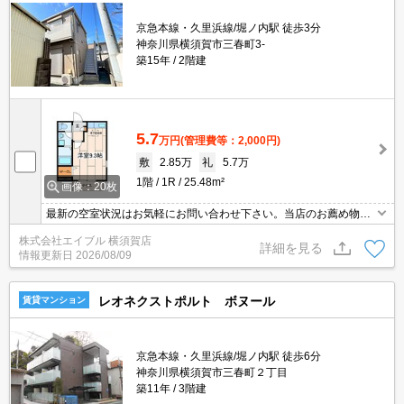
京急本線・久里浜線/堀ノ内駅 徒歩3分
神奈川県横須賀市三春町3-
築15年
2階建
5.7
万円
(管理費等：2,000円)
敷
2.85万
礼
5.7万
1階
1R
25.48m²
画像：20枚
最新の空室状況はお気軽にお問い合わせ下さい。当店のお薦め物
件。仲介手数料家賃の55%。消火剤・防災グッズ代16,500円～。
株式会社エイブル 横須賀店
詳細を見る
情報更新日
2026/08/09
レオネクストポルト ボヌール
賃貸マンション
京急本線・久里浜線/堀ノ内駅 徒歩6分
神奈川県横須賀市三春町２丁目
築11年
3階建