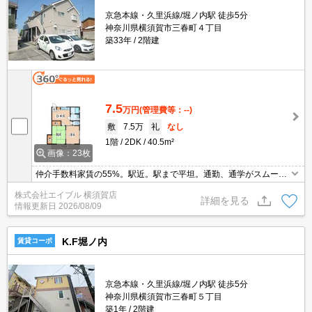
京急本線・久里浜線/堀ノ内駅 徒歩5分
神奈川県横須賀市三春町４丁目
築33年
2階建
7.5
万円
(管理費等：--)
敷
7.5万
礼
なし
1階
2DK
40.5m²
画像：23枚
仲介手数料家賃の55%。駅近。駅まで平坦。通勤、通学がスムー
ズ。駐車場は敷地内。閑静な住宅街。契約金（初期費用）クレジッ
株式会社エイブル 横須賀店
ト決済可。オンライン内見対応可。引越指定業者あり。
詳細を見る
情報更新日
2026/08/09
K.F堀ノ内
賃貸コーポ
京急本線・久里浜線/堀ノ内駅 徒歩5分
神奈川県横須賀市三春町５丁目
築1年
2階建