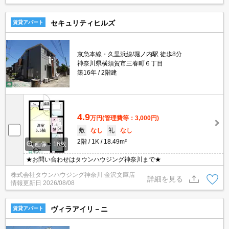
セキュリティヒルズ
賃貸アパート
京急本線・久里浜線/堀ノ内駅 徒歩8分
神奈川県横須賀市三春町６丁目
築16年
2階建
4.9
万円
(管理費等：3,000円)
敷
なし
礼
なし
2階
1K
18.49m²
画像：16枚
★お問い合わせはタウンハウジング神奈川まで★
株式会社タウンハウジング神奈川 金沢文庫店
詳細を見る
情報更新日
2026/08/08
ヴィラアイリ－ニ
賃貸アパート