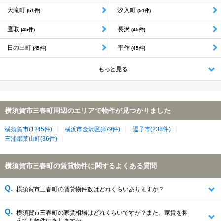
大滝町
汐入町
(51件)
(51件)
鷹取
長沢
(45件)
(45件)
日の出町
平作
(45件)
(45件)
もっと見る
横須賀市三春町周辺のエリアで物件が見つかりました
横須賀市(1245件)
横浜市金沢区(879件)
逗子市(238件)
三浦郡葉山町(36件)
横須賀市三春町の賃貸物件に関するよくある質問
横須賀市三春町の賃貸物件数はどれくらいありますか？
横須賀市三春町の家賃相場はどれくらいですか？また、家賃を抑
えても物件はありますか。