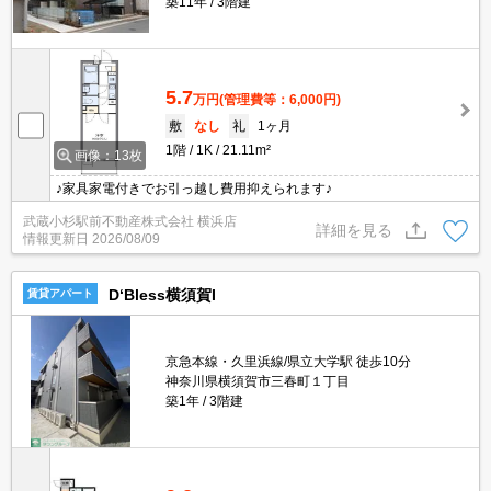
築11年
3階建
5.7
万円
(管理費等：6,000円)
敷
なし
礼
1ヶ月
1階
1K
21.11m²
画像：13枚
♪家具家電付きでお引っ越し費用抑えられます♪
武蔵小杉駅前不動産株式会社 横浜店
詳細を見る
情報更新日
2026/08/09
D‘Bless横須賀I
賃貸アパート
京急本線・久里浜線/県立大学駅 徒歩10分
神奈川県横須賀市三春町１丁目
築1年
3階建