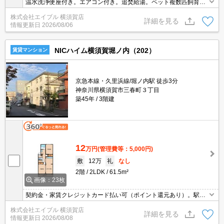
温水洗浄便座付き。エアコン付き。追焚給湯。ペット複数匹飼育応
相談。大型犬飼育可。ペット飼育の場合、敷金1ヵ月分増。
株式会社エイブル 横須賀店
詳細を見る
情報更新日
2026/08/06
NICハイム横須賀堀ノ内（202）
賃貸マンション
京急本線・久里浜線/堀ノ内駅 徒歩3分
神奈川県横須賀市三春町３丁目
築45年
3階建
12
万円
(管理費等：5,000円)
敷
12万
礼
なし
2階
2LDK
61.5m²
画像：23枚
契約金・家賃クレジットカード払い可（ポイント還元あり）。駅ま
で平坦。オンライン内見対応可。2022年12月トイレ新品。子育てに
株式会社エイブル 横須賀店
優しい住環境。分譲賃貸。エアコン3基付き。
詳細を見る
情報更新日
2026/08/08