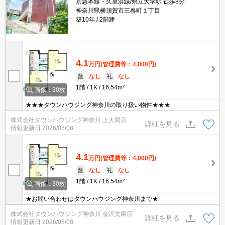
京急本線・久里浜線/県立大学駅 徒歩8分
神奈川県横須賀市三春町１丁目
築10年
2階建
4.1
万円
(管理費等：4,000円)
敷
なし
礼
なし
1階
1K
16.54m²
画像：30枚
★★★タウンハウジング神奈川の取り扱い物件★★★
株式会社タウンハウジング神奈川 上大岡店
詳細を見る
情報更新日
2026/08/08
4.1
万円
(管理費等：4,000円)
敷
なし
礼
なし
1階
1K
16.54m²
画像：30枚
★お問い合わせはタウンハウジング神奈川まで★
株式会社タウンハウジング神奈川 金沢文庫店
詳細を見る
情報更新日
2026/08/08