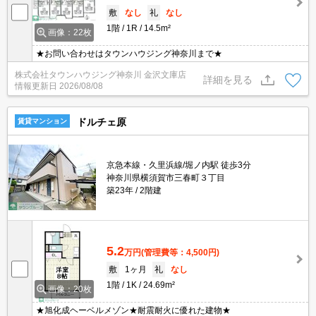
敷
なし
礼
なし
1階
1R
14.5m²
画像：22枚
★お問い合わせはタウンハウジング神奈川まで★
株式会社タウンハウジング神奈川 金沢文庫店
詳細を見る
情報更新日
2026/08/08
ドルチェ原
賃貸マンション
京急本線・久里浜線/堀ノ内駅 徒歩3分
神奈川県横須賀市三春町３丁目
築23年
2階建
5.2
万円
(管理費等：4,500円)
敷
1ヶ月
礼
なし
1階
1K
24.69m²
画像：20枚
★旭化成ヘーベルメゾン★耐震耐火に優れた建物★