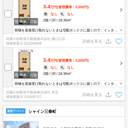
3.4
万円
(管理費等：5,000円)
敷
なし
礼
なし
2階
1R
18.36m²
画像：27枚
荷物を直接受け取れないときは宅配ボックスに届くので、インター
ネットショッピングをよくする方や日中家にいないことが多い方に
武蔵小杉駅前不動産株式会社 溝の口店
おすすめです。セキュリティ面は、TVインターホン・オートロック
詳細を見る
情報更新日
2026/08/08
などを設置しているので安全面でも優れております。室内設備はエ
アコン・冷房など大変充実しております。駐輪場が併設されている
物件です。
3.4
万円
(管理費等：5,000円)
敷
なし
礼
なし
2階
1R
18.36m²
画像：27枚
荷物を直接受け取れないときは宅配ボックスに届くので、インター
ネットショッピングをよくする方や日中家にいないことが多い方に
武蔵小杉駅前不動産株式会社 本店
おすすめです。セキュリティ面は、TVインターホン・オートロック
詳細を見る
情報更新日
2026/07/27
などを設置しているので安全面でも優れております。室内設備はエ
アコン・冷房など大変充実しております。駐輪場が併設されている
物件です。
シャイン三春町
賃貸アパート