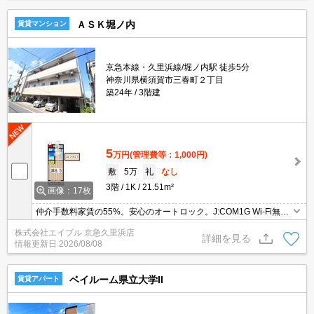
ＡＳＫ堀ノ内
賃貸マンション
京急本線・久里浜線/堀ノ内駅 徒歩5分
神奈川県横須賀市三春町２丁目
築24年
3階建
5
万円
(管理費等：1,000円)
敷
5万
礼
なし
3階
1K
21.51m²
画像：17枚
仲介手数料家賃の55%。安心のオートロック。J:COM1G Wi-Fi無
料。駅まで平坦。最上階。宅配ボックスあり。契約金・家賃クレジ
株式会社エイブル 京急久里浜店
ットカード払い可（ポイント還元あり）。オンライン内見対応可。
詳細を見る
情報更新日
2026/08/08
ベイルーム県立大学II
賃貸アパート