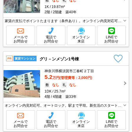
敷
なし
礼
なし
1K
19.87m²
2階
2階建 築40年
家賃の支払でポイントたまります（条件あり）。オンライン内見対応可。
仲介手数料家賃の55%。SAT119(消火剤)6,930円。引越指定業者あり。消
火剤・防災グッズ代16,500円～。
メールで
電話で
オンライン
LINEで
お問合せ
お問合せ
来店
お問合せ
グリ－ンメゾン1号棟
PR
賃貸マンション
神奈川県横須賀市三春町２丁目
5.2
万円
(管理費等：2,000円)
敷
なし
礼
なし
1DK
25.7m²
4階
4階建 築33年
オンライン内見対応可。オートロック。駅まで平坦。新生活のスタートは
ここから。
メールで
電話で
オンライン
LINEで
お問合せ
お問合せ
来店
お問合せ