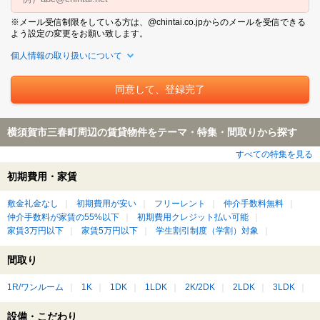
※メール受信制限をしている方は、@chintai.co.jpからのメールを受信できる
よう設定の変更をお願い致します。
個人情報の取り扱いについて
横須賀市三春町周辺の賃貸物件をテーマ・特集・間取りから探す
すべての特集を見る
初期費用・家賃
敷金礼金なし
初期費用が安い
フリーレント
仲介手数料無料
仲介手数料が家賃の55%以下
初期費用クレジット払い可能
家賃3万円以下
家賃5万円以下
学生割引制度（学割）対象
間取り
1R/ワンルーム
1K
1DK
1LDK
2K/2DK
2LDK
3LDK
設備・こだわり