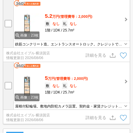
5.2
万円
(管理費等：2,000円)
敷
なし
礼
なし
1階
1DK
25.7m²
画像：23枚
鉄筋コンクリート造。エントランスオートロック。クレジットで家
賃支払可。引越指定業者あり。
株式会社エイブル 横須賀店
詳細を見る
情報更新日
2026/08/06
5
万円
(管理費等：2,000円)
敷
なし
礼
なし
1階
1DK
25.7m²
画像：23枚
屋根付駐輪場。敷地内防犯カメラ設置。契約金・家賃クレジットカ
ード払い可（ポイント還元あり）。オンライン内見対応可。ホーム
株式会社エイブル 横須賀店
ステージング画像（家具小物等含む）はCG。引越指定業者あり。
詳細を見る
情報更新日
2026/08/06