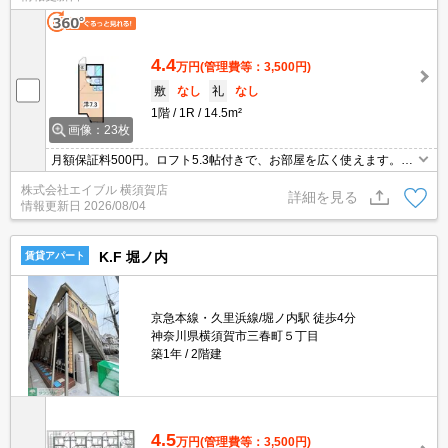
4.4
万円
(管理費等：3,500円)
敷
なし
礼
なし
1階
1R
14.5m²
画像：23枚
月額保証料500円。ロフト5.3帖付きで、お部屋を広く使えます。お
家賃下がりました。保証委託料（賃料総額に対し、初回額50％、月
株式会社エイブル 横須賀店
額2％）。
詳細を見る
情報更新日
2026/08/04
K.F 堀ノ内
賃貸アパート
京急本線・久里浜線/堀ノ内駅 徒歩4分
神奈川県横須賀市三春町５丁目
築1年
2階建
4.5
万円
(管理費等：3,500円)