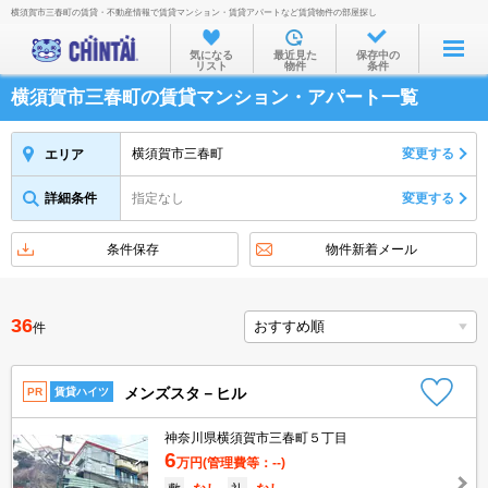
横須賀市三春町の賃貸・不動産情報で賃貸マンション・賃貸アパートなど賃貸物件の部屋探し
お部屋を探す
気になる
最近見た
保存中の
リスト
物件
条件
沿線・駅から
横須賀市三春町の賃貸マンション・アパート一覧
住所から
家賃相場から
横須賀市三春町
変更する
エリア
通勤通学時間から
詳細条件
指定なし
変更する
物件特集から
条件保存
物件新着メール
不動産会社から
TOP
36
件
メンズスタ－ヒル
PR
賃貸ハイツ
神奈川県横須賀市三春町５丁目
6
万円
(管理費等：--)