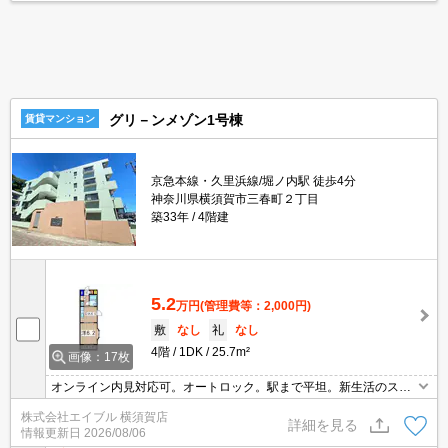
グリ－ンメゾン1号棟
賃貸マンション
京急本線・久里浜線/堀ノ内駅 徒歩4分
神奈川県横須賀市三春町２丁目
築33年
4階建
5.2
万円
(管理費等：2,000円)
敷
なし
礼
なし
4階
1DK
25.7m²
画像：17枚
オンライン内見対応可。オートロック。駅まで平坦。新生活のスタ
ートはここから。
株式会社エイブル 横須賀店
詳細を見る
情報更新日
2026/08/06