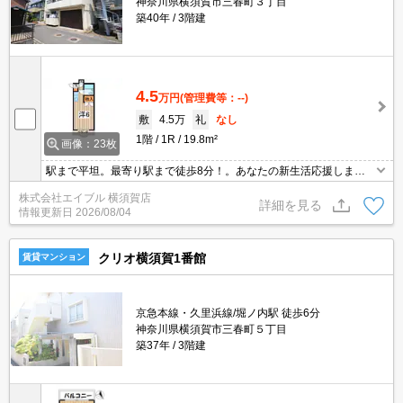
神奈川県横須賀市三春町３丁目
築40年
3階建
4.5
万円
(管理費等：--)
敷
4.5万
礼
なし
1階
1R
19.8m²
画像：23枚
駅まで平坦。最寄り駅まで徒歩8分！。あなたの新生活応援しま
す！。家賃の支払でポイントたまります（条件あり）。オンライン
株式会社エイブル 横須賀店
対応可。SAT119(消火剤)6,930円。消火剤・防災グッズ代16,500円
詳細を見る
情報更新日
2026/08/04
～。
クリオ横須賀1番館
賃貸マンション
京急本線・久里浜線/堀ノ内駅 徒歩6分
神奈川県横須賀市三春町５丁目
築37年
3階建