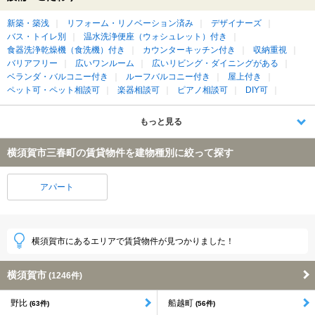
新築・築浅
リフォーム・リノベーション済み
デザイナーズ
バス・トイレ別
温水洗浄便座（ウォシュレット）付き
食器洗浄乾燥機（食洗機）付き
カウンターキッチン付き
収納重視
バリアフリー
広いワンルーム
広いリビング・ダイニングがある
ベランダ・バルコニー付き
ルーフバルコニー付き
屋上付き
ペット可・ペット相談可
楽器相談可
ピアノ相談可
DIY可
もっと見る
横須賀市三春町の賃貸物件を建物種別に絞って探す
アパート
横須賀市にあるエリアで賃貸物件が見つかりました！
横須賀市
(1246件)
野比
船越町
(63件)
(56件)