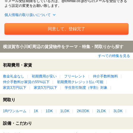
※メール受信制限をしている方は、@chintai.co.jpからのメールを受信できる
よう設定の変更をお願い致します。
個人情報の取り扱いについて
横須賀市小川町周辺の賃貸物件をテーマ・特集・間取りから探す
すべての特集を見る
初期費用・家賃
敷金礼金なし
初期費用が安い
フリーレント
仲介手数料無料
仲介手数料が家賃の55%以下
初期費用クレジット払い可能
家賃3万円以下
家賃5万円以下
学生割引制度（学割）対象
間取り
1R/ワンルーム
1K
1DK
1LDK
2K/2DK
2LDK
3LDK
設備・こだわり