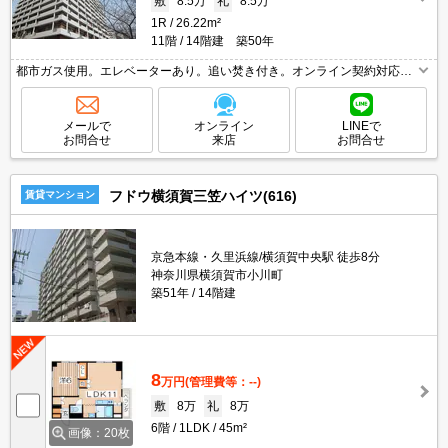
敷
8.5万
礼
8.5万
1R
26.22m²
11階
14階建 築50年
都市ガス使用。エレベーターあり。追い焚き付き。オンライン契約対応
可。
メールで
オンライン
LINEで
お問合せ
来店
お問合せ
フドウ横須賀三笠ハイツ(616)
賃貸マンション
京急本線・久里浜線/横須賀中央駅 徒歩8分
神奈川県横須賀市小川町
築51年
14階建
8
万円
(管理費等：--)
敷
8万
礼
8万
6階
1LDK
45m²
画像：20枚