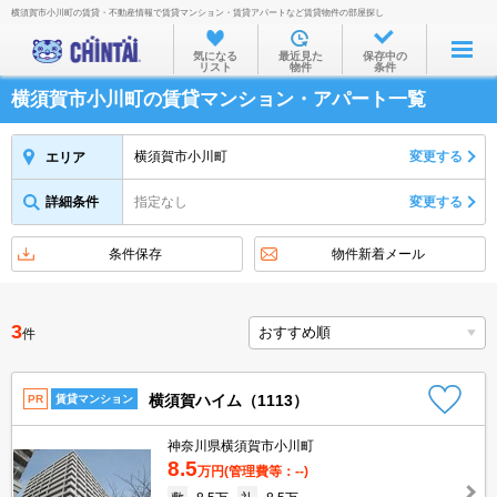
横須賀市小川町の賃貸・不動産情報で賃貸マンション・賃貸アパートなど賃貸物件の部屋探し
お部屋を探す
気になる
最近見た
保存中の
リスト
物件
条件
沿線・駅から
横須賀市小川町の賃貸マンション・アパート一覧
住所から
家賃相場から
横須賀市小川町
変更する
エリア
通勤通学時間から
詳細条件
指定なし
変更する
物件特集から
条件保存
物件新着メール
不動産会社から
TOP
3
件
横須賀ハイム（1113）
PR
賃貸マンション
神奈川県横須賀市小川町
8.5
万円
(管理費等：--)