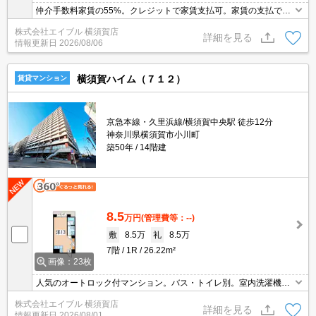
仲介手数料家賃の55%。クレジットで家賃支払可。家賃の支払でポ
イントたまります（条件あり）。
株式会社エイブル 横須賀店
詳細を見る
情報更新日
2026/08/06
横須賀ハイム（７１２）
賃貸マンション
京急本線・久里浜線/横須賀中央駅 徒歩12分
神奈川県横須賀市小川町
築50年
14階建
8.5
万円
(管理費等：--)
敷
8.5万
礼
8.5万
7階
1R
26.22m²
画像：23枚
人気のオートロック付マンション。バス・トイレ別。室内洗濯機置
場。トランクルームあり。ガスコンロ付き。暖房便座付き。神奈川
株式会社エイブル 横須賀店
歯科大学の学生さんにオススメ！。クレジットで家賃支払可。オン
詳細を見る
情報更新日
2026/08/01