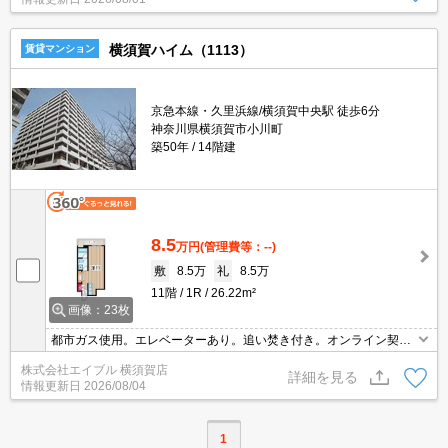
ライン内見対応可。
横須賀ハイム（1113）
賃貸マンション
京急本線・久里浜線/横須賀中央駅 徒歩6分
神奈川県横須賀市小川町
築50年
14階建
8.5
万円
(管理費等：--)
敷
8.5万
礼
8.5万
11階
1R
26.22m²
画像：23枚
都市ガス使用。エレベーターあり。追い焚き付き。オンライン契約
対応可。
株式会社エイブル 横須賀店
詳細を見る
情報更新日
2026/08/04
1