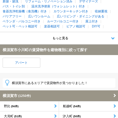
新築・築浅
リフォーム・リノベーション済み
デザイナーズ
バス・トイレ別
温水洗浄便座（ウォシュレット）付き
食器洗浄乾燥機（食洗機）付き
カウンターキッチン付き
収納重視
バリアフリー
広いワンルーム
広いリビング・ダイニングがある
ベランダ・バルコニー付き
ルーフバルコニー付き
屋上付き
ペット可・ペット相談可
楽器相談可
ピアノ相談可
DIY可
もっと見る
横須賀市小川町の賃貸物件を建物種別に絞って探す
アパート
横須賀市にあるエリアで賃貸物件が見つかりました！
横須賀市
(1250件)
野比
船越町
(56件)
(54件)
大滝町
汐入町
(51件)
(50件)