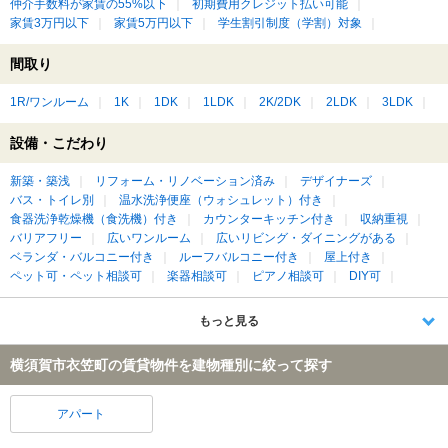
仲介手数料が家賃の55%以下
初期費用クレジット払い可能
家賃3万円以下
家賃5万円以下
学生割引制度（学割）対象
間取り
1R/ワンルーム
1K
1DK
1LDK
2K/2DK
2LDK
3LDK
設備・こだわり
新築・築浅
リフォーム・リノベーション済み
デザイナーズ
バス・トイレ別
温水洗浄便座（ウォシュレット）付き
食器洗浄乾燥機（食洗機）付き
カウンターキッチン付き
収納重視
バリアフリー
広いワンルーム
広いリビング・ダイニングがある
ベランダ・バルコニー付き
ルーフバルコニー付き
屋上付き
ペット可・ペット相談可
楽器相談可
ピアノ相談可
DIY可
もっと見る
横須賀市衣笠町の賃貸物件を建物種別に絞って探す
アパート