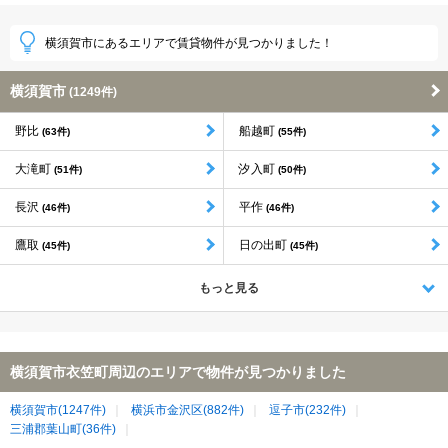
横須賀市にあるエリアで賃貸物件が見つかりました！
横須賀市
(1249件)
野比
船越町
(63件)
(55件)
大滝町
汐入町
(51件)
(50件)
長沢
平作
(46件)
(46件)
鷹取
日の出町
(45件)
(45件)
もっと見る
横須賀市衣笠町周辺のエリアで物件が見つかりました
横須賀市(1247件)
横浜市金沢区(882件)
逗子市(232件)
三浦郡葉山町(36件)