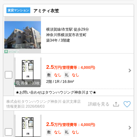
アミティ衣笠
賃貸マンション
横須賀線/衣笠駅 徒歩29分
神奈川県横須賀市衣笠町
築34年
3階建
2.5
万円
(管理費等：4,000円)
敷
なし
礼
なし
2階
1R
16.8m²
画像：33枚
★お問い合わせはタウンハウジング神奈川まで★
株式会社タウンハウジング神奈川 金沢文庫店
詳細を見る
情報更新日
2026/08/03
2.5
万円
(管理費等：4,000円)
敷
なし
礼
なし