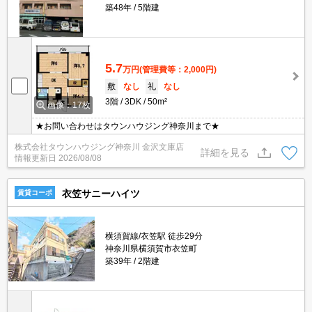
築48年
5階建
5.7
万円
(管理費等：2,000円)
敷
なし
礼
なし
3階
3DK
50m²
画像：17枚
★お問い合わせはタウンハウジング神奈川まで★
株式会社タウンハウジング神奈川 金沢文庫店
詳細を見る
情報更新日
2026/08/08
衣笠サニーハイツ
賃貸コーポ
横須賀線/衣笠駅 徒歩29分
神奈川県横須賀市衣笠町
築39年
2階建