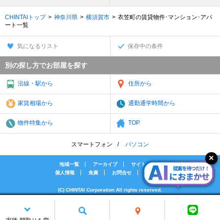
CHINTAIトップ
神奈川県
横須賀市
衣笠町の賃貸物件･マンション･アパ
ート一覧
気になるリスト
保存中の条件
別の探し方でお部屋を探す
沿線・駅から
住所から
家賃相場から
通勤通学時間から
物件特集から
TOP
スマートフォン
パソコン
地域一覧
アーカイブ
サイトマップ
個人情報
免責
お問合せ
会社案内
(C) CHINTAI Corporation All rights reserved.
[PR]賃貸物件の疑問解決！教えてエイブルAGENT
[PR]賃貸生活の工夫を紹介！CHINTAI情報局