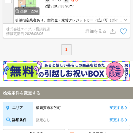
2階
2K
33.96m²
画像：22枚
引越指定業者あり。契約金・家賃クレジットカード払い可（ポイン
ト還元あり）。SAT119(消火剤)6,930円。貸主費用負担で鍵交換あ
株式会社エイブル 横須賀店
り。消火剤・防災グッズ代16,500円～。
詳細を見る
情報更新日
2026/08/06
1
検索条件を変更する
横須賀市衣笠町
変更する
エリア
詳細条件
指定なし
変更する