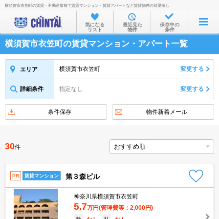
横須賀市衣笠町の賃貸・不動産情報で賃貸マンション・賃貸アパートなど賃貸物件の部屋探し
お部屋を探す
気になる
最近見た
保存中の
リスト
物件
条件
沿線・駅から
横須賀市衣笠町の賃貸マンション・アパート一覧
住所から
家賃相場から
横須賀市衣笠町
変更する
エリア
通勤通学時間から
詳細条件
指定なし
変更する
物件特集から
条件保存
物件新着メール
不動産会社から
TOP
30
件
第３森ビル
PR
賃貸マンション
神奈川県横須賀市衣笠町
5.7
万円
(管理費等：2,000円)