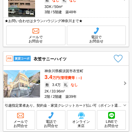
敷
なし
礼
なし
3DK
50m²
3階
5階建 築48年
★お問い合わせはタウンハウジング神奈川まで★
メールで
電話で
お問合せ
お問合せ
衣笠サニーハイツ
PR
賃貸コーポ
神奈川県横須賀市衣笠町
3.4
万円
(管理費等：--)
敷
3.4万
礼
なし
2K
33.96m²
2階
2階建 築39年
引越指定業者あり。契約金・家賃クレジットカード払い可（ポイント還元
あり）。SAT119(消火剤)6,930円。貸主費用負担で鍵交換あり。消火剤・
防災グッズ代16,500円～。
メールで
電話で
オンライン
LINEで
お問合せ
お問合せ
来店
お問合せ