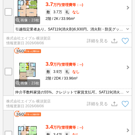
3.7
万円
(管理費等：--)
敷
3.7万
礼
なし
2階
2K
33.96m²
画像：23枚
引越指定業者あり。SAT119(消火剤)6,930円。消火剤・防災グッズ
代16,500円～。画像の家具はCGであり付いていません。
株式会社エイブル 横須賀店
詳細を見る
情報更新日
2026/08/06
3.9
万円
(管理費等：--)
敷
3.9万
礼
なし
2階
2DK
33.96m²
画像：23枚
仲介手数料家賃の55%。クレジットで家賃支払可。SAT119(消火剤)
6,930円。引越指定業者あり。自社管理物件。貸主費用負担で鍵交
株式会社エイブル 横須賀店
換あり。消火剤・防災グッズ代16,500円～。
詳細を見る
情報更新日
2026/08/06
3.4
万円
(管理費等：--)
敷
3.4万
礼
なし