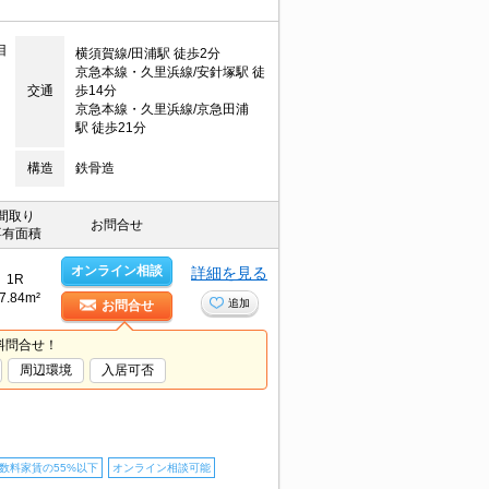
目
横須賀線/田浦駅 徒歩2分
京急本線・久里浜線/安針塚駅 徒
交通
歩14分
京急本線・久里浜線/京急田浦
駅 徒歩21分
構造
鉄骨造
間取り
お問合せ
専有面積
オンライン相談
詳細を見る
1R
7.84m²
追加
お問合せ
料問合せ！
周辺環境
入居可否
数料家賃の55%以下
オンライン相談可能