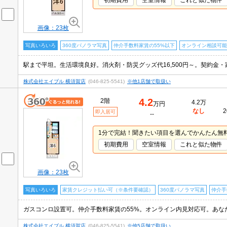
初期費用
空室情報
これと似た物件
画像：23枚
写真いろいろ
360度パノラマ写真
仲介手数料家賃の55%以下
オンライン相談可能
株式会社エイブル 横須賀店
(046-825-5541)
※他1店舗で取扱い
4.2
2階
4.2万
万円
なし
2
即入居可
--
1分で完結！聞きたい項目を選んでかんたん無
初期費用
空室情報
これと似た物件
画像：23枚
写真いろいろ
家賃クレジット払い可（※条件要確認）
360度パノラマ写真
仲介手
株式会社エイブル 横須賀店
(046-825-5541)
※他5店舗で取扱い