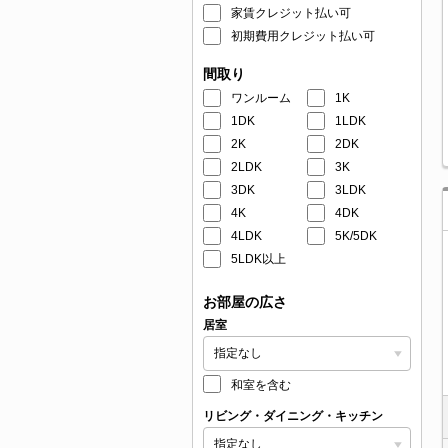
家賃クレジット払い可
初期費用クレジット払い可
間取り
ワンルーム
1K
1DK
1LDK
2K
2DK
2LDK
3K
3DK
3LDK
4K
4DK
4LDK
5K/5DK
5LDK以上
お部屋の広さ
居室
和室を含む
リビング・ダイニング・キッチン