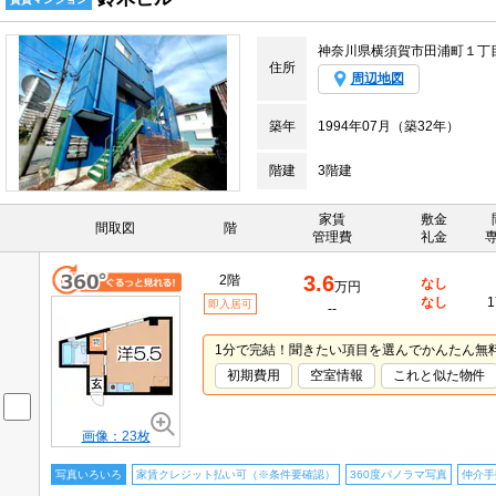
神奈川県横須賀市田浦町１丁
住所
周辺地図
築年
1994年07月（築32年）
階建
3階建
家賃
敷金
間取図
階
管理費
礼金
3.6
2階
なし
万円
なし
1
即入居可
--
1分で完結！聞きたい項目を選んでかんたん無
初期費用
空室情報
これと似た物件
画像：23枚
写真いろいろ
家賃クレジット払い可（※条件要確認）
360度パノラマ写真
仲介手