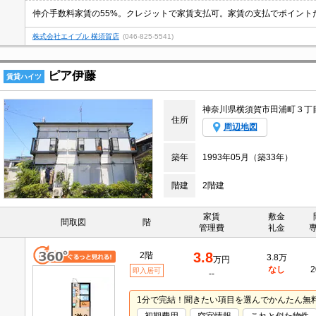
仲介手数料家賃の55%。クレジットで家賃支払可。家賃の支払でポイント
株式会社エイブル 横須賀店
(046-825-5541)
ピア伊藤
賃貸ハイツ
神奈川県横須賀市田浦町３丁
住所
周辺地図
築年
1993年05月（築33年）
階建
2階建
家賃
敷金
間取図
階
管理費
礼金
3.8
2階
3.8万
万円
なし
2
即入居可
--
1分で完結！聞きたい項目を選んでかんたん無