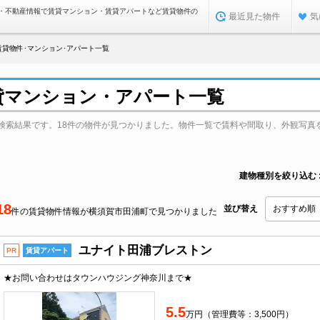
・不動産情報で賃貸マンション・賃貸アパートなど賃貸物件の
最近見た物件
気
賃貸物件･マンション･アパート一覧
貸マンション・アパート一覧
検索結果です。18件の物件が見つかりました。物件一覧で賃料や間取り、外観写真
建物種別を絞り込む
18
並び替え
件の賃貸物件情報が横須賀市田浦町で見つかりました
ユナイト田浦ブレストン
PR
賃貸アパート
★お問い合わせはタウンハウジング神奈川まで★
5.5
万円（管理費等：3,500円）