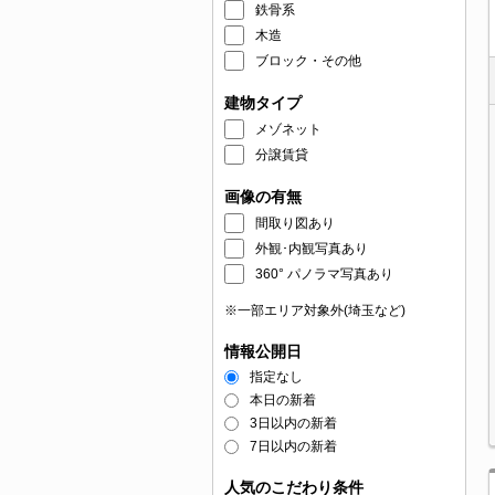
鉄骨系
木造
ブロック・その他
建物タイプ
メゾネット
分譲賃貸
画像の有無
間取り図あり
外観･内観写真あり
360° パノラマ写真あり
※一部エリア対象外(埼玉など)
情報公開日
指定なし
本日の新着
3日以内の新着
7日以内の新着
人気のこだわり条件