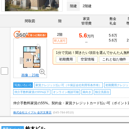
階建
2階建
家賃
敷金
間取図
階
管理費
礼金
5.6
2階
5.6万
万円
5.6万
2
即入居可
--
1分で完結！聞きたい項目を選んでかんたん無
初期費用
空室情報
これと似た物件
画像：23枚
写真いろいろ
家賃クレジット払い可（※保証会社利用等条件有）
初期費用クレジッ
仲介手数料家賃の55%以下
オンライン相談可能
南向き
独立洗面台
株式会社エイブル 金沢文庫店
(045-784-9510)
鈴木ビル
賃貸マンション