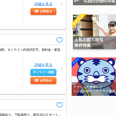
詳細を見る
お問合せ
仲介手数料家賃の55%。角部屋。パナホーム施工。礼金なし。J:COM320M Wi-Fi無料。オンライン内見対応可。契約金・家賃クレジットカード払い可（ポイント還元あり）。
詳細を見る
オンライン相談
お問合せ
日当たり良好！心地よい室内環境！。室内に洗濯機置場あり。エアコン1基付き。収納あり。下駄箱有り。新生活のスタートはここから。礼金なし。バルコニー。消火剤・防災グッズ代16,500円～。