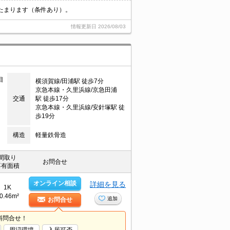
たまります（条件あり）。
情報更新日
2026/08/03
目
横須賀線/田浦駅 徒歩7分
京急本線・久里浜線/京急田浦
交通
駅 徒歩17分
京急本線・久里浜線/安針塚駅 徒
歩19分
構造
軽量鉄骨造
間取り
お問合せ
専有面積
オンライン相談
詳細を見る
1K
0.46m²
追加
お問合せ
料問合せ！