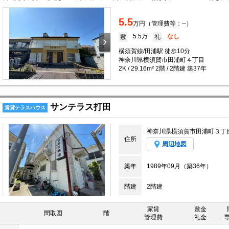
5.5
万円（管理費等：--）
5.5万
なし
敷
礼
横須賀線/田浦駅 徒歩10分
神奈川県横須賀市田浦町４丁目
2K / 29.16m² 2階 / 2階建 築37年
サンテラス打田
賃貸テラスハウス
神奈川県横須賀市田浦町３丁
住所
周辺地図
築年
1989年09月（築36年）
階建
2階建
家賃
敷金
間取図
階
管理費
礼金