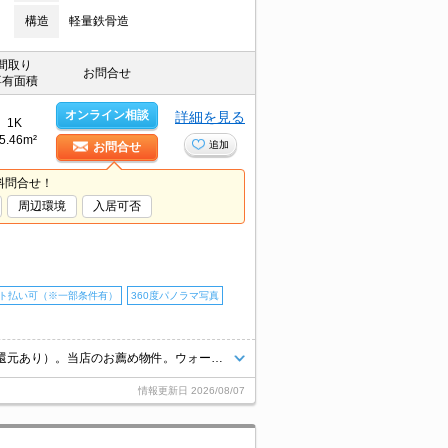
構造
軽量鉄骨造
間取り
お問合せ
専有面積
オンライン相談
詳細を見る
1K
5.46m²
追加
お問合せ
料問合せ！
周辺環境
入居可否
ト払い可（※一部条件有）
360度パノラマ写真
仲介手数料家賃の55%。契約金・家賃クレジットカード払い可（ポイント還元あり）。当店のお薦め物件。ウォークインクローゼット付き。新生活のスタートはここから。最新の空室状況はお気軽にお問い合わせ下さい。
情報更新日
2026/08/07