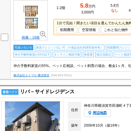
5.8
5.8万
万円
1-2階
なし
4
3,000円
1分で完結！聞きたい項目を選んでかんたん無
初期費用
空室情報
これと似た物件
画像：18枚
写真いろいろ
家賃クレジット払い可（※保証会社利用等条件有）
初期費用クレジッ
仲介手数料家賃の55%以下
オンライン相談可能
角部屋
独立洗面台
ペット相談
株式会社エイブル 横須賀店
(046-825-5541)
リバ－サイドレジデンス
賃貸ハイツ
神奈川県横須賀市田浦町４丁
住所
周辺地図
築年
2006年10月（築19年）