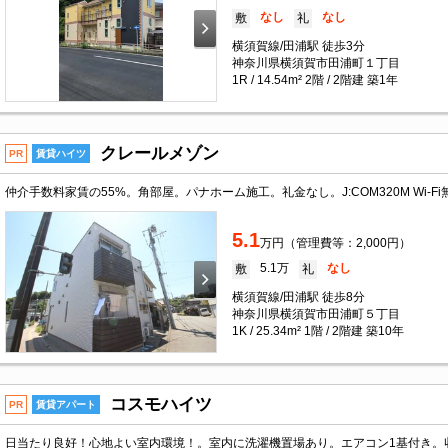
なし
なし
敷
礼
横須賀線/田浦駅 徒歩3分
神奈川県横須賀市田浦町１丁目
1R / 14.54m² 2階 / 2階建 築1年
クレールメゾン
PR
賃貸ハイツ
5.1
万円（管理費等：2,000円）
5.1万
なし
敷
礼
横須賀線/田浦駅 徒歩8分
神奈川県横須賀市田浦町５丁目
1K / 25.34m² 1階 / 2階建 築10年
コスモハイツ
PR
賃貸アパート