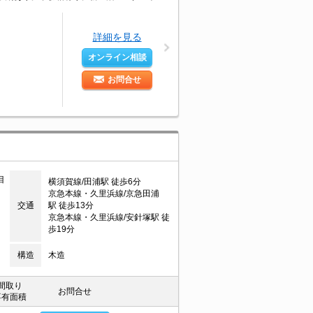
詳細を見る
オンライン相談
お問合せ
目
横須賀線/田浦駅 徒歩6分
京急本線・久里浜線/京急田浦
交通
駅 徒歩13分
京急本線・久里浜線/安針塚駅 徒
歩19分
構造
木造
間取り
お問合せ
専有面積