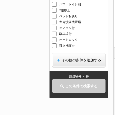
バス・トイレ別
2階以上
ペット相談可
室内洗濯機置場
エアコン付
駐車場付
オートロック
独立洗面台
その他の条件を追加する
-
該当物件
件
この条件で検索する