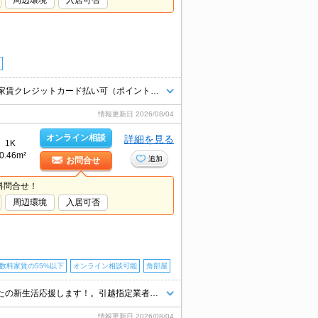
周辺環境
入居可否
駅まで平坦。生活環境良好。消火剤・防災グッズ代16,500円～。契約金・家賃クレジットカード払い可（ポイント還元あり）。南向き。
情報更新日
2026/08/04
オンライン相談
詳細を見る
1K
0.46m²
追加
お問合せ
料問合せ！
周辺環境
入居可否
数料家賃の55%以下
オンライン相談可能
角部屋
ガスコンロ設置可。仲介手数料家賃の55%。オンライン内見対応可。あなたの新生活応援します！。引越指定業者あり。家賃の支払でポイントたまります（条件あり）。
情報更新日
2026/08/04