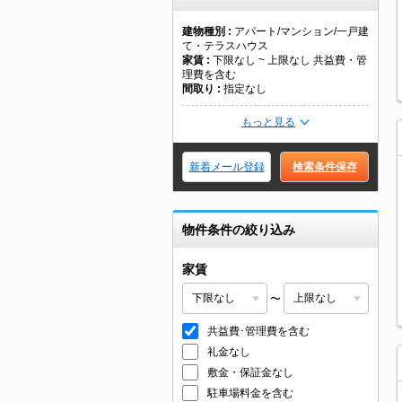
建物種別
アパート/マンション/一戸建
て・テラスハウス
家賃
下限なし ~ 上限なし 共益費・管
理費を含む
間取り
指定なし
もっと見る
新着メール登録
検索条件保存
物件条件の絞り込み
家賃
〜
共益費･管理費を含む
礼金なし
敷金・保証金なし
駐車場料金を含む