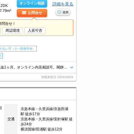
オンライン相談
詳細を見る
2DK
7.79m²
追加
お問合せ
料問合せ！
周辺環境
入居可否
ト払い可（※一部条件有）
可
仲介手数料家賃の55%。ペット応相談。ペット飼育の場合、敷金1ヶ月、礼金1ヶ月。オンライン内見相談可。閑静な住宅街。契約金・家賃クレジットカード払い可（ポイント還元あり）。
情報更新日
2026/08/04
目
京急本線・久里浜線/京急田浦
駅 徒歩17分
交通
京急本線・久里浜線/安針塚駅 徒
歩24分
横須賀線/田浦駅 徒歩12分