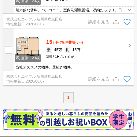
画像：23枚
魅力的な賃料。バルコニー。室内洗濯機置場。収納たっぷり。日当
たり良好。セブンイレブンへ350m。重量鉄骨造。仲介手数料家賃
株式会社エイブル 新川崎鹿島田店
の0.55ヵ月分。クレジットポイント貯まります。
詳細を見る
情報更新日
2026/08/07
15
万円
(管理費等：--)
敷
45万
礼
15万
1階
1R
57.3m²
画像：23枚
当社オススメの物件。居抜き物件。
株式会社エイブル 新川崎鹿島田店
詳細を見る
情報更新日
2026/08/07
1