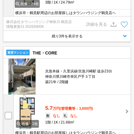
3階
1K
24.79m²
画像：24枚
横浜市・鶴見駅周辺のお部屋探しはタウンハウジング鶴見店へ
株式会社タウンハウジング神奈川 鶴見店
詳細を見る
情報更新日
2026/08/08
残り3件を表示する
THE・CORE
賃貸マンション
京急本線・久里浜線/京急川崎駅 徒歩23分
神奈川県川崎市幸区戸手３丁目
築21年
2階建
5.7
万円
(管理費等：3,000円)
敷
なし
礼
なし
1階
1K
21.68m²
画像：2枚
横浜市・鶴見駅周辺のお部屋探しはタウンハウジング鶴見店へ