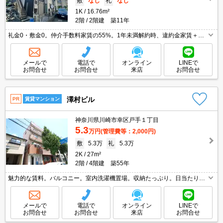
敷
なし
礼
なし
1K
16.76m²
2階
2階建 築11年
礼金0・敷金0。仲介手数料家賃の55%。1年未満解約時、違約金家賃＋管
理費の１ヶ月分。バス・トイレ別。入居初期費用60,930円プラス家賃・管
理費。8月31日迄の入居に限りフリーレント1ヶ月。
メールで
電話で
オンライン
LINEで
お問合せ
お問合せ
来店
お問合せ
澤村ビル
PR
賃貸マンション
神奈川県川崎市幸区戸手１丁目
5.3
万円
(管理費等：2,000円)
敷
5.3万
礼
5.3万
2K
27m²
2階
4階建 築55年
魅力的な賃料。バルコニー。室内洗濯機置場。収納たっぷり。日当たり良
好。セブンイレブンへ350m。重量鉄骨造。仲介手数料家賃の0.55ヵ月
分。クレジットポイント貯まります。
メールで
電話で
オンライン
LINEで
お問合せ
お問合せ
来店
お問合せ