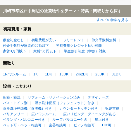
川崎市幸区戸手周辺の賃貸物件をテーマ・特集・間取りから探す
すべての特集を見る
初期費用・家賃
敷金礼金なし
初期費用が安い
フリーレント
仲介手数料無料
仲介手数料が家賃の55%以下
初期費用クレジット払い可能
家賃3万円以下
家賃5万円以下
学生割引制度（学割）対象
間取り
1R/ワンルーム
1K
1DK
1LDK
2K/2DK
2LDK
3LDK
設備・こだわり
新築・築浅
リフォーム・リノベーション済み
デザイナーズ
バス・トイレ別
温水洗浄便座（ウォシュレット）付き
食器洗浄乾燥機（食洗機）付き
カウンターキッチン付き
収納重視
バリアフリー
広いワンルーム
広いリビング・ダイニングがある
ベランダ・バルコニー付き
ルーフバルコニー付き
屋上付き
ペット可・ペット相談可
楽器相談可
ピアノ相談可
DIY可