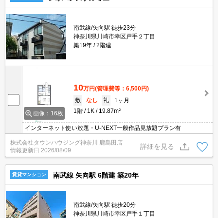
南武線/矢向駅 徒歩23分
神奈川県川崎市幸区戸手２丁目
築19年
2階建
10
万円
(管理費等：6,500円)
敷
なし
礼
1ヶ月
1階
1K
19.87m²
画像：16枚
インターネット使い放題・U-NEXT一般作品見放題プラン有
株式会社タウンハウジング神奈川 鹿島田店
詳細を見る
情報更新日
2026/08/09
南武線 矢向駅 6階建 築20年
賃貸マンション
南武線/矢向駅 徒歩20分
神奈川県川崎市幸区戸手１丁目