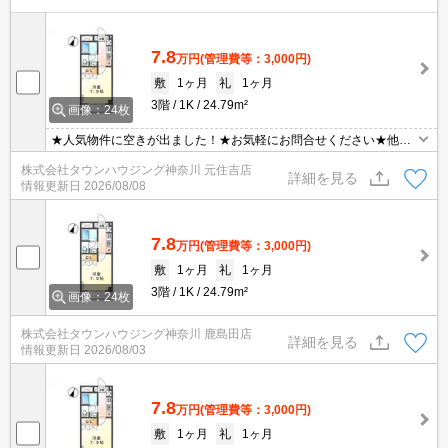
7.8
万円
(管理費等：3,000円)
敷
1ヶ月
礼
1ヶ月
3階
1K
24.79m²
画像：24枚
★人気物件に空きが出ました！★お気軽にお問合せください★他社
様の物件も含めて気になる物件はまとめてご紹介可能です！★ZOO
株式会社タウンハウジング神奈川 元住吉店
Mでのご相談も承ります★
詳細を見る
情報更新日
2026/08/08
7.8
万円
(管理費等：3,000円)
敷
1ヶ月
礼
1ヶ月
3階
1K
24.79m²
画像：24枚
株式会社タウンハウジング神奈川 鹿島田店
詳細を見る
情報更新日
2026/08/03
7.8
万円
(管理費等：3,000円)
敷
1ヶ月
礼
1ヶ月