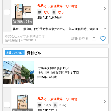
6.5
万円
(管理費等：3,000円)
敷
なし
礼
なし
2階
1K
16.76m²
画像：23枚
礼金0・敷金0。仲介手数料家賃の55%。1年未満解約時、違約金家
賃＋管理費の１ヶ月分。バス・トイレ別。入居初期費用60,930円プ
株式会社エイブル 川崎西口店
ラス家賃・管理費。8月31日迄の入居に限りフリーレント1ヶ月。
詳細を見る
情報更新日
2026/08/09
澤村ビル
賃貸マンション
南武線/矢向駅 徒歩19分
神奈川県川崎市幸区戸手１丁目
築55年
4階建
5.3
万円
(管理費等：2,000円)
敷
5.3万
礼
5.3万
2階
2K
27m²