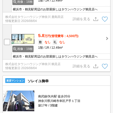
1階
1R
12.49m²
画像：18枚
横浜市・鶴見駅周辺のお部屋探しはタウンハウジング鶴見店へ
株式会社タウンハウジング神奈川 鹿島田店
詳細を見る
情報更新日
2026/08/04
5.8
万円
(管理費等：4,500円)
敷
なし
礼
なし
1階
1R
12.49m²
画像：19枚
横浜市・鶴見駅周辺のお部屋探しはタウンハウジング鶴見店へ
株式会社タウンハウジング神奈川 鶴見店
詳細を見る
情報更新日
2026/08/04
ソレイユ御幸
賃貸マンション
南武線/矢向駅 徒歩20分
神奈川県川崎市幸区戸手１丁目
築17年
3階建