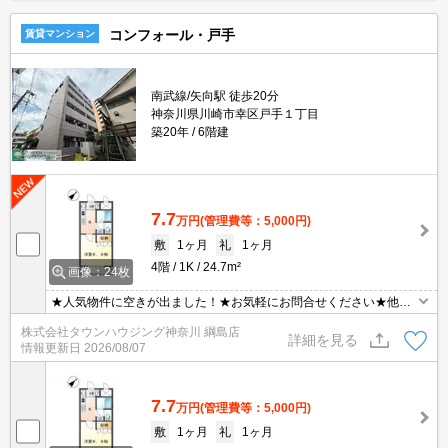
コンフォール・戸手
賃貸マンション
南武線/矢向駅 徒歩20分
神奈川県川崎市幸区戸手１丁目
築20年
6階建
7.7
万円
(管理費等：5,000円)
敷
1ヶ月
礼
1ヶ月
4階
1K
24.7m²
画像：24枚
★人気物件に空きが出ました！★お気軽にお問合せください★他社
様の物件も含めて気になる物件はまとめてご紹介可能です！★ZOO
株式会社タウンハウジング神奈川 綱島店
Mでのご相談も承ります★
詳細を見る
情報更新日
2026/08/07
7.7
万円
(管理費等：5,000円)
敷
1ヶ月
礼
1ヶ月