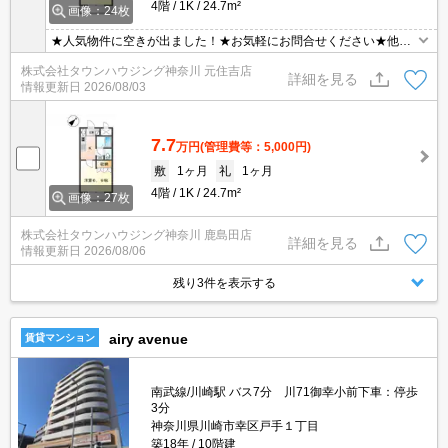
4階
1K
24.7m²
画像：24枚
★人気物件に空きが出ました！★お気軽にお問合せください★他社
様の物件も含めて気になる物件はまとめてご紹介可能です！★ZOO
株式会社タウンハウジング神奈川 元住吉店
Mでのご相談も承ります★
詳細を見る
情報更新日
2026/08/03
7.7
万円
(管理費等：5,000円)
敷
1ヶ月
礼
1ヶ月
4階
1K
24.7m²
画像：27枚
株式会社タウンハウジング神奈川 鹿島田店
詳細を見る
情報更新日
2026/08/06
残り3件を表示する
airy avenue
賃貸マンション
南武線/川崎駅 バス7分 川71御幸小前下車：停歩
3分
神奈川県川崎市幸区戸手１丁目
築18年
10階建