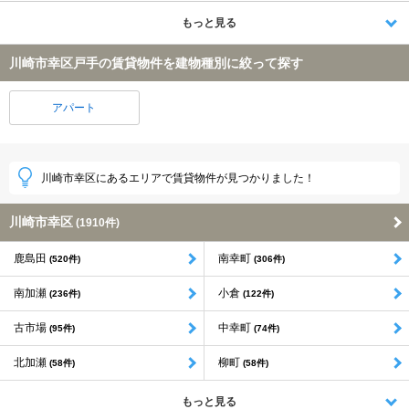
もっと見る
川崎市幸区戸手の賃貸物件を建物種別に絞って探す
アパート
川崎市幸区にあるエリアで賃貸物件が見つかりました！
川崎市幸区
(1910件)
鹿島田
南幸町
(520件)
(306件)
南加瀬
小倉
(236件)
(122件)
古市場
中幸町
(95件)
(74件)
北加瀬
柳町
(58件)
(58件)
もっと見る