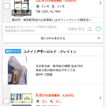
12.4
万円
(管理費等：8,000円)
敷
1ヶ月
礼
1ヶ月
7階
2DK
41.79m²
画像：20枚
横浜市・鶴見駅周辺のお部屋探しはタウンハウジング鶴見店へ
株式会社タウンハウジング神奈川 鶴見店
詳細を見る
情報更新日
2026/08/04
残り1件を表示する
ユナイト戸手ハロルド・クレイトン
賃貸アパート
京浜東北線・根岸線/川崎駅 徒歩19分
神奈川県川崎市幸区戸手２丁目
築9年
2階建
5.8
万円
(管理費等：4,500円)
敷
なし
礼
なし