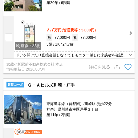
築20年
6階建
7.7
万円
(管理費等：5,000円)
敷
77,000円
礼
77,000円
3階
1K
24.7m²
画像：22枚
ドアを開けたり直接会話しなくてもモニター越しに来訪者を確認で
きるモニター付きインターホンを設置しております。共用部にはエ
武蔵小杉駅前不動産株式会社 本店
レベータ・敷地内ごみ置き場などが揃っております。室内設備は洗
詳細を見る
情報更新日
2026/08/04
面化粧台・浴室乾燥機など豊富に揃っており、過ごしやすいお部屋
になっております。こちらは1Kの物件です。
Ｇ・Ａヒルズ川崎・戸手
賃貸コーポ
東海道本線（首都圏）/川崎駅 徒歩22分
神奈川県川崎市幸区戸手３丁目
築11年
2階建