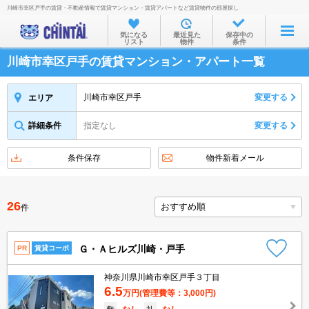
川崎市幸区戸手の賃貸・不動産情報で賃貸マンション・賃貸アパートなど賃貸物件の部屋探し
お部屋を探す
気になる
最近見た
保存中の
リスト
物件
条件
沿線・駅から
川崎市幸区戸手の賃貸マンション・アパート一覧
住所から
家賃相場から
川崎市幸区戸手
変更する
エリア
通勤通学時間から
詳細条件
指定なし
変更する
物件特集から
条件保存
物件新着メール
不動産会社から
TOP
26
件
Ｇ・Ａヒルズ川崎・戸手
PR
賃貸コーポ
神奈川県川崎市幸区戸手３丁目
6.5
万円
(管理費等：3,000円)