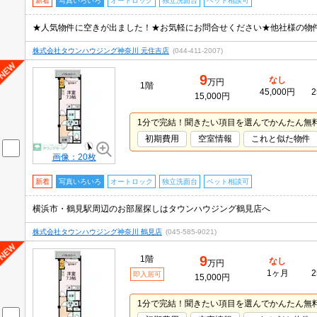
新着
写真いろいろ
オートロック
独立洗面台
ペット相談可
株式会社タウンハウジング神奈川 元住吉店
(044-411-2007)
9
なし
万円
1階
45,000円
2
15,000円
1分で完結！聞きたい項目を選んでかんたん無
初期費用
空室情報
これと似た物件
画像：20枚
新着
写真いろいろ
オートロック
独立洗面台
ペット相談可
横浜市・鶴見駅周辺のお部屋探しはタウンハウジング鶴見店へ
株式会社タウンハウジング神奈川 鶴見店
(045-585-9021)
9
1階
なし
万円
1ヶ月
2
即入居可
15,000円
1分で完結！聞きたい項目を選んでかんたん無