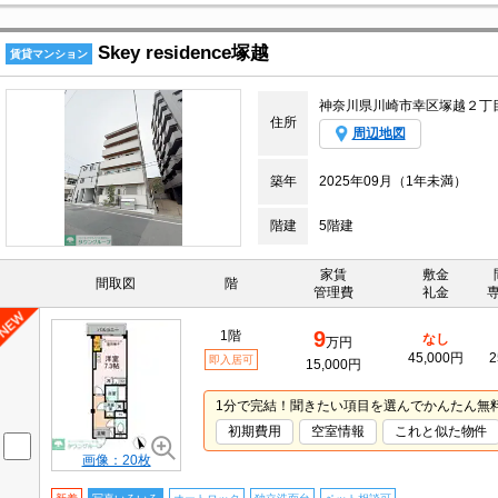
Skey residence塚越
賃貸マンション
神奈川県川崎市幸区塚越２丁
住所
周辺地図
築年
2025年09月（1年未満）
階建
5階建
家賃
敷金
間取図
階
管理費
礼金
9
1階
なし
万円
45,000円
2
即入居可
15,000円
1分で完結！聞きたい項目を選んでかんたん無
初期費用
空室情報
これと似た物件
画像：20枚