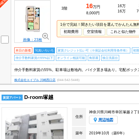
16
16万
万円
3階
16万
7
8,000円
1分で完結！聞きたい項目を選んでかんたん無
初期費用
空室情報
これと似た物件
画像：23枚
本日の新着
写真いろいろ
家賃クレジット払い可（※保証会社利用等条件有）
初
仲介手数料家賃の55%以下
オンライン相談可能
角部屋
独立洗面台
仲介手数料家賃の55%。駐車場は敷地内。バイク置き場あり。宅配ボック
株式会社エイブル 川崎西口店
(044-542-5446)
D-room塚越
賃貸アパート
神奈川県川崎市幸区塚越２丁
住所
周辺地図
築年
2019年10月（築6年）