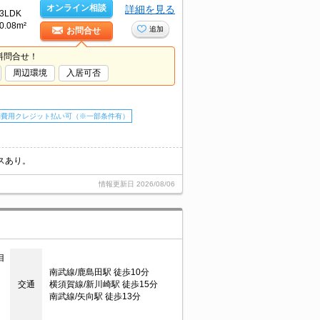
オンライン相談
詳細を見る
3LDK
0.08m²
追加
お問合せ
料問合せ！
周辺環境
入居可否
期費用クレジット払い可（※一部条件有）
スあり。
情報更新日
2026/08/06
目
南武線/鹿島田駅 徒歩10分
交通
横須賀線/新川崎駅 徒歩15分
南武線/矢向駅 徒歩13分