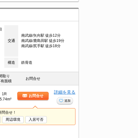
目
南武線/矢向駅 徒歩12分
交通
南武線/鹿島田駅 徒歩19分
南武線/尻手駅 徒歩18分
構造
鉄骨造
間取り
お問合せ
専有面積
詳細を見る
1R
お問合せ
5.74m²
追加
料問合せ！
周辺環境
入居可否