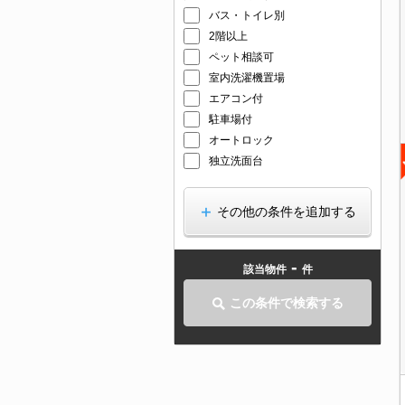
バス・トイレ別
2階以上
ペット相談可
室内洗濯機置場
エアコン付
駐車場付
オートロック
独立洗面台
その他の条件を追加する
-
該当物件
件
この条件で検索する