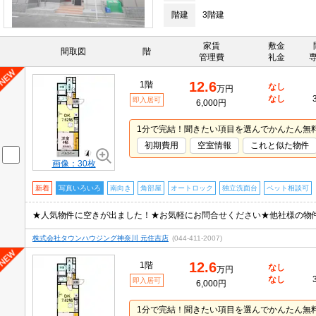
階建
3階建
家賃
敷金
間取図
階
管理費
礼金
12.6
1階
なし
万円
なし
即入居可
6,000円
1分で完結！聞きたい項目を選んでかんたん無
初期費用
空室情報
これと似た物件
画像：30枚
新着
写真いろいろ
南向き
角部屋
オートロック
独立洗面台
ペット相談可
株式会社タウンハウジング神奈川 元住吉店
(044-411-2007)
12.6
1階
なし
万円
なし
即入居可
6,000円
1分で完結！聞きたい項目を選んでかんたん無