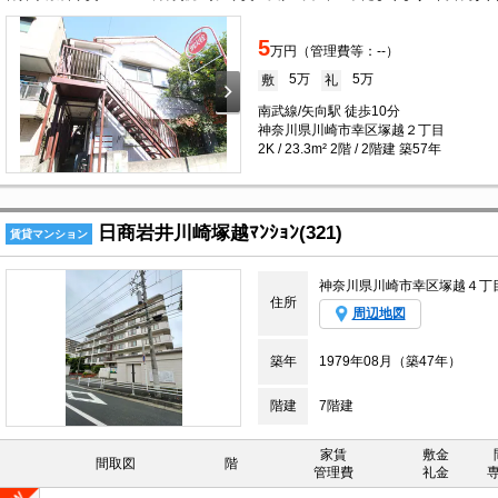
5
万円（管理費等：--）
5万
5万
敷
礼
南武線/矢向駅 徒歩10分
神奈川県川崎市幸区塚越２丁目
2K / 23.3m² 2階 / 2階建 築57年
日商岩井川崎塚越ﾏﾝｼｮﾝ(321)
賃貸マンション
神奈川県川崎市幸区塚越４丁
住所
周辺地図
築年
1979年08月（築47年）
階建
7階建
家賃
敷金
間取図
階
管理費
礼金