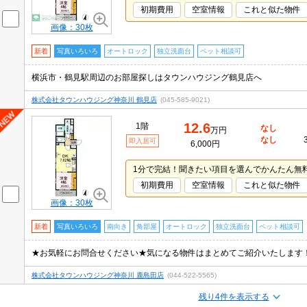
初期費用
空室情報
これと似た物件
画像：30枚
新着
写真いろいろ
オートロック
独立洗面台
ペット相談可
横浜市・鶴見駅周辺のお部屋探しはタウンハウジング鶴見店へ
株式会社タウンハウジング神奈川 鶴見店
(045-585-9021)
12.6
1階
なし
万円
なし
即入居可
6,000円
1分で完結！聞きたい項目を選んでかんたん無
初期費用
空室情報
これと似た物件
画像：30枚
新着
写真いろいろ
南向き
角部屋
オートロック
独立洗面台
ペット相談可
株式会社タウンハウジング神奈川 鹿島田店
(044-522-5565)
残り4件を表示する