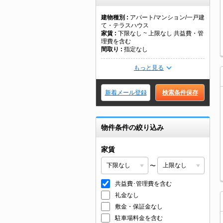
建物種別
アパート/マンション/一戸建
て・テラスハウス
家賃
下限なし ~ 上限なし 共益費・管
理費を含む
間取り
指定なし
もっと見る
新着メール登録
検索条件保存
物件条件の絞り込み
家賃
〜
共益費･管理費を含む
礼金なし
敷金・保証金なし
駐車場料金を含む