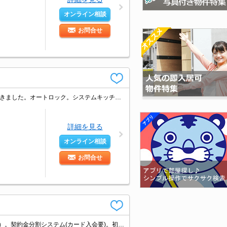
オンライン相談
お問合せ
浴室換気乾燥式。2面採光。こだわりの内装。償却は退去時(1ヵ月)。久しぶりに空きました。オートロック。システムキッチン。独立洗面化粧台付き。当社オススメの物件。白を基調とした明るい室内。
詳細を見る
オンライン相談
お問合せ
仲介手数料家賃の0.55ヵ月分(税込)。家賃の支払でポイントたまります（条件あり）。契約金分割システム(カード入会要)。初期費用・家賃カード払い可。