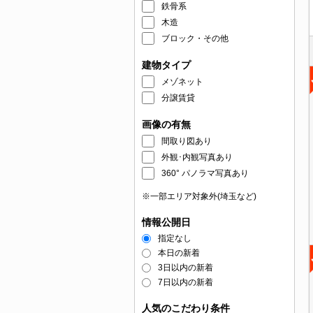
鉄骨系
木造
ブロック・その他
建物タイプ
メゾネット
分譲賃貸
画像の有無
間取り図あり
外観･内観写真あり
360° パノラマ写真あり
※一部エリア対象外(埼玉など)
情報公開日
指定なし
本日の新着
3日以内の新着
7日以内の新着
人気のこだわり条件