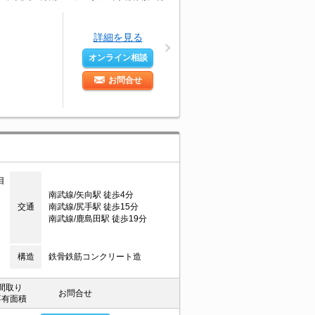
詳細を見る
オンライン相談
お問合せ
目
南武線/矢向駅 徒歩4分
交通
南武線/尻手駅 徒歩15分
南武線/鹿島田駅 徒歩19分
構造
鉄骨鉄筋コンクリート造
間取り
お問合せ
専有面積