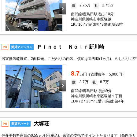
2.75万
2.75万
敷
礼
南武線/鹿島田駅 徒歩10分
神奈川県川崎市幸区塚越
1K / 16.47m² 3階 / 3階建 築33年
Ｐｉｎｏｔ Ｎｏｉｒ新川崎
PR
賃貸マンション
8.7
万円（管理費等：5,000円）
8.7万
8.7万
敷
礼
南武線/鹿島田駅 徒歩9分
神奈川県川崎市幸区塚越１丁目
1DK / 27.23m² 1階 / 3階建 築4年
大塚荘
PR
賃貸アパート