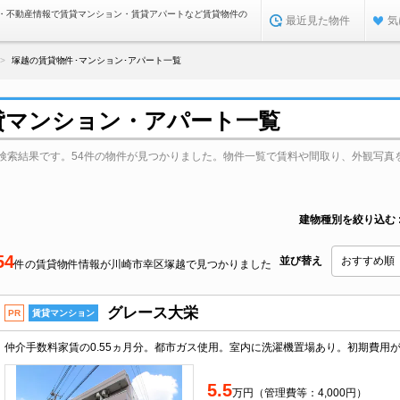
・不動産情報で賃貸マンション・賃貸アパートなど賃貸物件の
最近見た物件
気
塚越の賃貸物件･マンション･アパート一覧
貸マンション・アパート一覧
検索結果です。54件の物件が見つかりました。物件一覧で賃料や間取り、外観写真
建物種別を絞り込む
54
並び替え
件の賃貸物件情報が川崎市幸区塚越で見つかりました
グレース大栄
PR
賃貸マンション
仲介手数料家賃の0.55ヵ月分。都市ガス使用。室内に洗濯機置場あり。初期費用
5.5
万円（管理費等：4,000円）