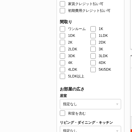
家賃クレジット払い可
初期費用クレジット払い可
間取り
ワンルーム
1K
1DK
1LDK
2K
2DK
2LDK
3K
3DK
3LDK
4K
4DK
4LDK
5K/5DK
5LDK以上
お部屋の広さ
居室
和室を含む
リビング・ダイニング・キッチン