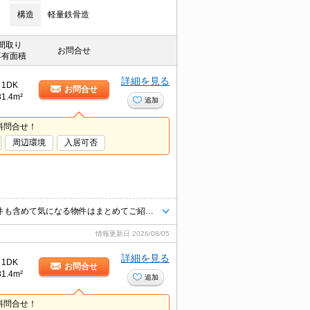
構造
軽量鉄骨造
間取り
お問合せ
専有面積
詳細を見る
1DK
お問合せ
31.4m²
追加
料問合せ！
周辺環境
入居可否
★人気物件に空きが出ました！★お気軽にお問合せください★他社様の物件も含めて気になる物件はまとめてご紹介可能です！★ZOOMでのご相談も承ります★
情報更新日
2026/08/05
詳細を見る
1DK
お問合せ
31.4m²
追加
料問合せ！